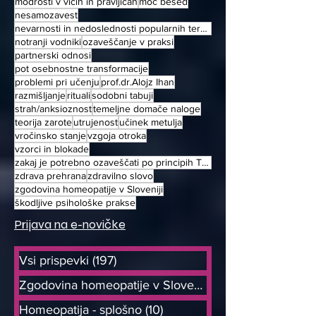
modrosti v vicih in pravljicah
moč besed
nesamozavest
nevarnosti in nedoslednosti popularnih terapjiskih metod
notranji vodniki
ozaveščanje v praksi
partnerski odnosi
pot osebnostne transformacije
problemi pri učenju
prof.dr.Alojz Ihan
razmišljanje
rituali
sodobni tabuji
strah/anksioznost
temeljne domače naloge
teorija zarote
utrujenost
učinek metulja
vročinsko stanje
vzgoja otroka
vzorci in blokade
zakaj je potrebno ozaveščati po principih TOT
zdrava prehrana
zdravilno slovo
zgodovina homeopatije v Sloveniji
škodljive psihološke prakse
Prijava na e-novičke
Vsi prispevki
(197)
197 objav
Zgodovina homeopatije v Sloveniji
(9)
Homeopatija - splošno
(10)
10 objav