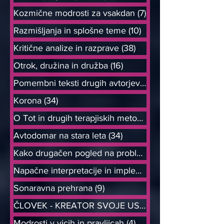
Kozmične modrosti za vsakdan
(7)
7 objav
Razmišljanja in splošne teme
(10)
10 objav
Kritične analize in razprave
(38)
38 objav
Otrok, družina in družba
(16)
16 objav
Pomembni teksti drugih avtorjev
(6)
6 objav
Korona
(34)
34 objav
O Tot in drugih terapjiskih metodah
(21)
Avtodomar na stara leta
(34)
34 objav
Kako drugačen pogled na probleme od
Napačne interpretacije in implement
(8)
Sonaravna prehrana
(9)
9 objav
ČLOVEK - KREATOR SVOJE USODE
Modrosti v vicih in pravljicah
(4)
4 objave