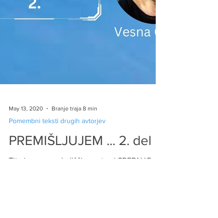
May 13, 2020
Branje traja 8 min
Pomembni teksti drugih avtorjev
PREMIŠLJUJEM ... 2. del
Tito je za one okoliščine ustvari SREDNJO
POT. To mora ostati tudi sedaj cilj: SREDNJA