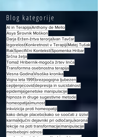
Blog kategorije
AI in Terapija
Anthony de Mello
Asya Širovnik Moškon
Darja Eržen-žrtva terorja
Ivan Tavčar
Izgorelost
Konkretnost v Terapiji
Matej Tušak
Rak
Specifični Konteksti
Spomenka Hribar
Srčna želja
Tomaž Hribernik-mogoča žrtev linča
Transformna osebnostna terapija
Vesna Godina
Visoška kronika
Vojna leta 1991
brezpogojna ljubezen
cepljenje
covid
depresija in suicidalnost
epidemija
genetske manipulacije
hipnoza in druge sugestivne metode
homeopatija
imunost
inkvizicija proti homeopatiji
kako deluje placebo
kako se soočati z izzivi
karma
ključni dejavniki pri odločanju
korona
lekcije na poti transformacije
manipulacije
medsebojni odnosi