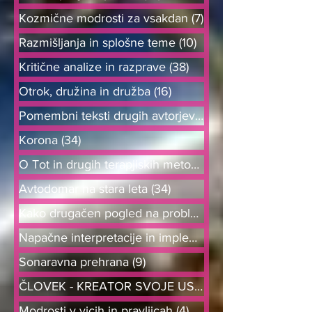
Kozmične modrosti za vsakdan
(7)
7 objav
Razmišljanja in splošne teme
(10)
10 objav
Kritične analize in razprave
(38)
38 objav
Otrok, družina in družba
(16)
16 objav
Pomembni teksti drugih avtorjev
(6)
6 objav
Korona
(34)
34 objav
O Tot in drugih terapjiskih metodah
(21)
Avtodomar na stara leta
(34)
34 objav
Kako drugačen pogled na probleme od
Napačne interpretacije in implement
(8)
Sonaravna prehrana
(9)
9 objav
ČLOVEK - KREATOR SVOJE USODE
Modrosti v vicih in pravljicah
(4)
4 objave