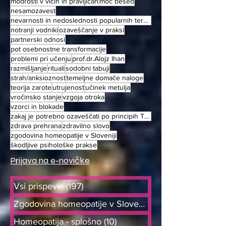
modrosti v vicih in pravljicah
moč besed
nesamozavest
nevarnosti in nedoslednosti popularnih terapjiskih metod
notranji vodniki
ozaveščanje v praksi
partnerski odnosi
pot osebnostne transformacije
problemi pri učenju
prof.dr.Alojz Ihan
razmišljanje
rituali
sodobni tabuji
strah/anksioznost
temeljne domače naloge
teorija zarote
utrujenost
učinek metulja
vročinsko stanje
vzgoja otroka
vzorci in blokade
zakaj je potrebno ozaveščati po principih TOT
zdrava prehrana
zdravilno slovo
zgodovina homeopatije v Sloveniji
škodljive psihološke prakse
Prijava na e-novičke
Vsi prispevki
(197)
197 objav
Zgodovina homeopatije v Sloveniji
(9)
Homeopatija - splošno
(10)
10 objav