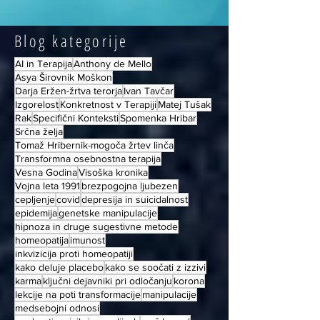
Blog kategorije
AI in Terapija
Anthony de Mello
Asya Širovnik Moškon
Darja Eržen-žrtva terorja
Ivan Tavčar
Izgorelost
Konkretnost v Terapiji
Matej Tušak
Rak
Specifični Konteksti
Spomenka Hribar
Srčna želja
Tomaž Hribernik-mogoča žrtev linča
Transformna osebnostna terapija
Vesna Godina
Visoška kronika
Vojna leta 1991
brezpogojna ljubezen
cepljenje
covid
depresija in suicidalnost
epidemija
genetske manipulacije
hipnoza in druge sugestivne metode
homeopatija
imunost
inkvizicija proti homeopatiji
kako deluje placebo
kako se soočati z izzivi
karma
ključni dejavniki pri odločanju
korona
lekcije na poti transformacije
manipulacije
medsebojni odnosi