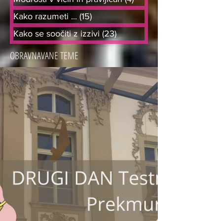
Kako razumeti ...
(15)
15 objav
Kako se soočiti z izzivi
(23)
23 objav
OBRAVNAVANE TEME