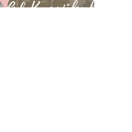
Jul 24, 2021
Branje traja 9 min
Avtodomar na stara leta