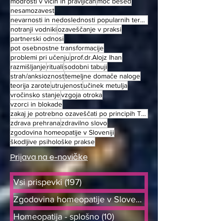
modrosti v vicih in pravljicah
moč besed
nesamozavest
nevarnosti in nedoslednosti popularnih terapjiskih metod
notranji vodniki
ozaveščanje v praksi
partnerski odnosi
pot osebnostne transformacije
problemi pri učenju
prof.dr.Alojz Ihan
razmišljanje
rituali
sodobni tabuji
strah/anksioznost
temeljne domače naloge
teorija zarote
utrujenost
učinek metulja
vročinsko stanje
vzgoja otroka
vzorci in blokade
zakaj je potrebno ozaveščati po principih TOT
zdrava prehrana
zdravilno slovo
zgodovina homeopatije v Sloveniji
škodljive psihološke prakse
Prijava na e-novičke
Vsi prispevki
(197)
197 objav
Zgodovina homeopatije v Sloveniji
(9)
Homeopatija - splošno
(10)
10 objav