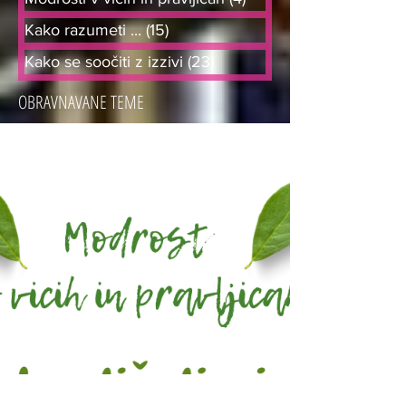
Kako razumeti ...
(15)
15 objav
Kako se soočiti z izzivi
(23)
23 objav
OBRAVNAVANE TEME