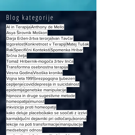
Blog kategorije
AI in Terapija
Anthony de Mello
Asya Širovnik Moškon
Darja Eržen-žrtva terorja
Ivan Tavčar
Izgorelost
Konkretnost v Terapiji
Matej Tušak
Rak
Specifični Konteksti
Spomenka Hribar
Srčna želja
Tomaž Hribernik-mogoča žrtev linča
Transformna osebnostna terapija
Vesna Godina
Visoška kronika
Vojna leta 1991
brezpogojna ljubezen
cepljenje
covid
depresija in suicidalnost
epidemija
genetske manipulacije
hipnoza in druge sugestivne metode
homeopatija
imunost
inkvizicija proti homeopatiji
kako deluje placebo
kako se soočati z izzivi
karma
ključni dejavniki pri odločanju
korona
lekcije na poti transformacije
manipulacije
medsebojni odnosi