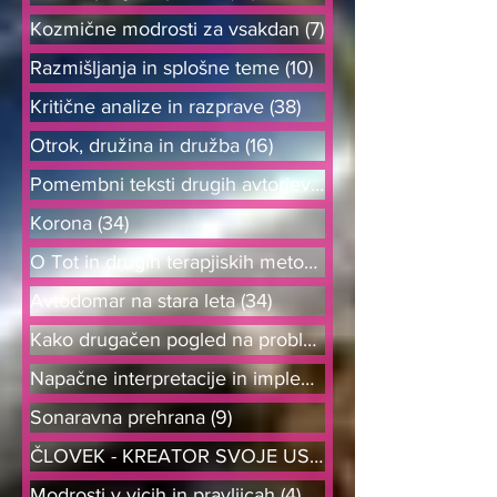
Kozmične modrosti za vsakdan
(7)
7 objav
Razmišljanja in splošne teme
(10)
10 objav
Kritične analize in razprave
(38)
38 objav
Otrok, družina in družba
(16)
16 objav
Pomembni teksti drugih avtorjev
(6)
6 objav
Korona
(34)
34 objav
O Tot in drugih terapjiskih metodah
(21)
Avtodomar na stara leta
(34)
34 objav
Kako drugačen pogled na probleme od
Napačne interpretacije in implement
(8)
Sonaravna prehrana
(9)
9 objav
ČLOVEK - KREATOR SVOJE USODE
Modrosti v vicih in pravljicah
(4)
4 objave