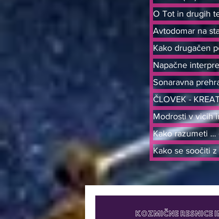
O Tot in drugih t
Avtodomar na sta
Napačne interpre
Sonaravna prehr
ČLOVEK - KREA
Modrosti v vicih i
Kako razumeti ...
Kako se soočiti z 