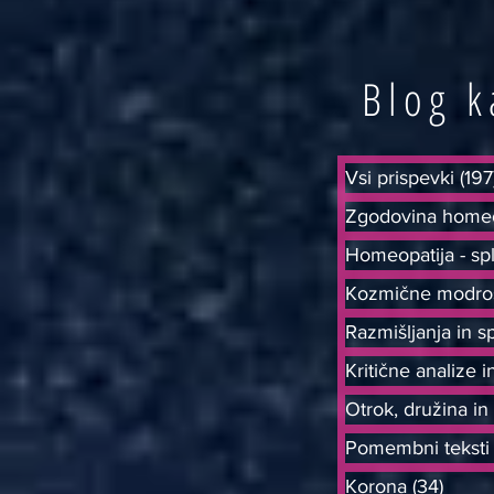
Blog k
Vsi prispevki
(197
Zgodovina homeop
Homeopatija - sp
Kozmične modros
Razmišljanja in 
Kritične analize 
Otrok, družina in
Pomembni teksti 
Korona
(34)
34 ob