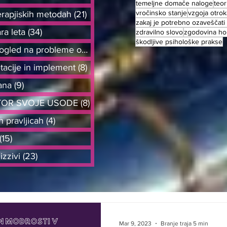
temeljne domače naloge
teor
vročinsko stanje
vzgoja otrok
erapjiskih metodah
(21)
21 objav
zakaj je potrebno ozaveščati
ra leta
(34)
34 objav
zdravilno slovo
zgodovina hom
škodljive psihološke prakse
Kako drugačen pogled na probleme od
(18)
18 objav
tacije in implement
(8)
8 objav
ana
(9)
9 objav
TOR SVOJE USODE
(8)
8 objav
n pravljicah
(4)
4 objave
(15)
15 objav
izzivi
(23)
23 objav
Mar 9, 2023
Branje traja 5 min