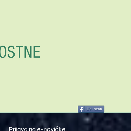
OSTNE
Deli stran
Prijava na e-novičke