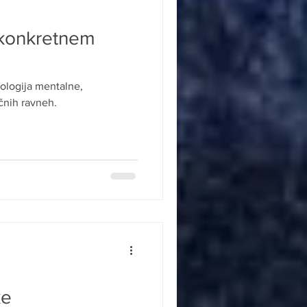
 konkretnem
iologija mentalne,
čnih ravneh.
ke