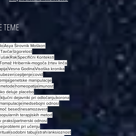
E TEME
lo
Asya Širovnik Moškon
 Tavčar
Izgorelost
Tušak
Rak
Specifični Konteksti
Tomaž Hribernik-mogoča žrtev linča
pija
Vesna Godina
Visoška kronika
ljubezen
cepljenje
covid
emija
genetske manipulacije
e metode
homeopatija
imunost
ako deluje placebo
ključni dejavniki pri odločanju
korona
manipulacije
medsebojni odnosi
moč besed
nesamozavest
popularnih terapjiskih metod
 praksi
partnerski odnosi
je
problemi pri učenju
rituali
sodobni tabuji
strah/anksioznost