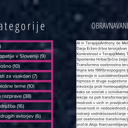
ategorije
OBRAVNAVAN
AI in Terapija
Anthony de Mel
)
197 objav
Darja Eržen-žrtva terorja
Ivan
Konkretnost v Terapiji
Matej 
atije v Sloveniji
(9)
9 objav
Spomenka Hribar
Srčna želja
Transformna osebnostna tera
lošno
(10)
10 objav
Vojna leta 1991
brezpogojna 
ti za vsakdan
(7)
7 objav
depresija in suicidalnost
epid
hipnoza in druge sugestivn
splošne teme
(10)
10 objav
inkvizicija proti homeopatiji
k
kako se soočati z izzivi
karma
in razprave
(38)
38 objav
lekcije na poti transformacije
modrosti v vicih in pravljicah
 družba
(16)
16 objav
nevarnosti in nedoslednosti 
notranji vodniki
ozaveščanje v
drugih avtorjev
(6)
6 objav
pot osebnostne transformaci
prof.dr.Alojz Ihan
razmišljanje
jav