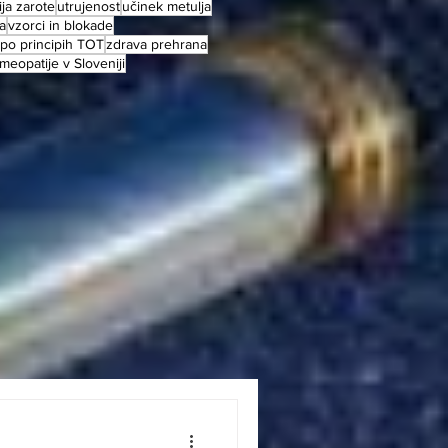
ija zarote
utrujenost
učinek metulja
a
vzorci in blokade
 po principih TOT
zdrava prehrana
eopatije v Sloveniji