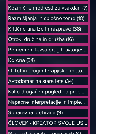
Kozmične modrosti za vsakdan
(7)
7 objav
Razmišljanja in splošne teme
(10)
10 objav
Kritične analize in razprave
(38)
38 objav
Otrok, družina in družba
(16)
16 objav
Pomembni teksti drugih avtorjev
(6)
6 objav
Korona
(34)
34 objav
O Tot in drugih terapjiskih metodah
(21)
Avtodomar na stara leta
(34)
34 objav
Kako drugačen pogled na probleme od
Napačne interpretacije in implement
(8)
Sonaravna prehrana
(9)
9 objav
ČLOVEK - KREATOR SVOJE USODE
Modrosti v vicih in pravljicah
(4)
4 objave