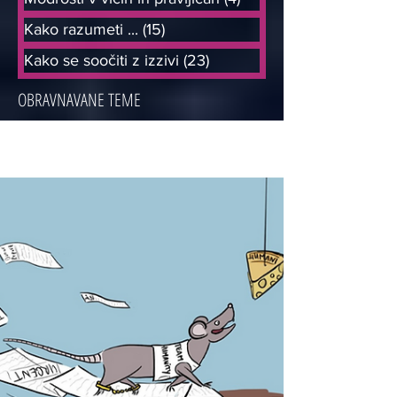
Kako razumeti ...
(15)
15 objav
Kako se soočiti z izzivi
(23)
23 objav
OBRAVNAVANE TEME