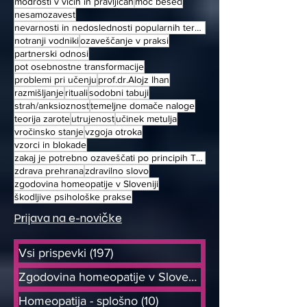
modrosti v vicih in pravljicah
moč besed
nesamozavest
nevarnosti in nedoslednosti popularnih terapjiskih metod
notranji vodniki
ozaveščanje v praksi
partnerski odnosi
pot osebnostne transformacije
problemi pri učenju
prof.dr.Alojz Ihan
razmišljanje
rituali
sodobni tabuji
strah/anksioznost
temeljne domače naloge
teorija zarote
utrujenost
učinek metulja
vročinsko stanje
vzgoja otroka
vzorci in blokade
zakaj je potrebno ozaveščati po principih TOT
zdrava prehrana
zdravilno slovo
zgodovina homeopatije v Sloveniji
škodljive psihološke prakse
Prijava na e-novičke
Vsi prispevki
(197)
197 objav
Zgodovina homeopatije v Sloveniji
(9)
Homeopatija - splošno
(10)
10 objav