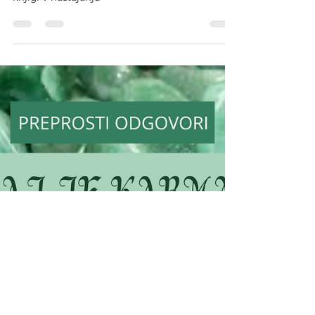
SVOJE USODE - uvod
Sami kreiramo svoje trpljenje, da niti ne
slutimo kje vsepovsod. Izvedeli boste v tej
knjigi v nastajanju