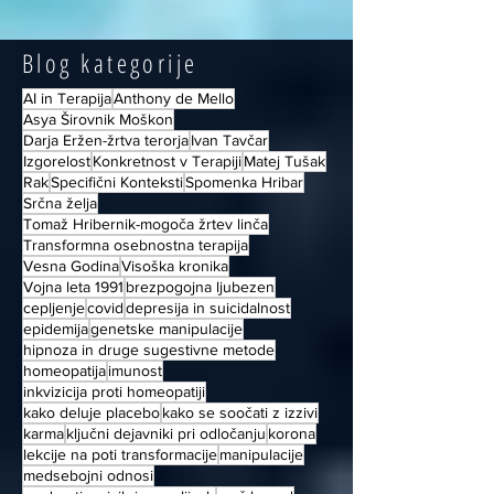
Blog kategorije
AI in Terapija
Anthony de Mello
Asya Širovnik Moškon
Darja Eržen-žrtva terorja
Ivan Tavčar
Izgorelost
Konkretnost v Terapiji
Matej Tušak
Rak
Specifični Konteksti
Spomenka Hribar
Srčna želja
Tomaž Hribernik-mogoča žrtev linča
Transformna osebnostna terapija
Vesna Godina
Visoška kronika
Vojna leta 1991
brezpogojna ljubezen
cepljenje
covid
depresija in suicidalnost
epidemija
genetske manipulacije
hipnoza in druge sugestivne metode
homeopatija
imunost
inkvizicija proti homeopatiji
kako deluje placebo
kako se soočati z izzivi
karma
ključni dejavniki pri odločanju
korona
lekcije na poti transformacije
manipulacije
medsebojni odnosi