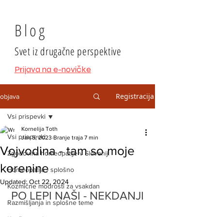
Blog
Svet iz drugačne perspektive
Prijava na e-novičke
Registracija
objava
Vsi prispevki
Kornelija Toth
Vsi prispevki
Jan 5, 2023
Branje traja 7 min
Vojvodina - tam so moje
Zgodovina homeopatije v Sloveniji
korenine
Homeopatija - splošno
Updated:
Oct 22, 2024
Kozmične modrosti za vsakdan
PO LEPI NAŠI - NEKDANJI
Razmišljanja in splošne teme