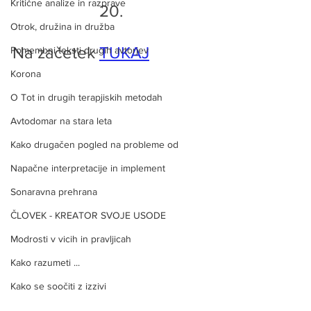
Kritične analize in razprave
20.
Otrok, družina in družba
Na začetek 
TUKAJ
Pomembni teksti drugih avtorjev
Korona
O Tot in drugih terapjiskih metodah
Avtodomar na stara leta
Kako drugačen pogled na probleme od
Napačne interpretacije in implement
Sonaravna prehrana
ČLOVEK - KREATOR SVOJE USODE
Modrosti v vicih in pravljicah
Kako razumeti ...
Kako se soočiti z izzivi