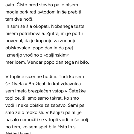
avta. Čisto pred stavbo pa le nisem 
mogla parkirati avtodom in še prebiti 
tam dve noči.
In sem se šla okopati. Nobenega testa 
nisem potrebovala. Zjutraj mi je portir 
povedal, da je kopanje za zunanje 
obiskovalce  popoldan in da prej 
izmerijo vročino z »daljinskim« 
merilcem. Vendar popoldan tega ni bilo. 
V toplice sicer ne hodim. Tudi ko sem 
še živela v Brežicah in kot zdravnica 
sem imela brezplačen vstop v Čatežke 
toplice, šli smo samo takrat, ko smo 
vodili neke obiske za zabavo. Sami pa 
smo zelo redko šli. V Kanjiži pa mi je 
pasalo namočiti se v topli vodi in še bolj 
po tem, ko sem spet bila čista in s 
čistimi lasmi. 