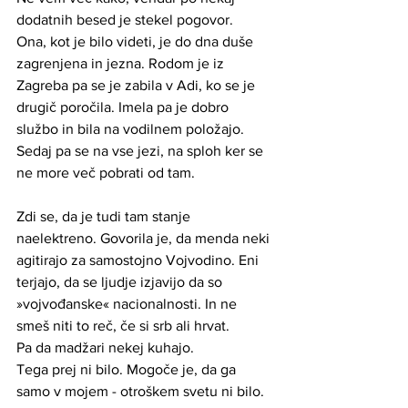
dodatnih besed je stekel pogovor.
Ona, kot je bilo videti, je do dna duše 
zagrenjena in jezna. Rodom je iz 
Zagreba pa se je zabila v Adi, ko se je 
drugič poročila. Imela pa je dobro 
službo in bila na vodilnem položajo. 
Sedaj pa se na vse jezi, na sploh ker se 
ne more več pobrati od tam.
Zdi se, da je tudi tam stanje 
naelektreno. Govorila je, da menda neki 
agitirajo za samostojno Vojvodino. Eni 
terjajo, da se ljudje izjavijo da so 
»vojvođanske« nacionalnosti. In ne 
smeš niti to reč, če si srb ali hrvat.
Pa da madžari nekej kuhajo. 
Tega prej ni bilo. Mogoče je, da ga 
samo v mojem - otroškem svetu ni bilo.