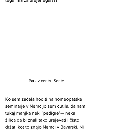
tega ima za urejenega!???
Park v centru Sente
Ko sem začela hoditi na homeopatske 
seminarje v Nemčijo sem čutila, da nam 
tukaj manjka neki "pedigre"— neka 
žilica da bi znali tako urejevati i čisto 
držati kot to znajo Nemci v Bavarski. Ni 