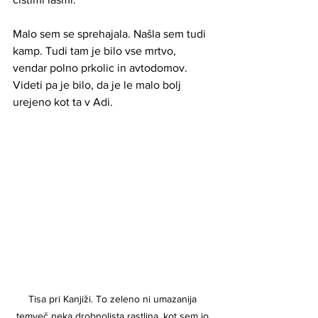
Malo sem se sprehajala. Našla sem tudi 
kamp. Tudi tam je bilo vse mrtvo, 
vendar polno prkolic in avtodomov. 
Videti pa je bilo, da je le malo bolj 
urejeno kot ta v Adi.
Tisa pri Kanjiži. To zeleno ni umazanija 
temveč neka drobnolista rastlina, kot sem jo 