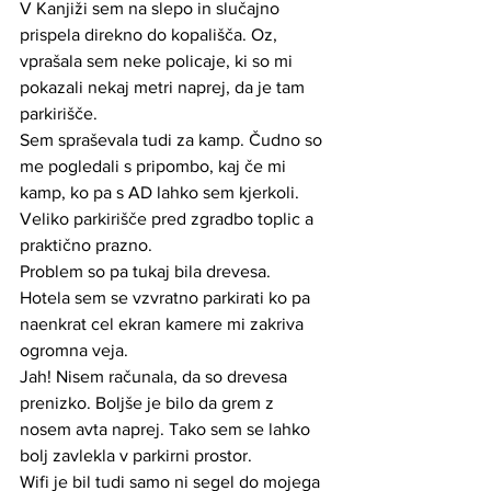
V Kanjiži sem na slepo in slučajno 
prispela direkno do kopališča. Oz, 
vprašala sem neke policaje, ki so mi 
pokazali nekaj metri naprej, da je tam 
parkirišče.
Sem spraševala tudi za kamp. Čudno so 
me pogledali s pripombo, kaj če mi 
kamp, ko pa s AD lahko sem kjerkoli.
Veliko parkirišče pred zgradbo toplic a 
praktično prazno.
Problem so pa tukaj bila drevesa.  
Hotela sem se vzvratno parkirati ko pa 
naenkrat cel ekran kamere mi zakriva 
ogromna veja.
Jah! Nisem računala, da so drevesa 
prenizko. Boljše je bilo da grem z 
nosem avta naprej. Tako sem se lahko 
bolj zavlekla v parkirni prostor.
Wifi je bil tudi samo ni segel do mojega 