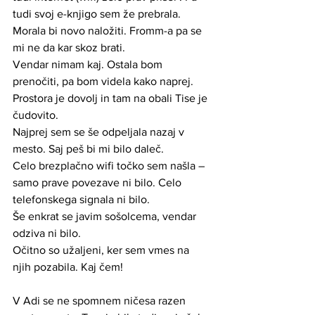
tudi svoj e-knjigo sem že prebrala. 
Morala bi novo naložiti. Fromm-a pa se 
mi ne da kar skoz brati.
Vendar nimam kaj. Ostala bom 
prenočiti, pa bom videla kako naprej. 
Prostora je dovolj in tam na obali Tise je 
čudovito.
Najprej sem se še odpeljala nazaj v 
mesto. Saj peš bi mi bilo daleč.
Celo brezplačno wifi točko sem našla – 
samo prave povezave ni bilo. Celo 
telefonskega signala ni bilo. 
Še enkrat se javim sošolcema, vendar 
odziva ni bilo.
Očitno so užaljeni, ker sem vmes na 
njih pozabila. Kaj čem! 
V Adi se ne spomnem ničesa razen 