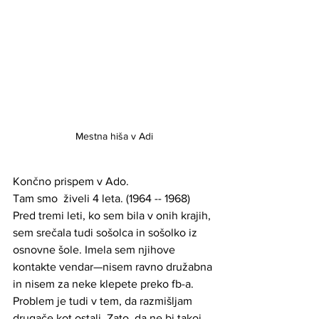
Mestna hiša v Adi
Končno prispem v Ado.
Tam smo  živeli 4 leta. (1964 -- 1968)
Pred tremi leti, ko sem bila v onih krajih, 
sem srečala tudi sošolca in sošolko iz 
osnovne šole. Imela sem njihove 
kontakte vendar—nisem ravno družabna 
in nisem za neke klepete preko fb-a. 
Problem je tudi v tem, da razmišljam 
drugače kot ostali. Zato, da ne bi takoj 