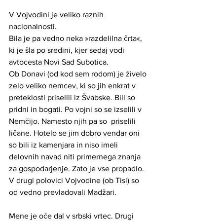
V Vojvodini je veliko raznih 
nacionalnosti.
Bila je pa vedno neka »razdelilna črta«, 
ki je šla po sredini, kjer sedaj vodi 
avtocesta Novi Sad Subotica.
Ob Donavi (od kod sem rodom) je živelo 
zelo veliko nemcev, ki so jih enkrat v 
preteklosti priselili iz Švabske. Bili so 
pridni in bogati. Po vojni so se izselili v 
Nemčijo. Namesto njih pa so  priselili 
ličane. Hotelo se jim dobro vendar oni 
so bili iz kamenjara in niso imeli 
delovnih navad niti primernega znanja 
za gospodarjenje. Zato je vse propadlo. 
V drugi polovici Vojvodine (ob Tisi) so 
od vedno prevladovali Madžari. 
Mene je oče dal v srbski vrtec. Drugi 