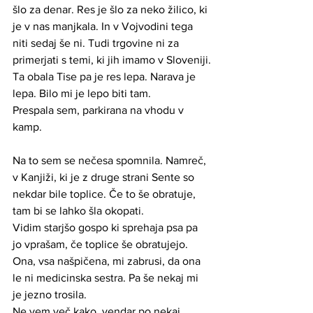
šlo za denar. Res je šlo za neko žilico, ki 
je v nas manjkala. In v Vojvodini tega 
niti sedaj še ni. Tudi trgovine ni za 
primerjati s temi, ki jih imamo v Sloveniji.
Ta obala Tise pa je res lepa. Narava je 
lepa. Bilo mi je lepo biti tam.
Prespala sem, parkirana na vhodu v 
kamp.
Na to sem se nečesa spomnila. Namreč, 
v Kanjiži, ki je z druge strani Sente so 
nekdar bile toplice. Če to še obratuje, 
tam bi se lahko šla okopati.
Vidim starjšo gospo ki sprehaja psa pa 
jo vprašam, če toplice še obratujejo. 
Ona, vsa našpičena, mi zabrusi, da ona 
le ni medicinska sestra. Pa še nekaj mi 
je jezno trosila.
Ne vem več kako, vendar po nekaj 