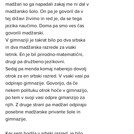
madžari so ga napadali zakaj me ni dal v 
madžarsko šolo. On pa je govoril da v 
tej državi živimo in red je, da se tega 
jezika naučimo. Doma pa smo ves čas 
govorili madžarski. 
V gimnaziji je takrat bilo po dva srbska 
in dva madžarska razrede za vsaki 
letnik. En je bil prirodno-matematični, 
drugi pa družbeno-jezikovni.
Sedaj pa menda komaj naberejo dovolj 
otrok za en srbski razred. V vsaki vasi pa 
odpirajo gimnazije. Govorijo, da če 
nekem polituku otrok hoče v gimnazijo, 
po tem v svoji vasi odpre gimanzijo za 
njih. Z druge strani pa madžari odpirajo 
posebne madžarske privante šole in 
gimnazije.
Ker sem hodila v srbski razred, je bilo 