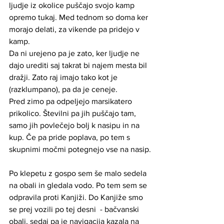
ljudje iz okolice puščajo svojo kamp 
opremo tukaj. Med tednom so doma ker 
morajo delati, za vikende pa pridejo v 
kamp.
Da ni urejeno pa je zato, ker ljudje ne 
dajo urediti saj takrat bi najem mesta bil 
dražji. Zato raj imajo tako kot je 
(razklumpano), pa da je ceneje.
Pred zimo pa odpeljejo marsikatero 
prikolico. Številni pa jih puščajo tam, 
samo jih povlečejo bolj k nasipu in na 
kup. Če pa pride poplava, po tem s 
skupnimi močmi potegnejo vse na nasip.
Po klepetu z gospo sem še malo sedela 
na obali in gledala vodo. Po tem sem se 
odpravila proti Kanjiži. Do Kanjiže smo 
se prej vozili po tej desni  - bačvanski 
obali, sedaj pa je navigacija kazala na 