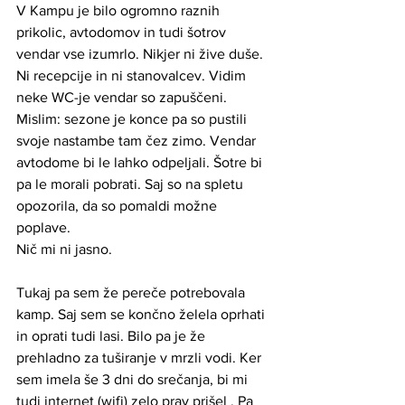
V Kampu je bilo ogromno raznih 
prikolic, avtodomov in tudi šotrov 
vendar vse izumrlo. Nikjer ni žive duše. 
Ni recepcije in ni stanovalcev. Vidim 
neke WC-je vendar so zapuščeni. 
Mislim: sezone je konce pa so pustili 
svoje nastambe tam čez zimo. Vendar 
avtodome bi le lahko odpeljali. Šotre bi 
pa le morali pobrati. Saj so na spletu 
opozorila, da so pomaldi možne 
poplave.  
Nič mi ni jasno. 
Tukaj pa sem že pereče potrebovala 
kamp. Saj sem se končno želela oprhati 
in oprati tudi lasi. Bilo pa je že 
prehladno za tuširanje v mrzli vodi. Ker 
sem imela še 3 dni do srečanja, bi mi 
tudi internet (wifi) zelo prav prišel . Pa 