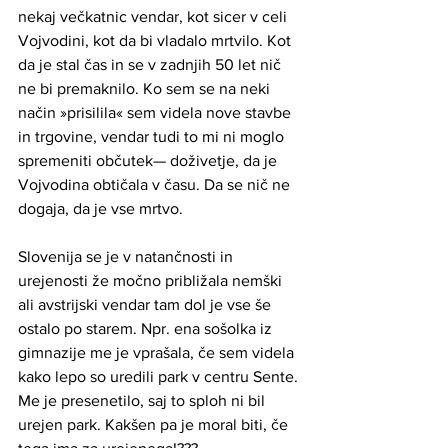
nekaj večkatnic vendar, kot sicer v celi 
Vojvodini, kot da bi vladalo mrtvilo. Kot 
da je stal čas in se v zadnjih 50 let nič 
ne bi premaknilo. Ko sem se na neki 
način »prisilila« sem videla nove stavbe 
in trgovine, vendar tudi to mi ni moglo 
spremeniti občutek— doživetje, da je 
Vojvodina obtičala v času. Da se nič ne 
dogaja, da je vse mrtvo.
Slovenija se je v natančnosti in 
urejenosti že močno približala nemški 
ali avstrijski vendar tam dol je vse še 
ostalo po starem. Npr. ena sošolka iz 
gimnazije me je vprašala, če sem videla 
kako lepo so uredili park v centru Sente. 
Me je presenetilo, saj to sploh ni bil 
urejen park. Kakšen pa je moral biti, če 