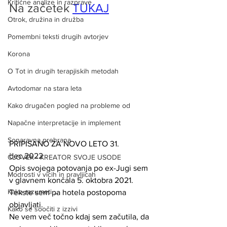
Kritične analize in razprave
Na začetek 
TUKAJ
Otrok, družina in družba
Pomembni teksti drugih avtorjev
Korona
O Tot in drugih terapjiskih metodah
Avtodomar na stara leta
Kako drugačen pogled na probleme od
Napačne interpretacije in implement
Sonaravna prehrana
PRIPISANO ZA NOVO LETO 31. 
dec.2022
ČLOVEK - KREATOR SVOJE USODE
Opis svojega potovanja po ex-Jugi sem 
Modrosti v vicih in pravljicah
v glavnem končala 5. oktobra 2021. 
Kako razumeti ...
Tekste sem pa hotela postopoma 
objavljati.  
Kako se soočiti z izzivi
Ne vem več točno kdaj sem začutila, da 