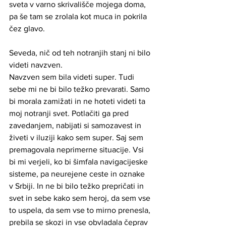
sveta v varno skrivališče mojega doma, 
pa še tam se zrolala kot muca in pokrila 
čez glavo. 
Seveda, nič od teh notranjih stanj ni bilo 
videti navzven. 
Navzven sem bila videti super. Tudi 
sebe mi ne bi bilo težko prevarati. Samo 
bi morala zamižati in ne hoteti videti ta 
moj notranji svet. Potlačiti ga pred 
zavedanjem, nabijati si samozavest in 
živeti v iluziji kako sem super. Saj sem 
premagovala neprimerne situacije. Vsi 
bi mi verjeli, ko bi šimfala navigacijeske 
sisteme, pa neurejene ceste in oznake 
v Srbiji. In ne bi bilo težko prepričati in 
svet in sebe kako sem heroj, da sem vse 
to uspela, da sem vse to mirno prenesla, 
prebila se skozi in vse obvladala čeprav 