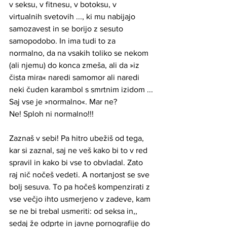
v seksu, v fitnesu, v botoksu, v 
virtualnih svetovih ..., ki mu nabijajo 
samozavest in se borijo z sesuto 
samopodobo. In ima tudi to za 
normalno, da na vsakih toliko se nekom 
(ali njemu) do konca zmeša, ali da »iz 
čista mira« naredi samomor ali naredi 
neki čuden karambol s smrtnim izidom ...
Saj vse je »normalno«. Mar ne?
Ne! Sploh ni normalno!!! 
Zaznaš v sebi! Pa hitro ubežiš od tega, 
kar si zaznal, saj ne veš kako bi to v red 
spravil in kako bi vse to obvladal. Zato 
raj nič nočeš vedeti. A nortanjost se sve 
bolj sesuva. To pa hočeš kompenzirati z 
vse večjo ihto usmerjeno v zadeve, kam 
se ne bi trebal usmeriti: od seksa in,, 
sedaj že odprte in javne pornografije do 