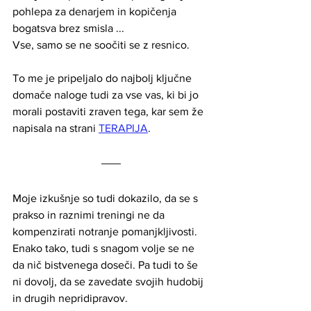
pohlepa za denarjem in kopičenja 
bogatsva brez smisla ... 
Vse, samo se ne soočiti se z resnico.
To me je pripeljalo do najbolj ključne 
domače naloge tudi za vse vas, ki bi jo 
morali postaviti zraven tega, kar sem že 
napisala na strani 
TERAPIJA
. 
Moje izkušnje so tudi dokazilo, da se s 
prakso in raznimi treningi ne da 
kompenzirati notranje pomanjkljivosti. 
Enako tako, tudi s snagom volje se ne 
da nič bistvenega doseči. Pa tudi to še 
ni dovolj, da se zavedate svojih hudobij 
in drugih nepridipravov. 