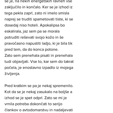
se je, na nekih energetskih ravneh vse 
zaključilo in končalo. Ker se je izhod iz 
tega pekla zaprl, zato ni imelo smisla 
naprej se truditi spametovati tiste, ki se 
dosedaj niso hoteli. Apokalipsa bo 
eskalirala, jaz sem pa se morala 
potruditi reševati svojo kožo in še 
pravočasno napustiti ladjo, ki je bila tik 
pred tem, da do konca potone. 
Zato sem prenehala pisati in prenehala 
tudi objavljati. Vse to, kar sem do takrat 
počela, je enostavno izpadlo iz mojega 
življenja. 
Pred kratkim se pa je nekaj spremenilo. 
Kot da se je nekaj zasukalo na boljše a 
izhod se je spet odprl. Zato se mi je 
vrnila potreba dokončati to serijo 
člankov o avtodomarstvu in nadaljevati 