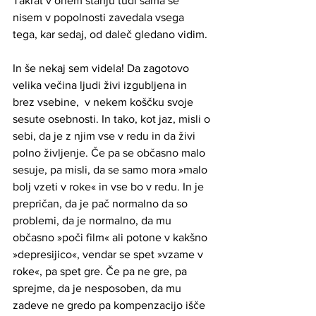
Takrat v onem stanju tudi sama se 
nisem v popolnosti zavedala vsega 
tega, kar sedaj, od daleč gledano vidim. 
In še nekaj sem videla! Da zagotovo 
velika večina ljudi živi izgubljena in 
brez vsebine,  v nekem koščku svoje 
sesute osebnosti. In tako, kot jaz, misli o 
sebi, da je z njim vse v redu in da živi 
polno življenje. Če pa se občasno malo 
sesuje, pa misli, da se samo mora »malo 
bolj vzeti v roke« in vse bo v redu. In je 
prepričan, da je pač normalno da so 
problemi, da je normalno, da mu 
občasno »poči film« ali potone v kakšno 
»depresijico«, vendar se spet »vzame v 
roke«, pa spet gre. Če pa ne gre, pa 
sprejme, da je nesposoben, da mu 
zadeve ne gredo pa kompenzacijo išče 