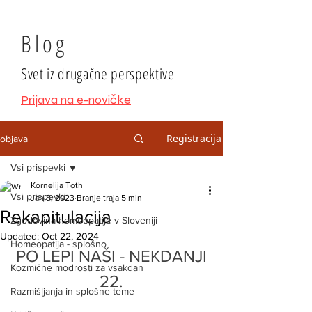
Blog
Svet iz drugačne perspektive
Prijava na e-novičke
Registracija
objava
Vsi prispevki
Kornelija Toth
Vsi prispevki
Jan 8, 2023
Branje traja 5 min
Rekapitulacija
Zgodovina homeopatije v Sloveniji
Updated:
Oct 22, 2024
Homeopatija - splošno
PO LEPI NAŠI - NEKDANJI
Kozmične modrosti za vsakdan
22.
Razmišljanja in splošne teme