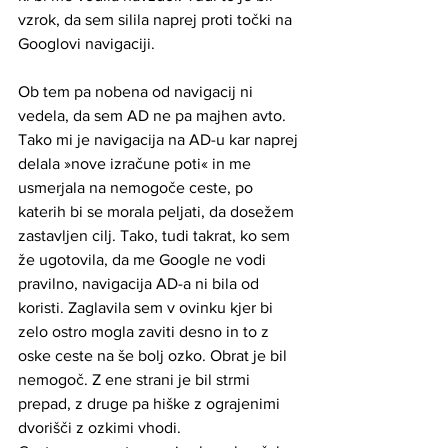
vzrok, da sem silila naprej proti točki na 
Googlovi navigaciji.
Ob tem pa nobena od navigacij ni 
vedela, da sem AD ne pa majhen avto. 
Tako mi je navigacija na AD-u kar naprej 
delala »nove izračune poti« in me 
usmerjala na nemogoče ceste, po 
katerih bi se morala peljati, da dosežem 
zastavljen cilj. Tako, tudi takrat, ko sem 
že ugotovila, da me Google ne vodi 
pravilno, navigacija AD-a ni bila od 
koristi. Zaglavila sem v ovinku kjer bi 
zelo ostro mogla zaviti desno in to z 
oske ceste na še bolj ozko. Obrat je bil 
nemogoč. Z ene strani je bil strmi 
prepad, z druge pa hiške z ograjenimi 
dvorišči z ozkimi vhodi. 