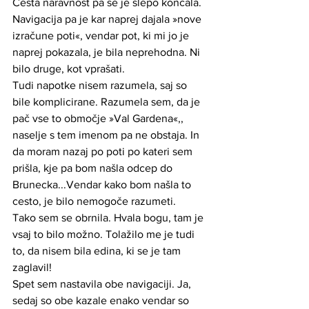
Cesta naravnost pa se je slepo končala.
Navigacija pa je kar naprej dajala »nove 
izračune poti«, vendar pot, ki mi jo je 
naprej pokazala, je bila neprehodna. Ni 
bilo druge, kot vprašati. 
Tudi napotke nisem razumela, saj so 
bile komplicirane. Razumela sem, da je 
pač vse to območje »Val Gardena«,, 
naselje s tem imenom pa ne obstaja. In 
da moram nazaj po poti po kateri sem 
prišla, kje pa bom našla odcep do 
Brunecka...Vendar kako bom našla to 
cesto, je bilo nemogoče razumeti.
Tako sem se obrnila. Hvala bogu, tam je 
vsaj to bilo možno. Tolažilo me je tudi 
to, da nisem bila edina, ki se je tam 
zaglavil! 
Spet sem nastavila obe navigaciji. Ja, 
sedaj so obe kazale enako vendar so 