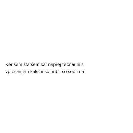
Ker sem staršem kar naprej tečnarila s 
vprašanjem kakšni so hribi, so sedli na 
očetov Tomos Puch motor z mano vmes 
in so me odpeljlai na Batino. To hribček 
je ob Donavi ( v Baranji – Hrvaška) 
Hribček je pokrit z vinogradi in 
dejansno je celotni hrib še enkrat toliki, 
kot je prikazan na sliki.