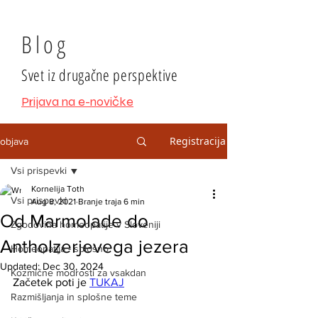
Blog
Svet iz drugačne perspektive
Prijava na e-novičke
Registracija
objava
Vsi prispevki
Kornelija Toth
Vsi prispevki
Aug 8, 2021
Branje traja 6 min
Od Marmolade do
Zgodovina homeopatije v Sloveniji
Antholzerjevega jezera
Homeopatija - splošno
Updated:
Dec 30, 2024
Kozmične modrosti za vsakdan
Začetek poti je 
TUKAJ
Razmišljanja in splošne teme