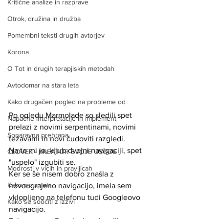
Kritične analize in razprave
Otrok, družina in družba
Pomembni teksti drugih avtorjev
Korona
O Tot in drugih terapjiskih metodah
Avtodomar na stara leta
Kako drugačen pogled na probleme od
Po ogledu Marmolade so sledili spet 
Napačne interpretacije in implement
prelazi z novimi serpentinami, novimi 
Sonaravna prehrana
težavami in novi čudoviti razgledi. 
Na to mi je, kljub dvojni navigaciji, spet 
ČLOVEK - KREATOR SVOJE USODE
"uspelo" izgubiti se. 
Modrosti v vicih in pravljicah
Ker se še nisem dobro znašla z 
Kako razumeti ...
novougrajeno navigacijo, imela sem 
vklopljeno na telefonu tudi Googleovo 
Kako se soočiti z izzivi
navigacijo.