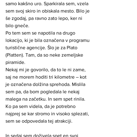
samo kakšno uro. Sparkirala sem, vzela 
sem svoj skiro in obiskala mesto. Bilo je 
še zgodaj, pa ravno zato lepo, ker ni 
bilo gneče.
Po tem sem se napotila na drugo 
lokacijo, ki je bila označena v programu 
turistične agencije. Šlo je za Plato 
(Platten). Tam, da so neke zemeljske 
piramide.
Nekaj mi je govorilo, da to le ni zame, 
saj ne morem hoditi tri kilometre – kot 
je označena dolžina sprehoda. Mislila 
sem pa, da bom pogledala le nekaj 
malega na začetku. In sem spet rinila. 
Ko pa sem videla, da je potrebno 
najprej se kar stromo in visoko splezati, 
sem se odpovedala tej atrakciji.
In sedaj sem doživela spet en svoj 