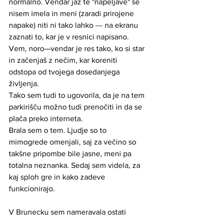
normalno. Vendar jaz te "napeljave" še 
nisem imela in meni (zaradi prirojene 
napake) niti ni tako lahko --- na ekranu 
zaznati to, kar je v resnici napisano.
Vem, noro—vendar je res tako, ko si star 
in začenjaš z nečim, kar koreniti 
odstopa od tvojega dosedanjega 
življenja.
Tako sem tudi to ugovorila, da je na tem 
parkirišču možno tudi prenočiti in da se 
plača preko interneta. 
Brala sem o tem. Ljudje so to 
mimogrede omenjali, saj za večino so 
takšne pripombe bile jasne, meni pa 
totalna neznanka. Sedaj sem videla, za 
kaj sploh gre in kako zadeve 
funkcionirajo.
V Brunecku sem nameravala ostati 