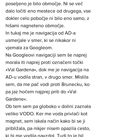
poseljeno je bilo območje. Ni se več 
dalo ločiti eno mestece od drugega, vse 
dokler celo pobočje ni bilo eno samo, z 
hišami nagneteno območje.
In tukaj me je navigacija od AD-a 
usmerjale v smer, ki se nikakor ni 
vjemala za Googleom. 
Na Googleovi navigaciji sem še naprej 
morala iti naprej proti označeni točki 
»Val Gardena«, dok me je navigacija na 
AD-u vodila stran, v drugo smer. Mislila 
sem, da me pač vodi proti Brunecku, ko 
pa jaz hočem najprej priti do »Val 
Gardene«.
Ob tem sem pa globoko v dolini zaznala 
veliko VODO. Ker me voda privlači kot 
magnet, sem iskala način kako bi se ji 
približala, pa nikjer nisem opazila cesto, 
ki bi me vodila navzdol. Tudi to je bil 