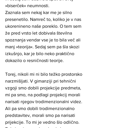
»biserček« neumnosti. 
Zaznala sem nekaj kar me je silno 
presenetilo. Namreč to, koliko je v nas 
ukorenineno naše poreklo. O tem sem 
že pred vrsto let dobivala številna 
spoznanja vendar vse je to bila več ali 
manj »teorija«. Sedaj sem pa šla skozi 
izkušnjo, kar je bilo neko praktično 
dokazilo o resničnosti teorije.
Torej, nikoli mi ni bilo težko prostorsko 
narzmišljati. V gimanziji pri tehnični 
vzgoji smo dobili projekcije predmeta, 
mi pa smo, na podlagi projekcij morali 
narisati njegov trodimenzionalni videz. 
Ali pa smo dobili trodimenzionalno 
predstavitev, morali smo pa narisati 
prijekcije. To mi je vedno šlo odlično.