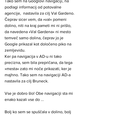
Tako sem na Googlovi navigaciji, na 
podlagi informacij od potovalne 
agencije,  nastavila za cilj Val Gardeno. 
Čeprav sicer vem, da »val« pomeni 
dolino, niti na kraj pameti mi ni prišlo, 
da navedena »Val Gardena« ni mesto 
temveč samo dolina, čeprav jo je 
Google prikazal kot določeno piko na 
zemljevidu. 
Ker pa navigacija v AD-u ni tako 
precizna, sem bila prepričana, da tega 
»mesta« zato mi noče prikazati, ker je 
majhno. Tako sem na navigaciji AD-a 
nastavila za cilj Bruneck.
Vse je dobro šlo! Obe navigaciji sta mi 
enako kazali vse do ...
Bolj ko sem se spuščala v dolino, bolj 