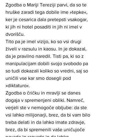
Zgodba o Mariji Tereziji parvi, da so te 
hruške zaradi tega dobile ime »tepke«, 
ker je cesarica dala pretepsti vsakogar, 
ki jih ni hotel posaditi in jih ni imel v 
dvorišču. 
Tito pa je imel vizijo, ko so vsi drugi 
živeli v razsulu in kaosu. In je dokazal, 
da je pravilno naredil. Tisti pa, ki so z 
manipulacijam dobili svojo svobodo pa 
so tudi dokazali koliko so vredni, saj so 
uničili vse kar smo dosegli pod 
»diktaturo«. 
Zgodba o čričku in mravlji se danes 
dogaja v spremenjeni obliki. Namreč, 
verjeli ste v nemogoče obljube: da ste 
vsi lahko milijonarji, brez, da bi vam bilo 
treba delati in da lahko imate zdravje, 
brez, da bi spremenili vaše uničujoče 
navade in razvade in da lahko 