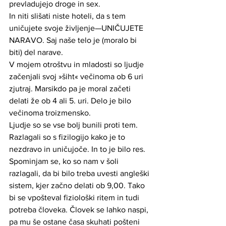
prevladujejo droge in sex.  
In niti slišati niste hoteli, da s tem 
uničujete svoje življenje—UNIČUJETE 
NARAVO. Saj naše telo je (moralo bi 
biti) del narave. 
V mojem otroštvu in mladosti so ljudje 
začenjali svoj »šiht« večinoma ob 6 uri 
zjutraj. Marsikdo pa je moral začeti 
delati že ob 4 ali 5. uri. Delo je bilo 
večinoma troizmensko. 
Ljudje so se vse bolj bunili proti tem. 
Razlagali so s fizilogijo kako je to 
nezdravo in uničujoče. In to je bilo res.
Spominjam se, ko so nam v šoli 
razlagali, da bi bilo treba uvesti angleški 
sistem, kjer začno delati ob 9,00. Tako 
bi se vpošteval fiziološki ritem in tudi 
potreba človeka. Človek se lahko naspi, 
pa mu še ostane časa skuhati pošteni 