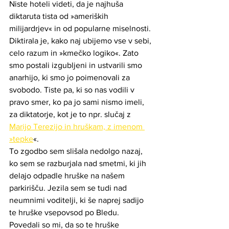
Niste hoteli videti, da je najhuša 
diktaruta tista od »ameriških 
milijardrjev« in od popularne miselnosti. 
Diktirala je, kako naj ubijemo vse v sebi, 
celo razum in »kmečko logiko«. Zato 
smo postali izgubljeni in ustvarili smo 
anarhijo, ki smo jo poimenovali za 
svobodo. Tiste pa, ki so nas vodili v 
pravo smer, ko pa jo sami nismo imeli, 
za diktatorje, kot je to npr. slučaj z 
Marijo Terezijo in hruškam, z imenom 
»tepke
«.  
To zgodbo sem slišala nedolgo nazaj, 
ko sem se razburjala nad smetmi, ki jih 
delajo odpadle hruške na našem 
parkirišču. Jezila sem se tudi nad 
neumnimi voditelji, ki še naprej sadijo 
te hruške vsepovsod po Bledu. 
Povedali so mi, da so te hruške 