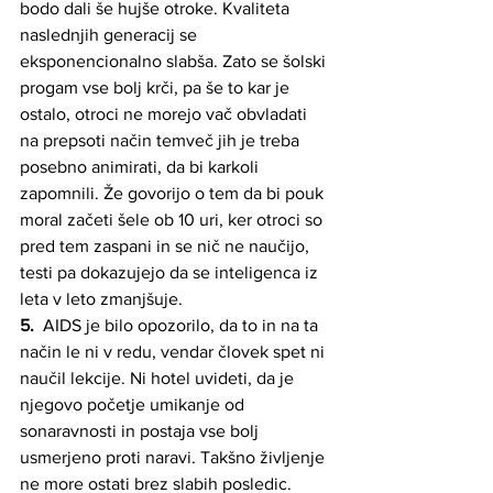
bodo dali še hujše otroke. Kvaliteta 
naslednjih generacij se 
eksponencionalno slabša. Zato se šolski 
progam vse bolj krči, pa še to kar je 
ostalo, otroci ne morejo vač obvladati 
na prepsoti način temveč jih je treba 
posebno animirati, da bi karkoli 
zapomnili. Že govorijo o tem da bi pouk 
moral začeti šele ob 10 uri, ker otroci so 
pred tem zaspani in se nič ne naučijo, 
testi pa dokazujejo da se inteligenca iz 
leta v leto zmanjšuje. 
5. 
 AIDS je bilo opozorilo, da to in na ta 
način le ni v redu, vendar človek spet ni 
naučil lekcije. Ni hotel uvideti, da je 
njegovo početje umikanje od 
sonaravnosti in postaja vse bolj 
usmerjeno proti naravi. Takšno življenje 
ne more ostati brez slabih posledic. 