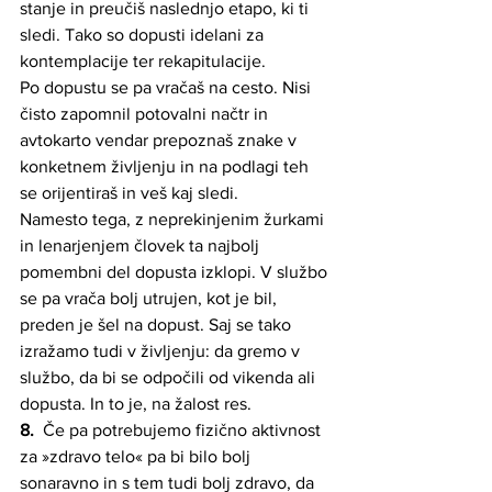
stanje in preučiš naslednjo etapo, ki ti 
sledi. Tako so dopusti idelani za 
kontemplacije ter rekapitulacije. 
Po dopustu se pa vračaš na cesto. Nisi 
čisto zapomnil potovalni načtr in 
avtokarto vendar prepoznaš znake v 
konketnem življenju in na podlagi teh 
se orijentiraš in veš kaj sledi.
Namesto tega, z neprekinjenim žurkami 
in lenarjenjem človek ta najbolj 
pomembni del dopusta izklopi. V službo 
se pa vrača bolj utrujen, kot je bil, 
preden je šel na dopust. Saj se tako 
izražamo tudi v življenju: da gremo v 
službo, da bi se odpočili od vikenda ali 
dopusta. In to je, na žalost res.
8. 
 Če pa potrebujemo fizično aktivnost 
za »zdravo telo« pa bi bilo bolj 
sonaravno in s tem tudi bolj zdravo, da 