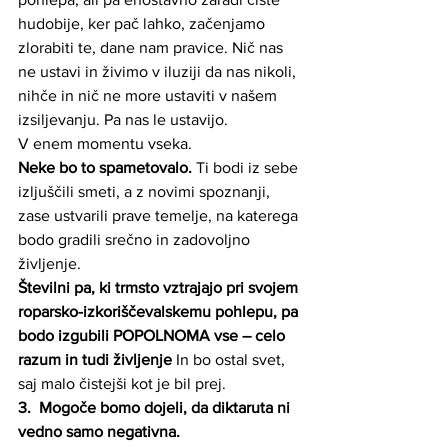
hudobije, ker pač lahko, začenjamo 
zlorabiti te, dane nam pravice. Nič nas 
ne ustavi in živimo v iluziji da nas nikoli, 
nihče in nič ne more ustaviti v našem 
izsiljevanju. Pa nas le ustavijo.
V enem momentu vseka.  
Neke bo to spametovalo.
 Ti bodi iz sebe 
izljuščili smeti, a z novimi spoznanji, 
zase ustvarili prave temelje, na katerega 
bodo gradili srečno in zadovoljno 
življenje. 
Številni pa, ki trmsto vztrajajo pri svojem 
roparsko-izkoriščevalskemu pohlepu, pa 
bodo izgubili POPOLNOMA vse – celo 
razum in tudi življenje
 In bo ostal svet, 
saj malo čistejši kot je bil prej.
3. 
 Mogoče bomo dojeli, da diktaruta ni 
vedno samo negativna.