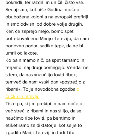
pokradli, ter razdrli in uničili čisto vse. 
Sedaj smo, kot piše Godina, močno 
obubožena kolonija na evropski prefiriji 
in smo odvisni od dobre volje drugih. 
Ker, če zaprejo mejo, bomo spet 
potrebovali eno Marijo Terezijo, da nam 
ponovno podari sadike tepk, da ne bi 
umrli od lakote. 
Ko pa nimamo nič, pa spet tarnamo in 
terjamo, naj drugi pomagajo. Vendar ne 
s tem, da nas »naučiijo loviti ribe«, 
temveč da nam vsaki dan »postrežjo z 
ribami«. To je novodobna zgodba 
o 
čričku in mravlji.
Tiste pa, ki jim prekipi in nam nočejo 
več streči z ribami in nas silijo, da se 
naučimo ribe loviti, pa bentimo in 
etiketiramo za diktatorje, kot se je to 
zgodilo Mariji Tereziji in tudi Titu.  