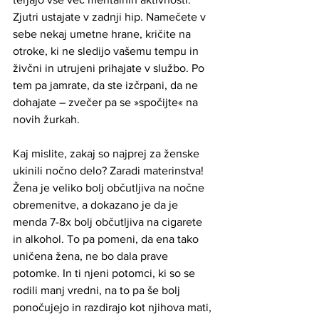
Zjutri ustajate v zadnji hip. Namečete v 
sebe nekaj umetne hrane, kričite na 
otroke, ki ne sledijo vašemu tempu in 
živčni in utrujeni prihajate v službo. Po 
tem pa jamrate, da ste izčrpani, da ne 
dohajate – zvečer pa se »spočijte« na 
novih žurkah. 
Kaj mislite, zakaj so najprej za ženske 
ukinili nočno delo? Zaradi materinstva! 
Žena je veliko bolj občutljiva na nočne 
obremenitve, a dokazano je da je 
menda 7-8x bolj občutljiva na cigarete 
in alkohol. To pa pomeni, da ena tako 
uničena žena, ne bo dala prave 
potomke. In ti njeni potomci, ki so se 
rodili manj vredni, na to pa še bolj 
ponočujejo in razdirajo kot njihova mati, 