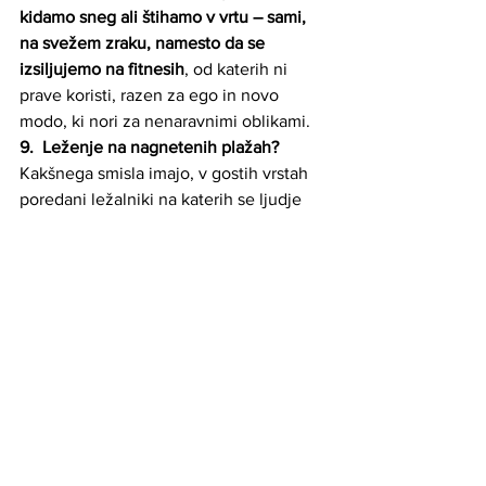
kidamo sneg ali štihamo v vrtu – sami, 
na svežem zraku, namesto da se 
izsiljujemo na fitnesih
, od katerih ni 
prave koristi, razen za ego in novo 
modo, ki nori za nenaravnimi oblikami.
9.
Leženje na nagnetenih plažah?
Kakšnega smisla imajo, v gostih vrstah 
poredani ležalniki na katerih se ljudje 
izležavajo cele dneve? Pražiti se na 
soncu zaradi »barve«? ko pa je ta barva 
samo OBRAMBA TELSA OD HUDEGA 
NAPADA SONCA katerem se na enkrat 
izpostavljamo, namesto da bi se, od 
zgodnjega otrošva in od prvih sočnih 
žarkov tekom leta, spontano 
izpostavljali soncu tekom »štihanja vrta«
10.
Karantena razbija iluzije o nas samih 
in naši duvoni zmogljivosti, ljubečnosti 
in »pozitivnosti«.
 Zaklenjenost doma, 