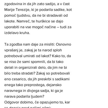
zgodovina in da jih zato sadijo, a v čast 
Marije Terezije, ki je podarila sadike, kot 
pomoč ljudstvu, da ne bi stradavali od 
lakote. Namreč, te hurškice se dajo 
uporabiti na vse mogoč načine – tudi za 
izdelavo kruha.
Ta zgodba nam daje za misliti: Osnovno 
vprašanj je, zakaj je ta narod sploh 
potreboval umirati od lakot? Kako to, da 
se niso že sami spomnili, da bi tako 
delali in organizirali delo, da jim ne bi 
bilo treba stradati? Zakaj so potrebovali 
eno cesarico, da jih preskrbi s sadikami 
enega tako preprostega, dejansko 
naravnega in divjega sadja, ki ga je 
narava podarila ljudem? 
Odgovor dobimo, če opazujemo to, kar 
se dogaja pred našimi očmi: