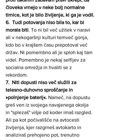
človeka vrnejo v neke bolj normalne 
tirnice, kot je bilo življenje, ki ga je vodil.
6. 
 Tudi potovanja niso bila to, kar bi 
morala biti
. To ni bil več užitek v naravi 
ali v nekogaršnji kulturi temveč gonja, 
kdo bo v krajšem času prepotoval več 
držav. Ni pomembno ali je sploh kaj tam 
videl. Pomembno je nekaj selfijev za 
socialna omrežja in hvaliti se z 
rekordom.
7.
Niti dopusti niso več služili za 
telesno-duhovno sproščanje in 
»polnjenje baterij«.
 Nameč, na dopustu 
greš ven iz svojega navajenega okolja 
in "splezaš" višje od koder imaš razgled. 
Ali pa kot počivališče na avtocesti 
življenja, kjer razgrneš avtokarto in 
analiziraš prehojeno pot, trenutno 