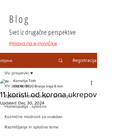
Blog
Svet iz drugačne perspektive
Prijava na e-novičke
Registracija
objava
Vsi prispevki
Kornelija Toth
Vsi prispevki
Oct 18, 2020
Branje traja 9 min
11 koristi od korona ukrepov
Zgodovina homeopatije v Sloveniji
Updated:
Dec 30, 2024
Homeopatija - splošno
Kozmične modrosti za vsakdan
Razmišljanja in splošne teme