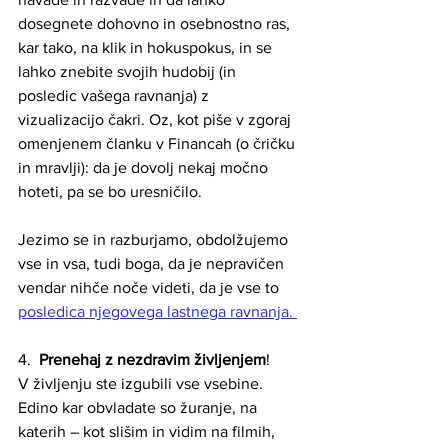
dosegnete dohovno in osebnostno ras, 
kar tako, na klik in hokuspokus, in se 
lahko znebite svojih hudobij (in 
posledic vašega ravnanja) z 
vizualizacijo čakri. Oz, kot piše v zgoraj 
omenjenem članku v Financah (o čričku 
in mravlji): da je dovolj nekaj močno 
hoteti, pa se bo uresničilo.
Jezimo se in razburjamo, obdolžujemo 
vse in vsa, tudi boga, da je nepravičen 
vendar nihče noče videti, da je vse to 
posledica njegovega lastnega ravnanja. 
4.
Prenehaj z nezdravim življenjem
! 
V življenju ste izgubili vse vsebine. 
Edino kar obvladate so žuranje, na 
katerih – kot slišim in vidim na filmih, 