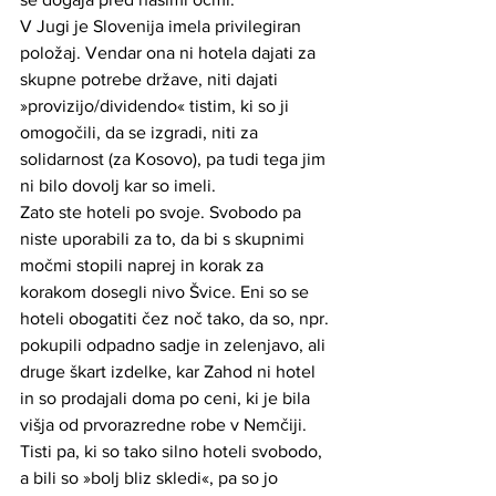
V Jugi je Slovenija imela privilegiran 
položaj. Vendar ona ni hotela dajati za 
skupne potrebe države, niti dajati 
»provizijo/dividendo« tistim, ki so ji 
omogočili, da se izgradi, niti za 
solidarnost (za Kosovo), pa tudi tega jim 
ni bilo dovolj kar so imeli. 
Zato ste hoteli po svoje. Svobodo pa 
niste uporabili za to, da bi s skupnimi 
močmi stopili naprej in korak za 
korakom dosegli nivo Švice. Eni so se 
hoteli obogatiti čez noč tako, da so, npr. 
pokupili odpadno sadje in zelenjavo, ali 
druge škart izdelke, kar Zahod ni hotel 
in so prodajali doma po ceni, ki je bila 
višja od prvorazredne robe v Nemčiji. 
Tisti pa, ki so tako silno hoteli svobodo, 
a bili so »bolj bliz skledi«, pa so jo 