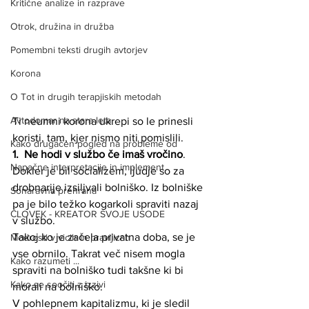
Kritične analize in razprave
Otrok, družina in družba
Pomembni teksti drugih avtorjev
Korona
O Tot in drugih terapjiskih metodah
Avtodomar na stara leta
Ti neumni korona ukrepi so le prinesli 
koristi, tam, kjer nismo niti pomislili. 
Kako drugačen pogled na probleme od
1.
Ne hodi v službo če imaš vročino
. 
Napačne interpretacije in implement
Dokler je bil socializem, ljudje so za 
drobnarije izsiljvali bolniško. Iz bolniške 
Sonaravna prehrana
pa je bilo težko kogarkoli spraviti nazaj 
ČLOVEK - KREATOR SVOJE USODE
v službo. 
Takoj ko je začela privatna doba, se je 
Modrosti v vicih in pravljicah
vse obrnilo. Takrat več nisem mogla 
Kako razumeti ...
spraviti na bolniško tudi takšne ki bi 
Kako se soočiti z izzivi
morali na bolniško. 
V pohlepnem kapitalizmu, ki je sledil 