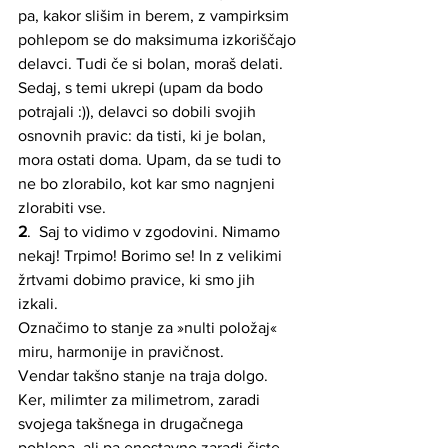
pa, kakor slišim in berem, z vampirksim 
pohlepom se do maksimuma izkoriščajo 
delavci. Tudi če si bolan, moraš delati.
Sedaj, s temi ukrepi (upam da bodo 
potrajali :)), delavci so dobili svojih 
osnovnih pravic: da tisti, ki je bolan, 
mora ostati doma. Upam, da se tudi to 
ne bo zlorabilo, kot kar smo nagnjeni 
zlorabiti vse. 
2
.  Saj to vidimo v zgodovini. Nimamo 
nekaj! Trpimo! Borimo se! In z velikimi 
žrtvami dobimo pravice, ki smo jih 
izkali. 
Označimo to stanje za »nulti položaj« 
miru, harmonije in pravičnost.
Vendar takšno stanje na traja dolgo. 
Ker, milimter za milimetrom, zaradi 
svojega takšnega in drugačnega 
pohlepa, ali pa enostavno zaradi čiste 