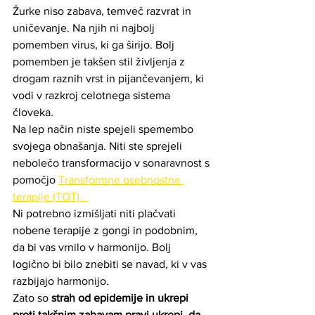
Žurke niso zabava, temveč razvrat in 
uničevanje. Na njih ni najbolj 
pomemben virus, ki ga širijo. Bolj 
pomemben je takšen stil življenja z 
drogam raznih vrst in pijančevanjem, ki 
vodi v razkroj celotnega sistema 
človeka.
Na lep način niste spejeli spemembo 
svojega obnašanja. Niti ste sprejeli 
nebolečo transformacijo v sonaravnost s 
pomočjo 
Transformne osebnostne 
terapije (TOT).  
Ni potrebno izmišljati niti plačvati 
nobene terapije z gongi in podobnim, 
da bi vas vrnilo v harmonijo. Bolj 
logično bi bilo znebiti se navad, ki v vas 
razbijajo harmonijo.  
Zato so 
strah od epidemije in ukrepi 
proti takšnim zabavam pravi ukrepi, da 