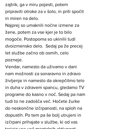
zajtrik, ga v miru pojesti, potem 
pripraviti otroke za v šolo, in priti spočit 
in miren na delo.
Najprej so umaknili nočne izmene za 
žene, potem za vse kjer je to bilo 
mogoče. Postopoma so ukinilii tudi 
dvoizmensko delo.  Sedaj pa že precej 
let službe začno ob osmih, celo 
pozneje. 
Vendar, namesto da uživamo v dani 
nam možnosti za sonaravno in zdravo 
življenje in namesto da okrepčitmo telo 
in duha v zdravem spancu, gledamo TV 
programe do kasno v noč. Sedaj pa nam 
tudi to ne zadošča več. Hočete žurke 
do neskončne izčrpanosti, na sploh na 
dopustih. Po tem pa še bolj utrujeni in 
izčrpani prihajate v službe, ki od vas 
terjajo vse več mentalnih aktivnosti. 