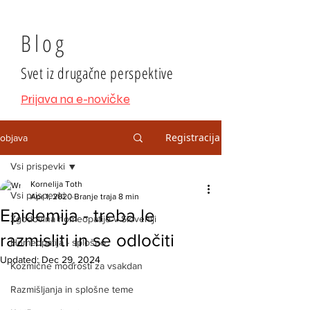
Blog
Svet iz drugačne perspektive
Prijava na e-novičke
Registracija
objava
Vsi prispevki
Kornelija Toth
Vsi prispevki
Apr 1, 2020
Branje traja 8 min
Epidemija - treba le
Zgodovina homeopatije v Sloveniji
razmisliti in se odločiti
Homeopatija - splošno
Updated:
Dec 29, 2024
Kozmične modrosti za vsakdan
Razmišljanja in splošne teme