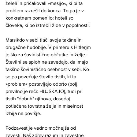
želeli in pričakovali »mesijo«, ki bi ta 
problem razrešil do konca. To pa je v 
konkretnem pomenilo: hoteli so 
človeka, ki bo iztrebil žide v popolnosti.
Marsikdo v sebi tlači svoje takšne in 
drugačne hudobije. V primeru s Hitlerjm 
je šlo za šovinistične občutke in želje. 
Številni se sploh ne zavedajo, da imajo 
takšno šovinistično osebnost v sebi. Ko 
se pa povečuje število tistih, ki ta 
»problem« postavljajo odprto (bolj 
pravilno je reči: HUJSKAJO), tudi pri 
tistih "dobrih" njihova, dosedaj 
potlačena tovrstna želja in miselnost 
izbija na površje. 
Podzavest je vedno močnejša od 
zavesti. Naš zdrav razum in zavestne 