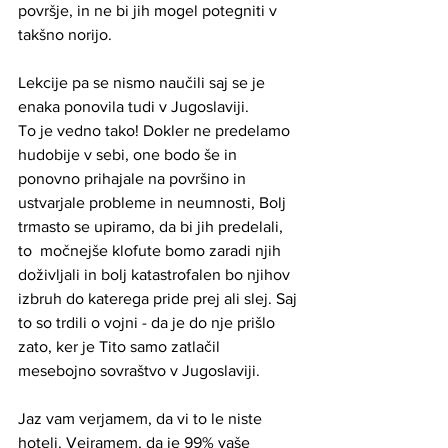
površje, in ne bi jih mogel potegniti v 
takšno norijo. 
Lekcije pa se nismo naučili saj se je 
enaka ponovila tudi v Jugoslaviji.
To je vedno tako! Dokler ne predelamo 
hudobije v sebi, one bodo še in 
ponovno prihajale na površino in 
ustvarjale probleme in neumnosti, Bolj 
trmasto se upiramo, da bi jih predelali, 
to  močnejše klofute bomo zaradi njih 
doživljali in bolj katastrofalen bo njihov 
izbruh do katerega pride prej ali slej. Saj 
to so trdili o vojni - da je do nje prišlo 
zato, ker je Tito samo zatlačil 
mesebojno sovraštvo v Jugoslaviji. 
Jaz vam verjamem, da vi to le niste 
hoteli. Vejramem, da je 99% vaše 