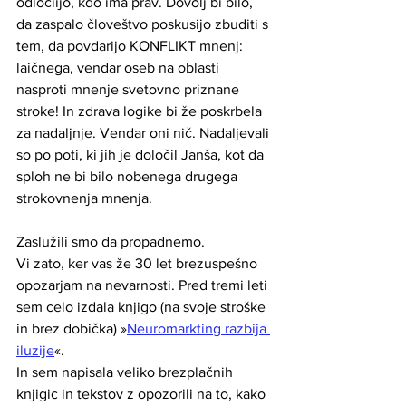
odločiijo, kdo ima prav. Dovolj bi bilo, 
da zaspalo človeštvo poskusijo zbuditi s 
tem, da povdarijo KONFLIKT mnenj: 
laičnega, vendar oseb na oblasti 
nasproti mnenje svetovno priznane 
stroke! In zdrava logike bi že poskrbela 
za nadaljnje. Vendar oni nič. Nadaljevali 
so po poti, ki jih je določil Janša, kot da 
sploh ne bi bilo nobenega drugega 
strokovnenja mnenja. 
Zaslužili smo da propadnemo.
Vi zato, ker vas že 30 let brezuspešno 
opozarjam na nevarnosti. Pred tremi leti 
sem celo izdala knjigo (na svoje stroške 
in brez dobička) »
Neuromarkting razbija 
iluzije
«. 
In sem napisala veliko brezplačnih 
knjigic in tekstov z opozorili na to, kako 