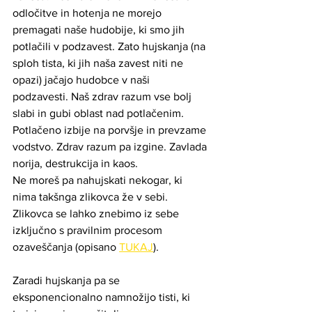
odločitve in hotenja ne morejo 
premagati naše hudobije, ki smo jih 
potlačili v podzavest. Zato hujskanja (na 
sploh tista, ki jih naša zavest niti ne 
opazi) jačajo hudobce v naši 
podzavesti. Naš zdrav razum vse bolj 
slabi in gubi oblast nad potlačenim. 
Potlačeno izbije na porvšje in prevzame 
vodstvo. Zdrav razum pa izgine. Zavlada 
norija, destrukcija in kaos.
Ne moreš pa nahujskati nekogar, ki 
nima takšnga zlikovca že v sebi. 
Zlikovca se lahko znebimo iz sebe 
izključno s pravilnim procesom 
ozaveščanja (opisano 
TUKAJ
).
Zaradi hujskanja pa se 
eksponencionalno namnožijo tisti, ki 