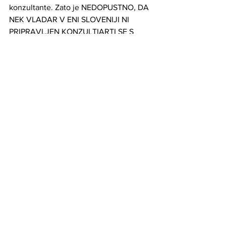
konzultante. Zato je NEDOPUSTNO, DA 
NEK VLADAR V ENI SLOVENIJI NI 
PRIPRAVLJEN KONZULTIARTI SE S 
STROKOVNJAKI (kot so to rekli v 
vestih) 
-  NEDOPUSTNO JE, DA NEKDO NA 
OBLASTI ODLOČA O USODI ENE CELE 
DRŽAVE BREZ DA VPOŠTEVA MNENJE 
PRIZNANE IN ZA TO USPOSOBLJENE 
STROKE
-  NEDOPUSTNO JE, DA SE NEKI 
VODJA ENE DRŽAVE POSTAVLJA KOT 
AVTORITETA NA NEKEM 
STROKOVNEM PODROČJU O KATERI 
POJMA NIMA.
Problem ni v tem kdo ima prav. To se 
odloča pozneje. Problem je, da se sploh 
nekdo obnaša na ta način.