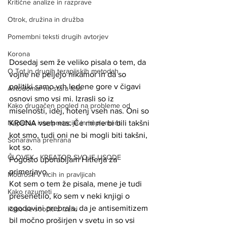
Kritične analize in razprave
Otrok, družina in družba
Pomembni teksti drugih avtorjev
Korona
Dosedaj sem že veliko pisala o tem, da 
O Tot in drugih terapjiskih metodah
vojne ne peljejo nikamor in da so 
politiki samo vrh ledene gore v čigavi 
Avtodomar na stara leta
osnovi smo vsi mi. Izrasli so iz 
Kako drugačen pogled na probleme od
miselnosti, idej, hotenj vseh nas. Oni so 
KRONA vseh nas. Če mi ne bi bili takšni 
Napačne interpretacije in implement
kot smo, tudi oni ne bi mogli biti takšni, 
Sonaravna prehrana
kot so.
ČLOVEK - KREATOR SVOJE USODE
Pogosto uporabljam Hitlerja za 
primerjavo.
Modrosti v vicih in pravljicah
Kot sem o tem že pisala, mene je tudi 
Kako razumeti ...
presenetilo, ko sem v neki knjigi o 
zgodovini prebrala, da je antisemitizem 
Kako se soočiti z izzivi
bil močno proširjen v svetu in so vsi 