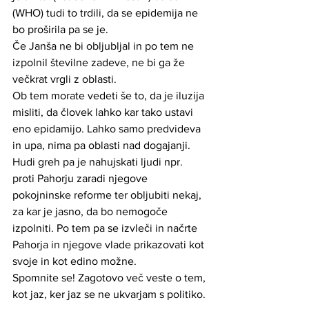
(WHO) tudi to trdili, da se epidemija ne 
bo proširila pa se je. 
Če Janša ne bi obljubljal in po tem ne 
izpolnil številne zadeve, ne bi ga že 
večkrat vrgli z oblasti. 
Ob tem morate vedeti še to, da je iluzija 
misliti, da človek lahko kar tako ustavi 
eno epidamijo. Lahko samo predvideva 
in upa, nima pa oblasti nad dogajanji. 
Hudi greh pa je nahujskati ljudi npr. 
proti Pahorju zaradi njegove 
pokojninske reforme ter obljubiti nekaj, 
za kar je jasno, da bo nemogoče 
izpolniti. Po tem pa se izvleči in načrte 
Pahorja in njegove vlade prikazovati kot 
svoje in kot edino možne. 
Spomnite se! Zagotovo več veste o tem, 
kot jaz, ker jaz se ne ukvarjam s politiko. 