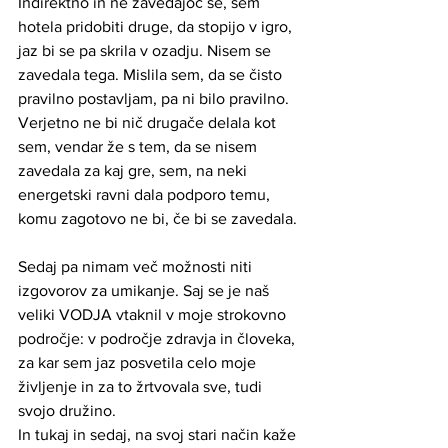
Indirektno in ne zavedajoč se, sem 
hotela pridobiti druge, da stopijo v igro, 
jaz bi se pa skrila v ozadju. Nisem se 
zavedala tega. Mislila sem, da se čisto 
pravilno postavljam, pa ni bilo pravilno. 
Verjetno ne bi nič drugače delala kot 
sem, vendar že s tem, da se nisem 
zavedala za kaj gre, sem, na neki 
energetski ravni dala podporo temu, 
komu zagotovo ne bi, če bi se zavedala.
Sedaj pa nimam več možnosti niti 
izgovorov za umikanje. Saj se je naš 
veliki VODJA vtaknil v moje strokovno 
področje: v področje zdravja in človeka, 
za kar sem jaz posvetila celo moje 
življenje in za to žrtvovala sve, tudi 
svojo družino. 
In tukaj in sedaj, na svoj stari način kaže 