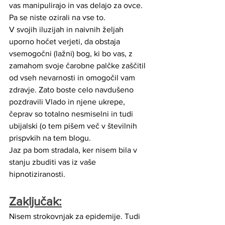
vas manipulirajo in vas delajo za ovce. 
Pa se niste ozirali na vse to.
V svojih iluzijah in naivnih željah 
uporno hočet verjeti, da obstaja 
vsemogočni (lažni) bog, ki bo vas, z 
zamahom svoje čarobne palčke zaščitil 
od vseh nevarnosti in omogočil vam 
zdravje. Zato boste celo navdušeno 
pozdravili Vlado in njene ukrepe, 
čeprav so totalno nesmiselni in tudi 
ubijalski (o tem pišem več v številnih 
prispvkih na tem blogu.
Jaz pa bom stradala, ker nisem bila v 
stanju zbuditi vas iz vaše 
hipnotiziranosti.  
Zaključak:
Nisem strokovnjak za epidemije. Tudi 