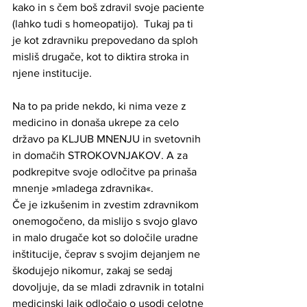
kako in s čem boš zdravil svoje paciente 
(lahko tudi s homeopatijo).  Tukaj pa ti 
je kot zdravniku prepovedano da sploh 
misliš drugače, kot to diktira stroka in 
njene institucije. 
Na to pa pride nekdo, ki nima veze z 
medicino in donaša ukrepe za celo 
državo pa KLJUB MNENJU in svetovnih 
in domačih STROKOVNJAKOV. A za 
podkrepitve svoje odločitve pa prinaša 
mnenje »mladega zdravnika«.
Če je izkušenim in zvestim zdravnikom 
onemogočeno, da mislijo s svojo glavo 
in malo drugače kot so določile uradne 
inštitucije, čeprav s svojim dejanjem ne 
škodujejo nikomur, zakaj se sedaj 
dovoljuje, da se mladi zdravnik in totalni 
medicinski laik odločajo o usodi celotne 