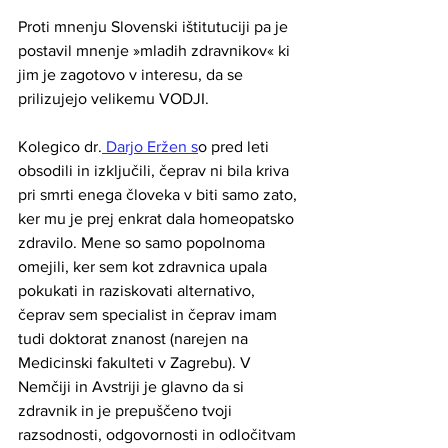
Proti mnenju Slovenski ištitutuciji pa je 
postavil mnenje »mladih zdravnikov« ki 
jim je zagotovo v interesu, da se 
prilizujejo velikemu VODJI.
Kolegico dr.
 Darjo Eržen s
o pred leti 
obsodili in izključili, čeprav ni bila kriva 
pri smrti enega človeka v biti samo zato, 
ker mu je prej enkrat dala homeopatsko 
zdravilo. Mene so samo popolnoma 
omejili, ker sem kot zdravnica upala 
pokukati in raziskovati alternativo, 
čeprav sem specialist in čeprav imam 
tudi doktorat znanost (narejen na 
Medicinski fakulteti v Zagrebu). V 
Nemčiji in Avstriji je glavno da si 
zdravnik in je prepuščeno tvoji 
razsodnosti, odgovornosti in odločitvam 