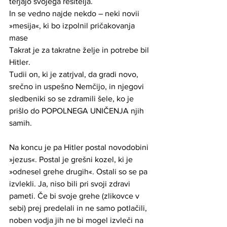
terjajo svojega rešitelja.
In se vedno najde nekdo – neki novii 
»mesija«, ki bo izpolnil pričakovanja 
mase
Takrat je za takratne želje in potrebe bil 
Hitler. 
Tudii on, ki je zatrjval, da gradi novo, 
srečno in uspešno Nemčijo, in njegovi 
sledbeniki so se zdramili šele, ko je 
prišlo do POPOLNEGA UNIČENJA njih 
samih.
Na koncu je pa Hitler postal novodobini 
»jezus«. Postal je grešni kozel, ki je 
»odnesel grehe drugih«. Ostali so se pa 
izvlekli. Ja, niso bili pri svoji zdravi 
pameti. Če bi svoje grehe (zlikovce v 
sebi) prej predelali in ne samo potlačili, 
noben vodja jih ne bi mogel izvleči na 