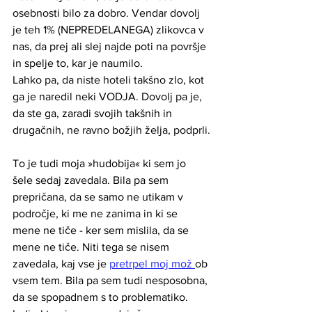
osebnosti bilo za dobro. Vendar dovolj 
je teh 1% (NEPREDELANEGA) zlikovca v 
nas, da prej ali slej najde poti na površje 
in spelje to, kar je naumilo.  
Lahko pa, da niste hoteli takšno zlo, kot 
ga je naredil neki VODJA. Dovolj pa je, 
da ste ga, zaradi svojih takšnih in 
drugačnih, ne ravno božjih želja, podprli.
To je tudi moja »hudobija« ki sem jo 
šele sedaj zavedala. Bila pa sem 
prepričana, da se samo ne utikam v 
področje, ki me ne zanima in ki se 
mene ne tiče - ker sem mislila, da se 
mene ne tiče. Niti tega se nisem 
zavedala, kaj vse je 
pretrpel moj mož 
ob 
vsem tem. Bila pa sem tudi nesposobna, 
da se spopadnem s to problematiko. 