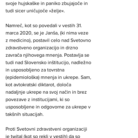
svoje hujskaške in paniko zbujajoče in 
tudi sicer uničujoče »želje«.
Namreč, kot so povedali v vestih 31. 
marca 2020, se je Janša, (ki nima veze 
z medicino), postavil celo nad Svetovno 
zdravstveno organizacijo in drzno 
zavrača njihovega mnenja. Postavlja se 
tudi nad Slovensko inštitucijo, nadležno 
in usposobljeno za tovrstna 
(epidemiološka) mnenja in ukrepe. Sam, 
kot avtokratski diktarot, določa 
nadaljnje ukrepe na svoj način in brez 
povezave z institucijami, ki so 
usposobljene in odgovorne za ukrepe v 
takšnih situacijah. 
Proti Svetovni zdravstveni organizaciji 
je twital (kot so rekli v vestih) da so 