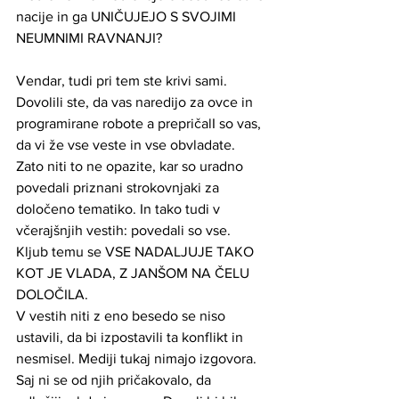
nacije in ga UNIČUJEJO S SVOJIMI 
NEUMNIMI RAVNANJI?
Vendar, tudi pri tem ste krivi sami. 
Dovolili ste, da vas naredijo za ovce in 
programirane robote a prepričalI so vas, 
da vi že vse veste in vse obvladate. 
Zato niti to ne opazite, kar so uradno 
povedali priznani strokovnjaki za 
določeno tematiko. In tako tudi v 
včerajšnjih vestih: povedali so vse. 
Kljub temu se VSE NADALJUJE TAKO 
KOT JE VLADA, Z JANŠOM NA ČELU 
DOLOČILA.
V vestih niti z eno besedo se niso 
ustavili, da bi izpostavili ta konflikt in 
nesmisel. Mediji tukaj nimajo izgovora. 
Saj ni se od njih pričakovalo, da 