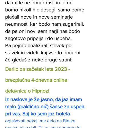
da mi le ne bomo rasli in le ne 
bomo nikoli nič dosegli samo bomo 
plačali nove in nove seminarje 
neumnosti ker bodo nam sugerirali, 
da pa oni novi seminarji nas bodo 
zagotovo pripeljali do uspeha. 
Pa pejmo analizirati stavek po 
stavek in videti, kaj vse to pomeni 
če gledaš z neke druge strani:
Darilo za začetek leta 2023 - 
brezplačna 4-dnevna online 
delavnica o Hipnozi
Iz naslova je že jasno, da jaz imam 
malo (praktično nič) šanse za uspeh 
pri vas. Saj ko sem jaz hotela 
oglaševati nekaj, me celo na Blejke 
novice niso dali. Ta pa ima podporo in 