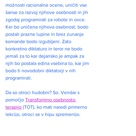
možnosti racionalne ocene, uničiti vse 
šanse za razvoj njihove osebnosti in jih 
zgodaj programirati za robote in ovce.
Ker bo uničena njihova osebnost, bodo 
postali prazne lupine in brez zunanje 
komande bodo izgubljeni. Zato 
konkretno diktaturo in teror ne bodo 
jemali za to kar dejansko je ampak za 
njih bo postala edina vsebina to, kar jim 
bodo ti novodobni diktatorji v nih 
programirali. 
Da so otroci hudobni? So. Vendar s 
pomočjo
Transformno osebnosto 
terapijo
(TOT), ko mati
naredi primerno 
lekcijo, otroci se v hipu spremenijo. 
Marsikdaj dobesedno čez noč 
postanejo sposobne in konsturitivne 