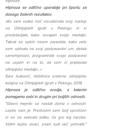
hipnoze.
Hipnoza se odlično uporablja pri športu za 
dosego želenih rezultatov.
»Ko sem vsako noč vizualizirala svoj nastop 
na Olimpijskih igrah v Pekingu in si 
predstavljala, kako osvajam svojo medaljo. 
Takrat se sploh nisem zavedala, kako zelo 
sem vplivala na svoj podzavestni um, delala 
samohipnozo, programirala svojo podzavest 
na uspeh in na to, da sem si priplavala 
olimpijsko medaljo...«
Sara Isakovič, dobitnica srebrne olimpijske 
kolajne na Olimpijskih igrah v Pekingu 2018
Hipnoza je odlično orodje, s katerim 
pomagamo sebi in drugim pri boljših odnosih.
"Glavni mejniki so nastali doma v odnosih. 
Lepše nam je. Predvsem sem bolj sproščen 
in se ne sekiram toliko, če gre kaj narobe. 
Vidim lepše stvari, znam tudi več pohvalit." 