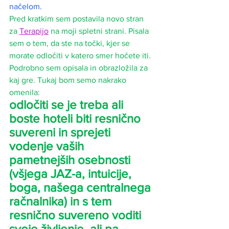
načelom.
Pred kratkim sem postavila novo stran 
za 
Terapijo
 na moji spletni strani. Pisala 
sem o tem, da ste na točki, kjer se 
morate odločiti v katero smer hočete iti. 
Podrobno sem opisala in obrazložila za 
kaj gre. Tukaj bom semo nakrako 
omenila: 
odločiti se je treba ali 
boste hoteli biti resnično 
suvereni in sprejeti 
vodenje vaših 
pametnejših osebnosti 
(všjega JAZ-a, intuicije, 
boga, našega centralnega 
račnalnika) in s tem 
resnično suvereno voditi 
svoje življenje, ali pa 