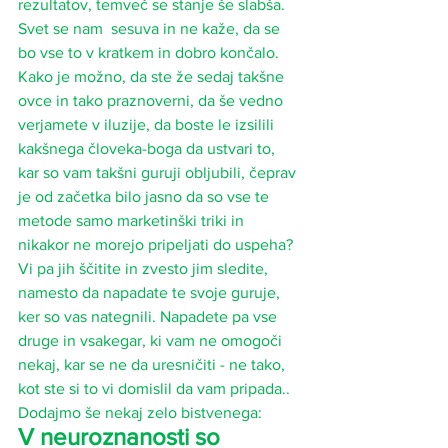
rezultatov, temveč se stanje še slabša. 
Svet se nam  sesuva in ne kaže, da se 
bo vse to v kratkem in dobro končalo. 
Kako je možno, da ste že sedaj takšne 
ovce in tako praznoverni, da še vedno 
verjamete v iluzije, da boste le izsilili 
kakšnega človeka-boga da ustvari to, 
kar so vam takšni guruji obljubili, čeprav 
je od začetka bilo jasno da so vse te 
metode samo marketinški triki in 
nikakor ne morejo pripeljati do uspeha? 
Vi pa jih ščitite in zvesto jim sledite, 
namesto da napadate te svoje guruje, 
ker so vas nategnili. Napadete pa vse 
druge in vsakegar, ki vam ne omogoči 
nekaj, kar se ne da uresničiti - ne tako, 
kot ste si to vi domislil da vam pripada.. 
Dodajmo še nekaj zelo bistvenega: 
V neuroznanosti so 