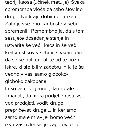
teoriji kaosa (učinek metulja). Svaka 
sprememba vleča za sabo številne 
druge. Na kraju dobimo hurikan.
Zato je vse eno kar boste v sebi 
spremenili. Pomembno je, da s tem 
sesujete dosedanje stanje in 
ustvarite še večji kaos in še več 
kratkih stikov v sebi in s vsem tem 
da se še bolj oddaljite od te božje 
iskre, ki ste bili v začetku in ki je še 
vedno v vas, samo globoko-
globoko zakopana. 
In so vam sugerirali, da morate 
zmagati, da mora podjetje rasti, vse 
več prodajati, voditi druge, 
prepričevati druge ... In ker smo 
samo male mravlje, bomo večni 
izvir zaslužka saj je zagotovljeno, 