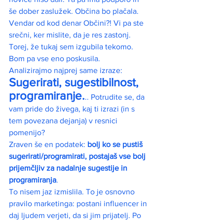
še dober zaslužek. Občina bo plačala. 
Vendar od kod denar Občini?! Vi pa ste 
srečni, ker mislite, da je res zastonj. 
Torej, že tukaj sem izgubila tekomo. 
Bom pa vse eno poskusila.
Analizirajmo najprej same izraze: 
Sugerirati, sugestibilnost, 
programiranje.
.. Potrudite se, da 
vam pride do živega, kaj ti izrazi (in s 
tem povezana dejanja) v resnici 
pomenijo?
Zraven še en podatek: 
bolj ko se pustiš 
sugerirati/programirati, postajaš vse bolj 
prijemčljiv za nadalnje sugestije in 
programiranja
.
To nisem jaz izmislila. To je osnovno 
pravilo marketinga: postani influencer in 
daj ljudem verjeti, da si jim prijatelj. Po 