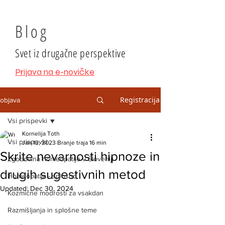
Blog
Svet iz drugačne perspektive
Prijava na e-novičke
Registracija
objava
Vsi prispevki
Kornelija Toth
Vsi prispevki
Jan 13, 2023
Branje traja 16 min
Skrite nevarnosti hipnoze in
Zgodovina homeopatije v Sloveniji
drugih sugestivnih metod
Homeopatija - splošno
Updated:
Dec 30, 2024
Kozmične modrosti za vsakdan
Razmišljanja in splošne teme