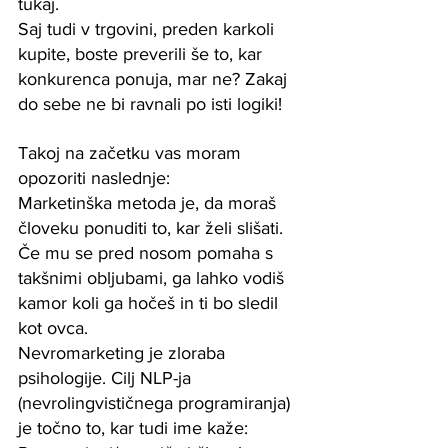
tukaj. 
Saj tudi v trgovini, preden karkoli 
kupite, boste preverili še to, kar 
konkurenca ponuja, mar ne? Zakaj 
do sebe ne bi ravnali po isti logiki!
Takoj na začetku vas moram 
opozoriti naslednje:
Marketinška metoda je, da moraš 
človeku ponuditi to, kar želi slišati. 
Če mu se pred nosom pomaha s 
takšnimi obljubami, ga lahko vodiš 
kamor koli ga hočeš in ti bo sledil 
kot ovca.
Nevromarketing je zloraba 
psihologije. Cilj NLP-ja 
(nevrolingvističnega programiranja) 
je točno to, kar tudi ime kaže: 