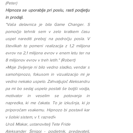
(Peter)
Hipnoza se uporablja pri poslu, rasti podjetju 
in prodaji.
"Vaša delavnica je bila Game Changer. S 
pomočjo tehnik sem v zelo kratkem času 
uspel narediti preboj na področju posla. V 
številkah to pomeni realizacija z 1,2 milijona 
evrov na 2,1 milijona evrov v enem letu ter na 
8 milijonov evrov v treh letih." (Robert)
»Moje življenje ni bilo vedno sladko, vendar s 
samohipnozo, fokusom in vizualizacijo mi je 
vedno nekako uspelo. Zahvaljujoč Aleksandru 
pa mi bo sedaj uspelo postati še boljši vodja, 
motivator in veselim se potovanja in 
napredka, ki me čakata. To je izkušnja, ki jo 
priporočam vsakemu. Hipnozo bi postavil kar 
v šolski sistem, v 1. razred!«
Uroš Mlakar, ustanovitelj Tete Fride
Aleksander Šinigoj - podjetnik, predavatelj, 