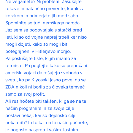
Ne verjamete? Ni problem. Zasukajte 
rokave in natančno preverite, korak za 
korakom in primerjate jih med sabo. 
Spominite se tudi nemškega naroda. 
Jaz sem se pogovarjala s starčki pred 
leti, ki so od vojne naprej trpeli ker niso 
mogli dojeti, kako so mogli biti 
potegnjneni v Hitlerjevo morijo.
Pa poslušajte tiste, ki jih imamo za 
teroriste. Pa poglejte kako so prepričani 
ameriški vojaki da rešujejo svobodo v 
svetu, ko pa Kiyosaki jasno pove, da se 
ZDA nikoli ni borila za človeka temveč 
samo za svoj profit.
Ali res hočete biti takšen, ki ga se na ta 
načiin programira in za svoje cilje 
postavi nekaj, kar so dejansko cilji 
nekaterih? In to kar na ta način počnete, 
je pogosto nasprotni vašim  lastnim 