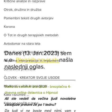
Kritične analize in razprave
Otrok, družina in družba
Pomembni teksti drugih avtorjev
Korona
O Tot in drugih terapjiskih metodah
Avtodomar na stara leta
Danes (13. Jan.2023) sem 
Kako drugačen pogled na probleme od
v e- 
Blejskih novicah 
našla 
Napačne interpretacije in implement
naslednji oglas.
Sonaravna prehrana
ČLOVEK - KREATOR SVOJE USODE
Modrosti v vicih in pravljicah
Darilo za začetek leta 2023 - brezplačna 4-
dnevna online delavnica o Hipnozi
Kako razumeti ...
Ali ste vedeli da večina ljudi novoletne 
Kako se soočiti z izzivi
zaobljube prelomi že po 1 tednu?
Da tudi vi ne boste med njimi, vam v 