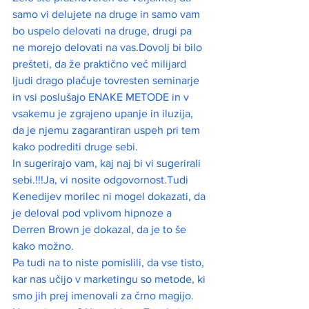
samo vi delujete na druge in samo vam 
bo uspelo delovati na druge, drugi pa 
ne morejo delovati na vas.Dovolj bi bilo 
prešteti, da že praktično več milijard 
ljudi drago plačuje tovresten seminarje 
in vsi poslušajo ENAKE METODE in v 
vsakemu je zgrajeno upanje in iluzija, 
da je njemu zagarantiran uspeh pri tem 
kako podrediti druge sebi.
In sugerirajo vam, kaj naj bi vi sugerirali 
sebi.!!!Ja, vi nosite odgovornost.Tudi 
Kenedijev morilec ni mogel dokazati, da 
je deloval pod vplivom hipnoze a 
Derren Brown je dokazal, da je to še 
kako možno.
Pa tudi na to niste pomislili, da vse tisto, 
kar nas učijo v marketingu so metode, ki 
smo jih prej imenovali za črno magijo. 