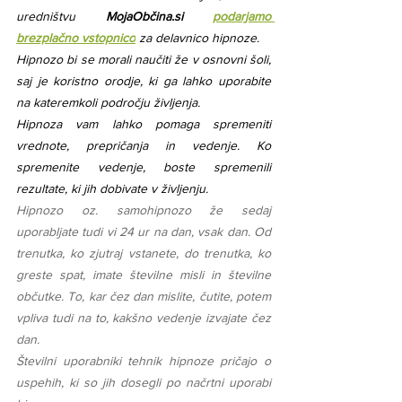
uredništvu
 MojaObčina.si 
podarjamo 
brezplačno vstopnico
 za delavnico hipnoze.
Hipnozo bi se morali naučiti že v osnovni šoli, 
saj je koristno orodje, ki ga lahko uporabite 
na kateremkoli področju življenja.
Hipnoza vam lahko pomaga spremeniti 
vrednote, prepričanja in vedenje. Ko 
spremenite vedenje, boste spremenili 
rezultate, ki jih dobivate v življenju.
Hipnozo oz. samohipnozo že sedaj 
uporabljate tudi vi 24 ur na dan, vsak dan. Od 
trenutka, ko zjutraj vstanete, do trenutka, ko 
greste spat, imate številne misli in številne 
občutke. To, kar čez dan mislite, čutite, potem 
vpliva tudi na to, kakšno vedenje izvajate čez 
dan.
Številni uporabniki tehnik hipnoze pričajo o 
uspehih, ki so jih dosegli po načrtni uporabi 