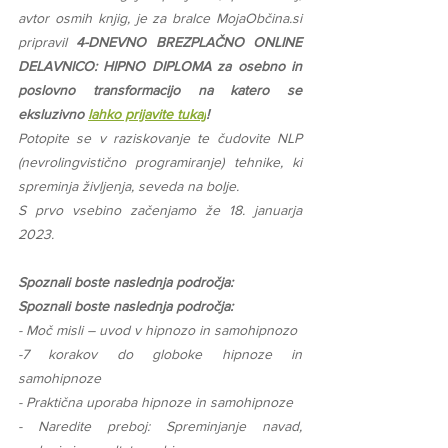
avtor osmih knjig, je za bralce MojaObčina.si 
pripravil 
4-DNEVNO BREZPLAČNO ONLINE 
DELAVNICO: HIPNO DIPLOMA za osebno in 
poslovno transformacijo na katero se 
eksluzivno 
lahko prijavite tukaj
!
Potopite se v raziskovanje te čudovite NLP 
(nevrolingvistično programiranje) tehnike, ki 
spreminja življenja, seveda na bolje.
S prvo vsebino začenjamo že 18. januarja 
2023.
Spoznali boste naslednja področja:
Spoznali boste naslednja področja:
- Moč misli – uvod v hipnozo in samohipnozo
-7 korakov do globoke hipnoze in 
samohipnoze
- Praktična uporaba hipnoze in samohipnoze
- Naredite preboj: Spreminjanje navad, 