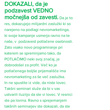
DOKAZALI, da je 
podzavest VEDNO 
močnejša od zavesti.
 Da je to 
res, dokazujejo milijardni zaslužki ki so 
narejeno na podlagi nevromarketinga, 
ki svoje kampanje usmerja ravno na te 
naše, v  podzavest potlačene osebnosti. 
Zato vsako novo programiranje pri 
katerem se spreminjamo tako, da 
POTLAČIMO neki svoj značaj, je 
dobrodošel za profit. Več ko je 
potlačenega boljše prijemališče ima 
nevromarketing za še več zaslužka.
In ne spustite iz vide, da niste lovec. 
Takšni seminari služe da bi v vas 
ustvarili iluziijo da ste vi lovec. V resnici 
ste pa lovina. Ravno s sprejemanjem 
takšnih seminarjev ste dokazali, da ste 