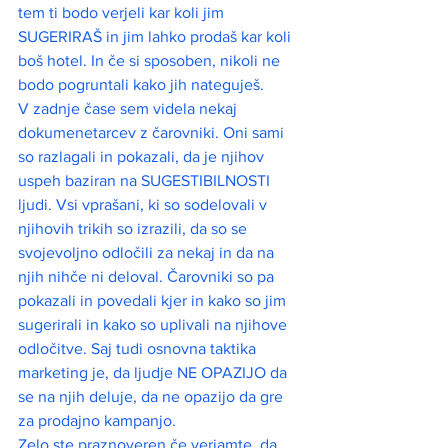
tem ti bodo verjeli kar koli jim 
SUGERIRAŠ in jim lahko prodaš kar koli 
boš hotel. In če si sposoben, nikoli ne 
bodo pogruntali kako jih nateguješ. 
V zadnje čase sem videla nekaj 
dokumenetarcev z čarovniki. Oni sami 
so razlagali in pokazali, da je njihov 
uspeh baziran na SUGESTIBILNOSTI 
ljudi. Vsi vprašani, ki so sodelovali v 
njihovih trikih so izrazili, da so se 
svojevoljno odločili za nekaj in da na 
njih nihče ni deloval. Čarovniki so pa 
pokazali in povedali kjer in kako so jim 
sugerirali in kako so uplivali na njihove 
odločitve. Saj tudi osnovna taktika 
marketing je, da ljudje NE OPAZIJO da 
se na njih deluje, da ne opazijo da gre 
za prodajno kampanjo.
Zelo ste praznoveren če verjamte, da 