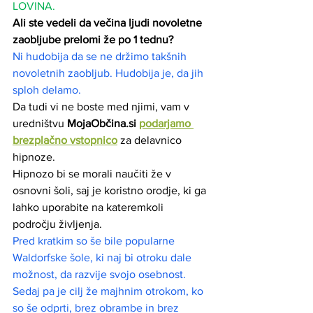
LOVINA. 
Ali ste vedeli da večina ljudi novoletne 
zaobljube prelomi že po 1 tednu?
Ni hudobija da se ne držimo takšnih 
novoletnih zaobljub. Hudobija je, da jih 
sploh delamo. 
Da tudi vi ne boste med njimi, vam v 
uredništvu
 MojaObčina.si 
podarjamo 
brezplačno vstopnico
 za delavnico 
hipnoze.
Hipnozo bi se morali naučiti že v 
osnovni šoli, saj je koristno orodje, ki ga 
lahko uporabite na kateremkoli 
področju življenja.
Pred kratkim so še bile popularne 
Waldorfske šole, ki naj bi otroku dale 
možnost, da razvije svojo osebnost. 
Sedaj pa je cilj že majhnim otrokom, ko 
so še odprti, brez obrambe in brez 