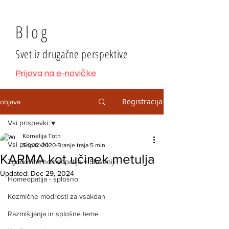
Blog
Svet iz drugačne perspektive
Prijava na e-novičke
Registracija
objava
Vsi prispevki
Kornelija Toth
Vsi prispevki
Sep 6, 2020
Branje traja 5 min
KARMA kot učinek metulja
Zgodovina homeopatije v Sloveniji
Updated:
Dec 29, 2024
Homeopatija - splošno
Kozmične modrosti za vsakdan
Razmišljanja in splošne teme