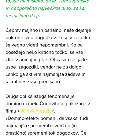
to, kar mi mislimo. da je. Tudi svetniško 
in neoporečno največkrat ni to, za kar 
mi mislimo da je. 
Čeprav majhno in banalno, naše dejanje 
pokrene sled dogodkov. Ti so v začetku 
še vedno videti nepomembni. Ko pa 
dosežejo neko kritično točko, se vse 
zlije v uničujoč plaz. Občasno se ga le 
uspe  zagozditi, vendar ne za dolgo. 
Lahko ga aktivira najmanjša zadeva in 
takrat nese vse pred sabo. 
Druga oblika istega fenomena je 
domino učinek. Čudovito je prikazana v 
filmu »
Učinek metulja
«.   
»Domino-efekt« pomeni, da vsaka, tudi 
najmanjša sprememba verižno (in 
drastično) spremeni tok dogodkov. Če 