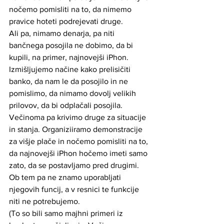
nočemo pomisliti na to, da nimemo 
pravice hoteti podrejevati druge.
Ali pa, nimamo denarja, pa niti 
bančnega posojila ne dobimo, da bi 
kupili, na primer, najnovejši iPhon. 
Izmišljujemo načine kako prelisičiti 
banko, da nam le da posojilo in ne 
pomislimo, da nimamo dovolj velikih 
prilovov, da bi odplačali posojila.
Večinoma pa krivimo druge za situacije 
in stanja. Organiziiramo demonstracije 
za višje plače in nočemo pomisliti na to, 
da najnovejši iPhon hočemo imeti samo 
zato, da se postavljamo pred drugimi. 
Ob tem pa ne znamo uporabljati 
njegovih funcij, a v resnici te funkcije 
niti ne potrebujemo.  
(To so bili samo majhni primeri iz 