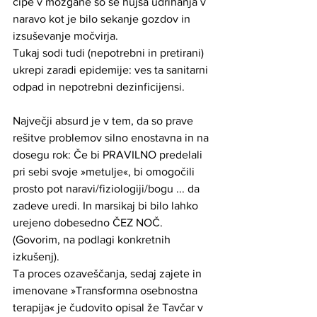
čipe v možgane so še hujša udrihanja v 
naravo kot je bilo sekanje gozdov in 
izsuševanje močvirja.
Tukaj sodi tudi (nepotrebni in pretirani) 
ukrepi zaradi epidemije: ves ta sanitarni 
odpad in nepotrebni dezinficijensi. 
Največji absurd je v tem, da so prave 
rešitve problemov silno enostavna in na 
dosegu rok: Če bi PRAVILNO predelali 
pri sebi svoje »metulje«, bi omogočili 
prosto pot naravi/fiziologiji/bogu ... da 
zadeve uredi. In marsikaj bi bilo lahko 
urejeno dobesedno ČEZ NOČ. 
(Govorim, na podlagi konkretnih 
izkušenj).
Ta proces ozaveščanja, sedaj zajete in 
imenovane »Transformna osebnostna 
terapija« je čudovito opisal že Tavčar v 