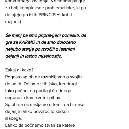
konkretnega življenja. Večinoma pa gre 
za bolj kompleksne problematiake, ki pa 
delujejo po istih PRINCIPIH, kot ti 
majhni.)
Še manj pa smo pripravljeni pomisliti, da 
gre za KARMO in da smo določeno 
neljubo stanje povzročili z lastnimi 
dejanji in lastno miselnostjo.
Zakaj ni kako?
Pogosto sploh ne razmišljamo o svojih 
dejanjih. Delamo stihijsko, ker drugi 
tako počno, na podlagi črednega 
nagona in kam »veter piha«.  
Sploh na razmišljamo o tem,  da bi naše 
dejanje lahko povzročilo karkoli 
slabega. 
Lahko da počnemo stvari za katere 