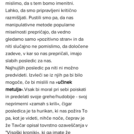
mislimo, da s tem bomo imenitni. 
Lahko, da smo pripravljeni kritično 
razmišljati. Pustili smo pa, da nas 
manipulativne metode popularne 
miselnosti prepričajo, da vedno 
gledamo samo »pozitivno stran« in da 
niti slučajno ne pomislimo, da določene 
zadeve, v kar so nas prepričali, imajo 
slabih posledic za nas.
Najhujših posledic pa niti ni možno 
predvideti. Izvleči se iz njih pa bi bilo 
mogoče, če bi mislili na »
učinek 
metulja
«.Vsak bi moral pri sebi poiskati 
in predelati svoje grehe/hudobije - svoj 
neprimerni »zamah s krili«, čigar 
posledica je ta hurikan, ki nas požira To 
pa, kot je videti, nihče noče, čeprav je 
že Tavčar opisal tovrstno ozaveščanja v 
"Visoški kroniki«, ki ga imate že 