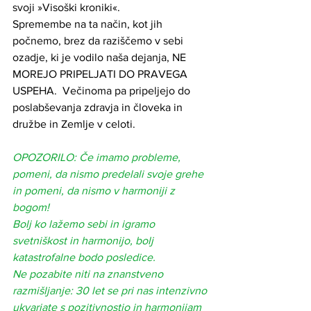
svoji »Visoški kroniki«.  
Spremembe na ta način, kot jih 
počnemo, brez da raziščemo v sebi 
ozadje, ki je vodilo naša dejanja, NE 
MOREJO PRIPELJATI DO PRAVEGA 
USPEHA.  Večinoma pa pripeljejo do 
poslabševanja zdravja in človeka in 
družbe in Zemlje v celoti.  
OPOZORILO: Če imamo probleme, 
pomeni, da nismo predelali svoje grehe 
in pomeni, da nismo v harmoniji z 
bogom!
Bolj ko lažemo sebi in igramo 
svetniškost in harmonijo, bolj 
katastrofalne bodo posledice.
Ne pozabite niti na znanstveno 
razmišljanje: 30 let se pri nas intenzivno 
ukvarjate s pozitivnostjo in harmonijam 