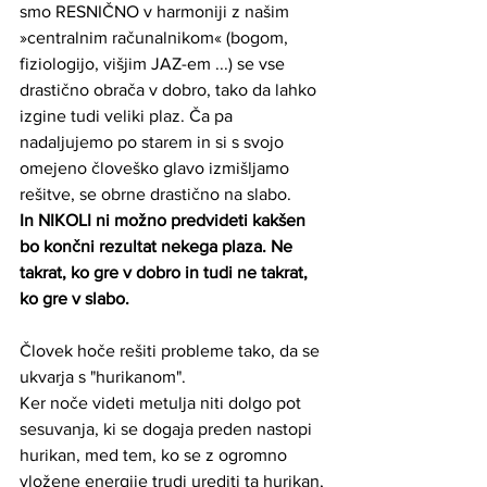
smo RESNIČNO v harmoniji z našim 
»centralnim računalnikom« (bogom, 
fiziologijo, višjim JAZ-em ...) se vse 
drastično obrača v dobro, tako da lahko 
izgine tudi veliki plaz. Ča pa 
nadaljujemo po starem in si s svojo 
omejeno človeško glavo izmišljamo 
rešitve, se obrne drastično na slabo.
In NIKOLI ni možno predvideti kakšen 
bo končni rezultat nekega plaza. Ne 
takrat, ko gre v dobro in tudi ne takrat, 
ko gre v slabo.
Človek hoče rešiti probleme tako, da se 
ukvarja s "hurikanom".
Ker noče videti metulja niti dolgo pot 
sesuvanja, ki se dogaja preden nastopi 
hurikan, med tem, ko se z ogromno 
vložene energije trudi urediti ta hurikan, 