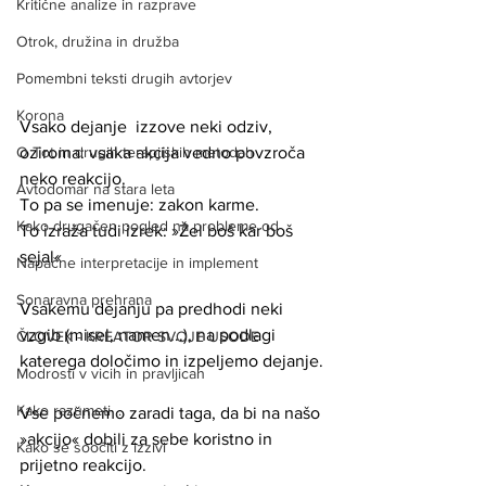
Kritične analize in razprave
Otrok, družina in družba
Pomembni teksti drugih avtorjev
Korona
Vsako dejanje  izzove neki odziv, 
O Tot in drugih terapjiskih metodah
oziroma: vsaka akcija vedno povzroča 
neko reakcijo.
Avtodomar na stara leta
To pa se imenuje: zakon karme.
Kako drugačen pogled na probleme od
To izraža tudi izrek: »Žel boš kar boš 
sejal« 
Napačne interpretacije in implement
Sonaravna prehrana
Vsakemu dejanju pa predhodi neki 
vzgib (misel, namen...), na podlagi 
ČLOVEK - KREATOR SVOJE USODE
katerega določimo in izpeljemo dejanje.
Modrosti v vicih in pravljicah
Kako razumeti ...
Vse počnemo zaradi taga, da bi na našo 
»akcijo« dobili za sebe koristno in 
Kako se soočiti z izzivi
prijetno reakcijo. 