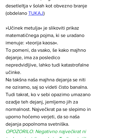
desetleltja v šolah kot obvezno branje 
(obdelano 
TUKAJ
)
»Učinek metulja« je slikoviti prikaz 
matematičnega pojma, ki se uradano 
imenuje: »teorija kaosa«. 
To pomeni, da vsako, še kako majhno 
dejanje, ima za posledico 
nepredvidljive, lahko tudi katastrofalne 
učinke. 
Na takšna naša majhna dejanja se niti 
ne oziramo, saj so videti čisto banalna. 
Tudi takrat, ko v sebi opazimo umazano 
ozadje teh dejanj, jemljemo jih za 
normalnost. Največkrat pa se slepimo in 
uporno hočemo verjeti, da so naša 
dejanja popolnoma svetniška. 
OPOZORILO: Negativno največkrat ni 