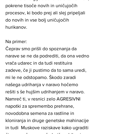
pokrene tisoče novih in uničujočih 
procesov, ki bodo prej ali slej pripeljali 
do novih in vse bolj uničujočih 
hurikanov. 
Na primer:
Čeprav smo prišli do spoznanja da 
narave se ne da podrediti, da ona vedno 
vrača udarec in da tudi restituira 
zadeve, če ji pustimo da to sama uredi, 
mi le ne odstopamo. Škodo zaradi 
našega udrihanja v naravo hočemo 
rešiti s še hujšim udrihanjem v naravo.  
Namreč ti, v resnici zelo AGRESIVNI 
napotki za spremembo prehrane, 
novodobna semena za rastline in 
kloniranja in druge genetske mahinacije 
in tudi  Muskove raziskave kako ugraditi 