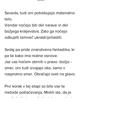
Seveda, tudi oni potrebujejo materialno 
telo.
Vendar nočejo biti del narave in del 
božjega kraljevstva. Zato ga nočejo 
odkupiti temveč ukrasti/prilastiti.
Sedaj pa pride znanstvena fantastika, ki 
pa še kako ima realne osnove.
Jaz vas hočem obrniti v pravo -božjo - 
smer, oni tudi izvajajo isto, samo v 
nasprotno smer. Obračajo svet na glavo.
Prvi korak v tej etapi so bile vse te 
metode potlačevanja. Mislili ste, da je 
vse ljubeče in v vašo korist, pa spajanje 
s sabo, pa spajanje z univerzumom.—
vendar, (o tem sem že pisala), v resnici 