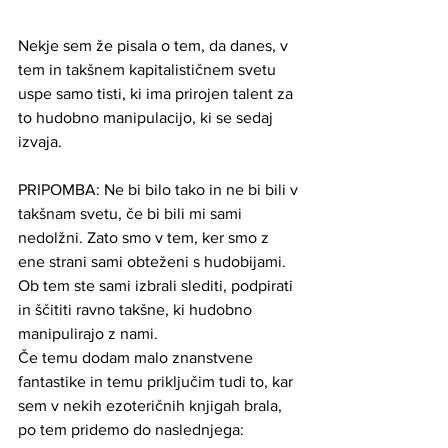
Nekje sem že pisala o tem, da danes, v 
tem in takšnem kapitalističnem svetu 
uspe samo tisti, ki ima prirojen talent za 
to hudobno manipulacijo, ki se sedaj 
izvaja.
PRIPOMBA: Ne bi bilo tako in ne bi bili v 
takšnam svetu, če bi bili mi sami 
nedolžni. Zato smo v tem, ker smo z 
ene strani sami obteženi s hudobijami. 
Ob tem ste sami izbrali slediti, podpirati 
in ščititi ravno takšne, ki hudobno 
manipulirajo z nami. 
Če temu dodam malo znanstvene 
fantastike in temu priključim tudi to, kar 
sem v nekih ezoteričnih knjigah brala, 
po tem pridemo do naslednjega: