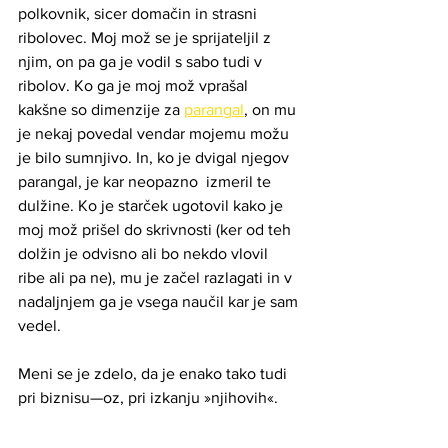
polkovnik, sicer domačin in strasni 
ribolovec. Moj mož se je sprijateljil z 
njim, on pa ga je vodil s sabo tudi v 
ribolov. Ko ga je moj mož vprašal 
kakšne so dimenzije za 
parangal
, on mu 
je nekaj povedal vendar mojemu možu 
je bilo sumnjivo. In, ko je dvigal njegov 
parangal, je kar neopazno  izmeril te 
dulžine. Ko je starček ugotovil kako je 
moj mož prišel do skrivnosti (ker od teh 
dolžin je odvisno ali bo nekdo vlovil 
ribe ali pa ne), mu je začel razlagati in v 
nadaljnjem ga je vsega naučil kar je sam 
vedel.
Meni se je zdelo, da je enako tako tudi 
pri biznisu—oz, pri izkanju »njihovih«.