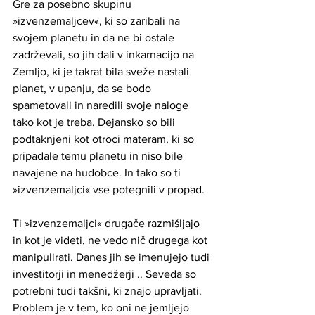
Gre za posebno skupinu 
»izvenzemaljcev«, ki so zaribali na 
svojem planetu in da ne bi ostale 
zadrževali, so jih dali v inkarnacijo na 
Zemljo, ki je takrat bila sveže nastali 
planet, v upanju, da se bodo 
spametovali in naredili svoje naloge 
tako kot je treba. Dejansko so bili 
podtaknjeni kot otroci materam, ki so 
pripadale temu planetu in niso bile 
navajene na hudobce. In tako so ti 
»izvenzemaljci« vse potegnili v propad.
Ti »izvenzemaljci« drugače razmišljajo 
in kot je videti, ne vedo nič drugega kot 
manipulirati. Danes jih se imenujejo tudi 
investitorji in menedžerji .. Seveda so 
potrebni tudi takšni, ki znajo upravljati. 
Problem je v tem, ko oni ne jemljejo 