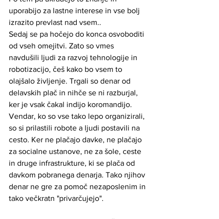
uporabijo za lastne interese in vse bolj 
izrazito prevlast nad vsem..
Sedaj se pa hočejo do konca osvoboditi 
od vseh omejitvi. Zato so vmes 
navdušili ljudi za razvoj tehnologije in 
robotizacijo, češ kako bo vsem to 
olajšalo življenje. Trgali so denar od 
delavskih plač in nihče se ni razburjal, 
ker je vsak čakal indijo koromandijo. 
Vendar, ko so vse tako lepo organizirali, 
so si prilastili robote a ljudi postavili na 
cesto. Ker ne plačajo davke, ne plačajo 
za socialne ustanove, ne za šole, ceste 
in druge infrastrukture, ki se plača od 
davkom pobranega denarja. Tako njihov 
denar ne gre za pomoč nezaposlenim in 
tako večkratn "privarčujejo". 