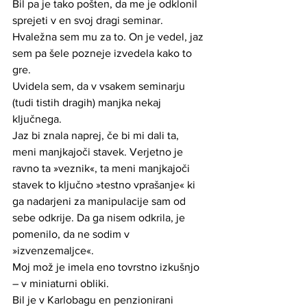
Bil pa je tako pošten, da me je odklonil 
sprejeti v en svoj dragi seminar. 
Hvaležna sem mu za to. On je vedel, jaz 
sem pa šele pozneje izvedela kako to 
gre.
Uvidela sem, da v vsakem seminarju 
(tudi tistih dragih) manjka nekaj 
ključnega. 
Jaz bi znala naprej, če bi mi dali ta, 
meni manjkajoči stavek. Verjetno je 
ravno ta »veznik«, ta meni manjkajoči 
stavek to ključno »testno vprašanje« ki 
ga nadarjeni za manipulacije sam od 
sebe odkrije. Da ga nisem odkrila, je 
pomenilo, da ne sodim v 
»izvenzemaljce«. 
Moj mož je imela eno tovrstno izkušnjo 
– v miniaturni obliki.
Bil je v Karlobagu en penzionirani 