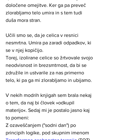
določene omejitve. Ker ga pa preveč 
zlorabljamo telo umira in s tem tudi 
duša mora stran.
Učili smo se, da je celica v resnici 
nesmrtna. Umira pa zaradi odpadkov, ki 
se v njej kopičijo.
Torej, izolirane celice so žrtvovale svojo 
neodvisnost in brezsmtrnost, da bi se 
združile in ustvarile za nas primerno 
telo, ki pa ga mi zlorabljamo in ubijamo.
V nekih modrih knjigah sem brala nekaj 
o tem, da naj bi človek »odkupil 
materijo«. Sedaj mi je postalo jasno kaj 
to pomeni: 
Z ozaveščanjem ("sodni dan") po 
principih logike, pod skupnim imenom 