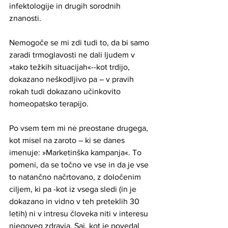
infektologije in drugih sorodnih 
znanosti.
Nemogoče se mi zdi tudi to, da bi samo 
zaradi trmoglavosti ne dali ljudem v 
»tako težkih situacijah«--kot trdijo, 
dokazano neškodljivo pa – v pravih 
rokah tudi dokazano učinkovito 
homeopatsko terapijo.
Po vsem tem mi ne preostane drugega, 
kot misel na zaroto – ki se danes 
imenuje: »Marketinška kampanja«. To 
pomeni, da se točno ve vse in da je vse 
to natančno načrtovano, z določenim 
ciljem, ki pa -kot iz vsega sledi (in je 
dokazano in vidno v teh preteklih 30 
letih) ni v intresu človeka niti v interesu 
njegoveg zdravja. Saj, kot je povedal 