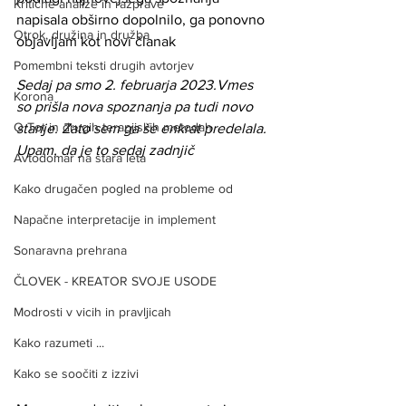
Kritične analize in razprave
napisala obširno dopolnilo, ga ponovno 
Otrok, družina in družba
objavljam kot novi članak
Pomembni teksti drugih avtorjev
Sedaj pa smo 2. februarja 2023.Vmes 
Korona
so prišla nova spoznanja pa tudi novo 
O Tot in drugih terapjiskih metodah
stanje. Zato sem ga še enkrat predelala. 
Upam, da je to sedaj zadnjič
Avtodomar na stara leta
Kako drugačen pogled na probleme od
Napačne interpretacije in implement
Sonaravna prehrana
ČLOVEK - KREATOR SVOJE USODE
Modrosti v vicih in pravljicah
Kako razumeti ...
Kako se soočiti z izzivi