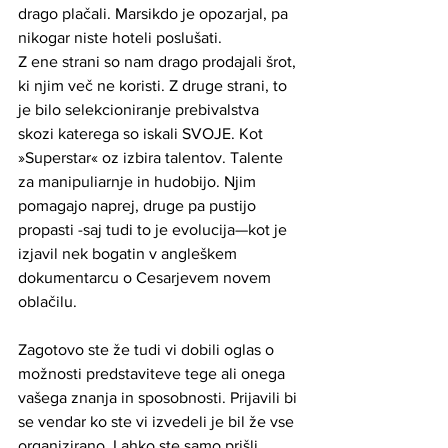
drago plačali. Marsikdo je opozarjal, pa 
nikogar niste hoteli poslušati. 
Z ene strani so nam drago prodajali šrot, 
ki njim več ne koristi. Z druge strani, to 
je bilo selekcioniranje prebivalstva 
skozi katerega so iskali SVOJE. Kot 
»Superstar« oz izbira talentov. Talente 
za manipuliarnje in hudobijo. Njim 
pomagajo naprej, druge pa pustijo 
propasti -saj tudi to je evolucija—kot je 
izjavil nek bogatin v angleškem 
dokumentarcu o Cesarjevem novem 
oblačilu. 
Zagotovo ste že tudi vi dobili oglas o 
možnosti predstaviteve tege ali onega 
vašega znanja in sposobnosti. Prijavili bi 
se vendar ko ste vi izvedeli je bil že vse 
organizirano. Lahko ste samo prišli 