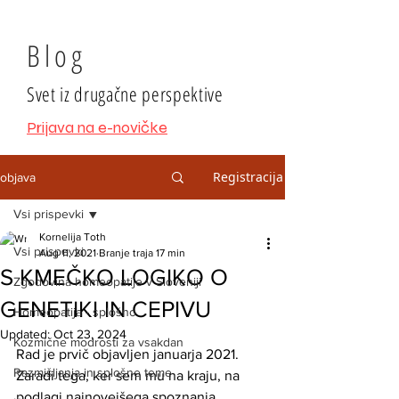
Blog
Svet iz drugačne perspektive
Prijava na e-novičke
Registracija
objava
Vsi prispevki
Kornelija Toth
Vsi prispevki
Aug 11, 2021
Branje traja 17 min
S KMEČKO LOGIKO O
Zgodovina homeopatije v Sloveniji
GENETIKI IN CEPIVU
Homeopatija - splošno
Updated:
Oct 23, 2024
Kozmične modrosti za vsakdan
Rad je prvič objavljen januarja 2021.
Razmišljanja in splošne teme
Zaradi tega, ker sem mu na kraju, na 
podlagi najnovejšega spoznanja 