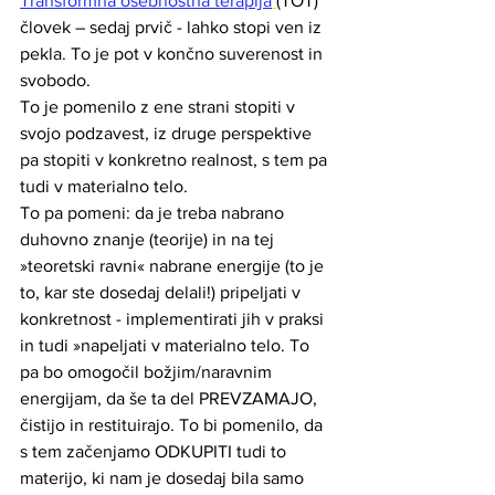
Transformna osebnostna terapija
(TOT) 
človek – sedaj prvič - lahko stopi ven iz 
pekla. To je pot v končno suverenost in 
svobodo. 
To je pomenilo z ene strani stopiti v 
svojo podzavest, iz druge perspektive 
pa stopiti v konkretno realnost, s tem pa 
tudi v materialno telo. 
To pa pomeni: da je treba nabrano 
duhovno znanje (teorije) in na tej 
»teoretski ravni« nabrane energije (to je 
to, kar ste dosedaj delali!) pripeljati v 
konkretnost - implementirati jih v praksi 
in tudi »napeljati v materialno telo. To 
pa bo omogočil božjim/naravnim 
energijam, da še ta del PREVZAMAJO, 
čistijo in restituirajo. To bi pomenilo, da 
s tem začenjamo ODKUPITI tudi to 
materijo, ki nam je dosedaj bila samo 