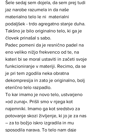
Šele sedaj sem dojela, da sem prej tudi 
jaz narobe razumela in da naše 
materialno telo le ni  materialni 
podaljšek - trdo agregatno stanje duha. 
Takšno je bilo originalno telo, ki ga je 
človek prinašal s sabo. 
Padec pomeni da je resnično padel na 
eno veliko nižjo frekvenco od te, na 
kateri bi se moral ustaviti in začeti svoje 
funkcioniranje v materiji. Recimo, da se 
je pri tem zgodila neka obratna 
dekompresija in zato je originalno, bolj 
eterično telo razpadlo. 
To kar imamo je novo telo, ustvarjeno 
»od zunaj«. Prišli smo v njega kot 
najemniki. Imamo ga kot sredstvo za 
potovanje skozi življenje, ki jo je za nas 
– za to božjo iskro izgradila in mu 
sposodila narava. To telo nam daje 