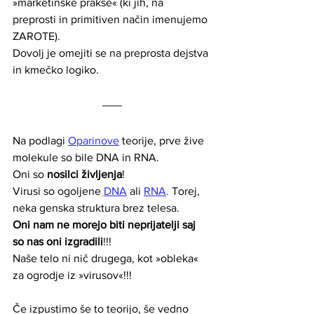
»marketinške prakse« (ki jih, na 
preprosti in primitiven način imenujemo 
ZAROTE). 
Dovolj je omejiti se na preprosta dejstva 
in kmečko logiko. 
Na podlagi 
Oparinove
 teorije, prve žive 
molekule so bile DNA in RNA.
Oni so 
nosilci življenja
!
Virusi so ogoljene
DNA
ali 
RNA
. 
Torej, 
neka genska struktura brez telesa.
Oni nam ne morejo biti neprijatelji saj 
so nas oni izgradili
!!!
Naše telo ni nič drugega, kot »obleka« 
za ogrodje iz »virusov«!!!
Če izpustimo še to teorijo, še vedno 