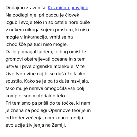
Dodajmo zraven še 
Kozmično pravljico
.
Na podlagi nje, pri padcu je človek 
izgubil svoje telo in so ostale nore duše 
v nekem nikogaršnjem prostoru, ki niso 
mogle v inkarnacijo, vrniti se na 
izhodišče pa tudi niso mogle.
Da bi pomagal ljudem, je bog omislil z 
gromovi obstreljevati oceane in s tem 
ustvaril prve organske molekule. V te 
žive tvorevine naj bi se duša že lahko 
spustila. Kako se je pa ta duša razvijala, 
tako mu je narava omogočila vse bolj 
kompleksno materialno telo.
Pri tem smo pa prišli do te točke, ki nam 
je znana na podlagi Oparinove teorije in 
od koder zečenja, nam znana teorija 
evolucije življenja na Zemlji.