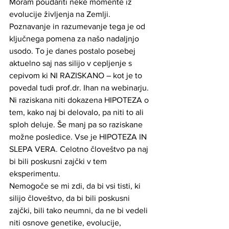
Moram poudariti neke momente iz 
evolucije življenja na Zemlji. 
Poznavanje in razumevanje tega je od 
ključnega pomena za našo nadaljnjo 
usodo. To je danes postalo posebej 
aktuelno saj nas silijo v cepljenje s 
cepivom ki NI RAZISKANO – kot je to 
povedal tudi prof.dr. Ihan na webinarju. 
Ni raziskana niti dokazena HIPOTEZA o 
tem, kako naj bi delovalo, pa niti to ali 
sploh deluje. Še manj pa so raziskane 
možne posledice. Vse je HIPOTEZA IN 
SLEPA VERA. Celotno človeštvo pa naj 
bi bili poskusni zajčki v tem 
eksperimentu.
Nemogoče se mi zdi, da bi vsi tisti, ki 
silijo človeštvo, da bi bili poskusni 
zajčki, bili tako neumni, da ne bi vedeli 
niti osnove genetike, evolucije, 