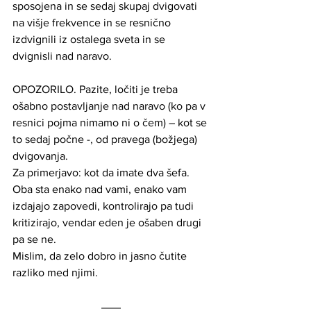
sposojena in se sedaj skupaj dvigovati 
na višje frekvence in se resnično 
izdvignili iz ostalega sveta in se 
dvignisli nad naravo.
OPOZORILO. Pazite, ločiti je treba 
ošabno postavljanje nad naravo (ko pa v 
resnici pojma nimamo ni o čem) – kot se 
to sedaj počne -, od pravega (božjega) 
dvigovanja. 
Za primerjavo: kot da imate dva šefa. 
Oba sta enako nad vami, enako vam 
izdajajo zapovedi, kontrolirajo pa tudi 
kritizirajo, vendar eden je ošaben drugi 
pa se ne.  
Mislim, da zelo dobro in jasno čutite 
razliko med njimi.  