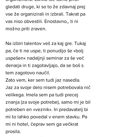
gledati druge, ki so to že zdavnaj prej 
vse že organizirali in izbrali. Takrat pa 
vas niso obvestili. Enostavno,, ti ni 
možno priti zraven.
Na izbiri talentov veš za kaj gre. Tukaj 
pa, če ti ne uspe, ti ponudijo še »bolj 
uspešen« nadaljnji seminar za še več 
denarja in ti zagotavljajo, da se boš s 
tem zagotovo naučil. 
Zato vem, ker sem tudi jaz nasedla. 
Jaz za svoje delo nisem potrebovala nič 
velikega. Imela sem pa tudi precej 
znanja (za svoje potrebe), samo mi je bil 
potreben en »veznik«. In predavatelj bi 
mi to lahko povedal v enem stavku. Pa 
mi ni hotel, čeprav sem ga večkrat 
prosila. 