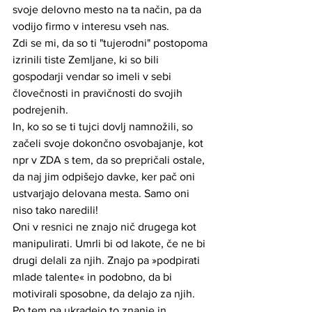
svoje delovno mesto na ta način, pa da 
vodijo firmo v interesu vseh nas. 
Zdi se mi, da so ti "tujerodni" postopoma 
izrinili tiste Zemljane, ki so bili 
gospodarji vendar so imeli v sebi 
človečnosti in pravičnosti do svojih 
podrejenih.
In, ko so se ti tujci dovlj namnožili, so 
začeli svoje dokončno osvobajanje, kot 
npr v ZDA s tem, da so prepričali ostale, 
da naj jim odpišejo davke, ker pač oni 
ustvarjajo delovana mesta. Samo oni 
niso tako naredili!
Oni v resnici ne znajo nič drugega kot 
manipulirati. Umrli bi od lakote, če ne bi 
drugi delali za njih. Znajo pa »podpirati 
mlade talente« in podobno, da bi 
motivirali sposobne, da delajo za njih. 
Po tem pa ukradejo to znanje in 