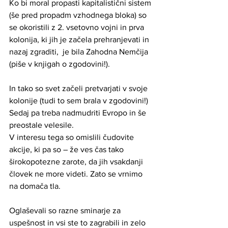
Ko bi moral propasti kapitalistični sistem 
(še pred propadm vzhodnega bloka) so 
se okoristili z 2. vsetovno vojni in prva 
kolonija, ki jih je začela prehranjevati in 
nazaj zgraditi,  je bila Zahodna Nemčija 
(piše v knjigah o zgodovini!).
In tako so svet začeli pretvarjati v svoje 
kolonije (tudi to sem brala v zgodovini!)
Sedaj pa treba nadmudriti Evropo in še 
preostale velesile.
V interesu tega so omislili čudovite 
akcije, ki pa so – že ves čas tako 
širokopotezne zarote, da jih vsakdanji 
človek ne more videti. Zato se vrnimo 
na domača tla.
Oglaševali so razne sminarje za 
uspešnost in vsi ste to zagrabili in zelo 