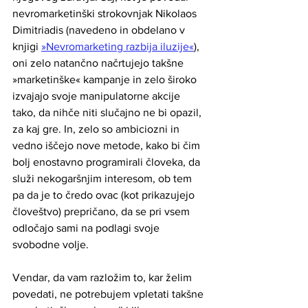
nevromarketinški strokovnjak Nikolaos 
Dimitriadis (navedeno in obdelano v 
knjigi 
»Nevromarketing razbija iluzije«
), 
oni zelo natančno načrtujejo takšne 
»marketinške« kampanje in zelo široko 
izvajajo svoje manipulatorne akcije 
tako, da nihče niti slučajno ne bi opazil, 
za kaj gre. In, zelo so ambiciozni in 
vedno iščejo nove metode, kako bi čim 
bolj enostavno programirali človeka, da 
služi nekogaršnjim interesom, ob tem 
pa da je to čredo ovac (kot prikazujejo 
človeštvo) prepričano, da se pri vsem 
odločajo sami na podlagi svoje 
svobodne volje. 
Vendar, da vam razložim to, kar želim 
povedati, ne potrebujem vpletati takšne 