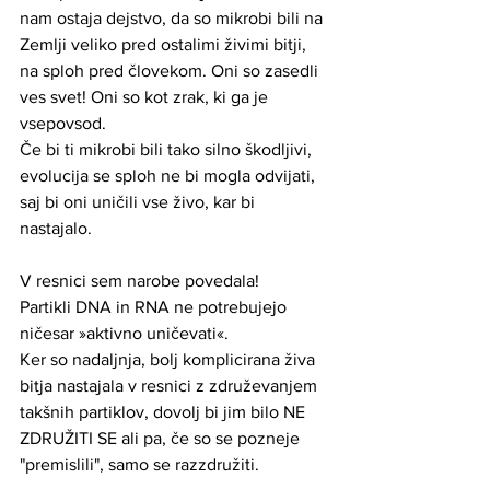
nam ostaja dejstvo, da so mikrobi bili na 
Zemlji veliko pred ostalimi živimi bitji, 
na sploh pred človekom. Oni so zasedli 
ves svet! Oni so kot zrak, ki ga je 
vsepovsod.
Če bi ti mikrobi bili tako silno škodljivi, 
evolucija se sploh ne bi mogla odvijati, 
saj bi oni uničili vse živo, kar bi 
nastajalo. 
V resnici sem narobe povedala! 
Partikli DNA in RNA ne potrebujejo 
ničesar »aktivno uničevati«. 
Ker so nadaljnja, bolj komplicirana živa 
bitja nastajala v resnici z združevanjem 
takšnih partiklov, dovolj bi jim bilo NE 
ZDRUŽITI SE ali pa, če so se pozneje 
"premislili", samo se razzdružiti.