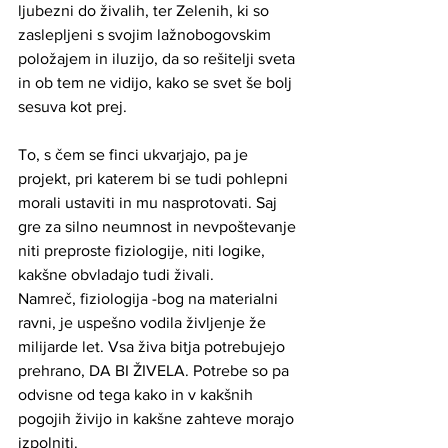
ljubezni do živalih, ter Zelenih, ki so 
zaslepljeni s svojim lažnobogovskim 
položajem in iluzijo, da so rešitelji sveta 
in ob tem ne vidijo, kako se svet še bolj 
sesuva kot prej. 
To, s čem se finci ukvarjajo, pa je 
projekt, pri katerem bi se tudi pohlepni 
morali ustaviti in mu nasprotovati. Saj 
gre za silno neumnost in nevpoštevanje 
niti preproste fiziologije, niti logike, 
kakšne obvladajo tudi živali. 
Namreč, fiziologija -bog na materialni 
ravni, je uspešno vodila življenje že 
milijarde let. Vsa živa bitja potrebujejo 
prehrano, DA BI ŽIVELA. Potrebe so pa 
odvisne od tega kako in v kakšnih 
pogojih živijo in kakšne zahteve morajo 
izpolniti. 