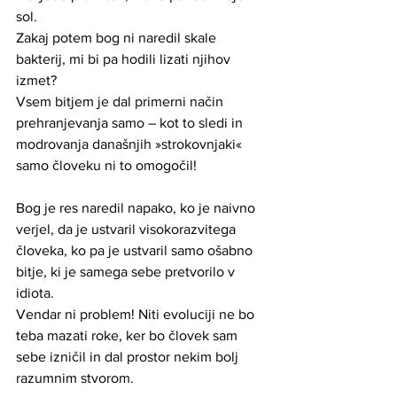
sol. 
Zakaj potem bog ni naredil skale 
bakterij, mi bi pa hodili lizati njihov 
izmet?
Vsem bitjem je dal primerni način 
prehranjevanja samo – kot to sledi in 
modrovanja današnjih »strokovnjaki« 
samo človeku ni to omogočil!
Bog je res naredil napako, ko je naivno 
verjel, da je ustvaril visokorazvitega 
človeka, ko pa je ustvaril samo ošabno 
bitje, ki je samega sebe pretvorilo v 
idiota. 
Vendar ni problem! Niti evoluciji ne bo 
teba mazati roke, ker bo človek sam 
sebe izničil in dal prostor nekim bolj 
razumnim stvorom.