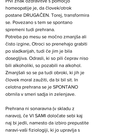
Prvi znak ozdravitve s pomočjo 
homeopatije je, da človek/otrok 
postane DRUGAČEN. Torej, transformira 
se. Povezano s tem se spontano 
spremeni tudi prehrana. 
Potreba po mesu se močno zmanjša ali 
čisto izgine, Otroci so prenehajo grabiti 
po sladkarijah, tudi če jim je bila 
dosegljiva. Odrasli, ki so pili čeprav niso 
bili alkoholiki, so pozabili na alkohol. 
Zmanjšali so se pa tudi obroki, ki jih je 
človek moral zaužiti, da bi bil sit. In 
celotna prehrana se je SPONTANO 
obrnila v smeri sadja in zelenjave.
Prehrana ni sonaravna (v skladu z 
naravo), če VI SAMI določate sebi kaj 
naj bi jedli, namesto da izbiro prepustite 
naravi-vaši fiziologiji, ki jo upravlja s 