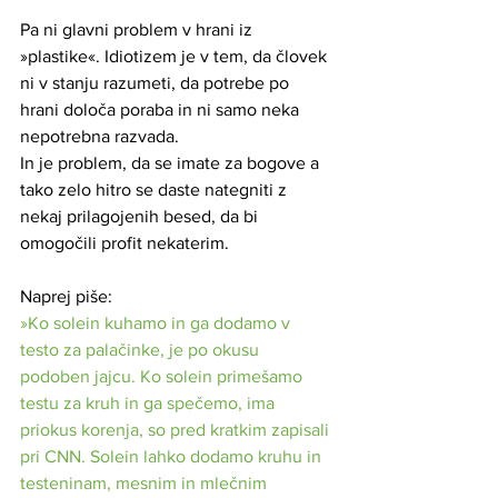
Pa ni glavni problem v hrani iz 
»plastike«. Idiotizem je v tem, da človek 
ni v stanju razumeti, da potrebe po 
hrani določa poraba in ni samo neka 
nepotrebna razvada.
In je problem, da se imate za bogove a 
tako zelo hitro se daste nategniti z 
nekaj prilagojenih besed, da bi 
omogočili profit nekaterim.
Naprej piše: 
»Ko solein kuhamo in ga dodamo v 
testo za palačinke, je po okusu 
podoben jajcu. Ko solein primešamo 
testu za kruh in ga spečemo, ima 
priokus korenja, so pred kratkim zapisali 
pri CNN. Solein lahko dodamo kruhu in 
testeninam, mesnim in mlečnim 