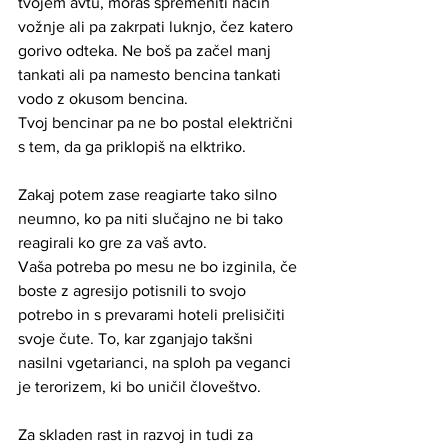
tvojem avtu, moraš spremeniti način 
vožnje ali pa zakrpati luknjo, čez katero 
gorivo odteka. Ne boš pa začel manj 
tankati ali pa namesto bencina tankati 
vodo z okusom bencina.
Tvoj bencinar pa ne bo postal električni 
s tem, da ga priklopiš na elktriko.
Zakaj potem zase reagiarte tako silno 
neumno, ko pa niti slučajno ne bi tako 
reagirali ko gre za vaš avto.
Vaša potreba po mesu ne bo izginila, če 
boste z agresijo potisnili to svojo 
potrebo in s prevarami hoteli prelisičiti 
svoje čute. To, kar zganjajo takšni 
nasilni vgetarianci, na sploh pa veganci 
je terorizem, ki bo uničil človeštvo.  
Za skladen rast in razvoj in tudi za 