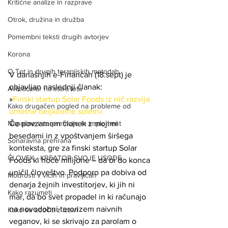
Kritične analize in razprave
Otrok, družina in družba
Pomembni teksti drugih avtorjev
Korona
O Tot in drugih terapjiskih metodah
V današnjih e-Financah (18.sept) je 
objavljan naslednji članak:
Avtodomar na stara leta
»
Finski startup Solar Foods iz nič razvija 
Kako drugačen pogled na probleme od
umetne beljkovine solein
«
Če povzamem članek z mojimi 
Napačne interpretacije in implement
besedami in z vpoštvanjem širšega 
Sonaravna prehrana
konteksta, gre za finski startup Solar 
ČLOVEK - KREATOR SVOJE USODE
Foods ki hoče milijone – da bi do konca 
uničil človeštvo. Podporo pa dobiva od 
Modrosti v vicih in pravljicah
denarja žejnih investitorjev, ki jih ni 
Kako razumeti ...
mar, da bo svet propadel in ki računajo 
na novodobni terorizem naivnih 
Kako se soočiti z izzivi
veganov, ki se skrivajo za parolam o 