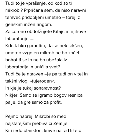
Tudi to je vprašanje, od kod so ti 
mikrobi? Prpričana sem, da niso naravni 
temveč pridobljeni umetno – torej, z 
genskim inženiringom. 
Za corono obdolžujete Kitajc in njihove 
laboratorije ....
Kdo lahko garantira, da se nek takšen, 
umetno vzgojen mikrob ne bo začel 
bohotiti se in ne bo ubežala iz 
laboratorija in uničila svet? 
Tudi če je naraven –je pa tudi on v tej in 
takšni vlogi »tujeroden«.
In kje je tukaj sonaravnost? 
Nikjer. Samo se igramo bogov resnica 
pa je, da gre samo za profit. 
Pejmo naprej: Mikrobi so med 
najstarejšimi prebivalci Zemlje.
Kiti jedo plankton, krave pa rad ližejo 