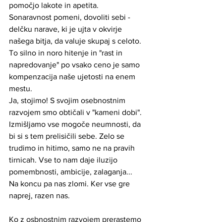
pomočjo lakote in apetita.
Sonaravnost pomeni, dovoliti sebi - 
delčku narave, ki je ujta v okvirje 
našega bitja, da valuje skupaj s celoto. 
To silno in noro hitenje in "rast in 
napredovanje" po vsako ceno je samo 
kompenzacija naše ujetosti na enem 
mestu. 
Ja, stojimo! S svojim osebnostnim 
razvojem smo obtičali v "kameni dobi". 
Izmišljamo vse mogoče neumnosti, da 
bi si s tem prelisičili sebe. Zelo se 
trudimo in hitimo, samo ne na pravih 
tirnicah. Vse to nam daje iluzijo 
pomembnosti, ambicije, zalaganja...
Na koncu pa nas zlomi. Ker vse gre 
naprej, razen nas. 
Ko z osbnostnim razvojem prerastemo 