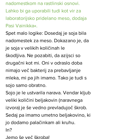
nadomestkom na rastlinski osnovi. 
Lahko bi ga uporabili tudi kot vir za 
laboratorijsko pridelano meso, dodaja 
Pasi Vainikka«.
Spet malo logike: Dosedaj je soja bila 
nadomestek za meso. Dokazano je, da 
je soja v velikih količinah le 
škodljiva. Ne pozabiti, da azijsci so 
drugačni kot mi. Oni v odraslo doba 
nimajo več bakterij za prebavljanje 
mleka, mi pa jih imamo. Tako je tudi s 
sojo samo obratno. 
Sojo je le ustvarila narava. Vendar kljub 
veliki količini beljakovin (naravnega 
izvora) je še vedno prevladujoč škrob.
Sedaj pa imamo umetno beljakovino, ki 
jo dodamo palačinkam ali kruhu. 
In? 
Jemo še več škroba! 