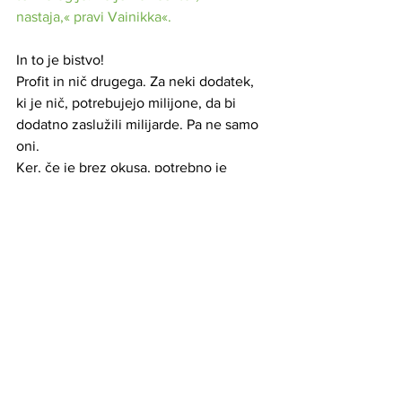
nastaja,« pravi Vainikka«.
In to je bistvo! 
Profit in nič drugega. Za neki dodatek, 
ki je nič, potrebujejo milijone, da bi 
dodatno zaslužili milijarde. Pa ne samo 
oni.
Ker, če je brez okusa, potrebno je 
kemično izdelati neke okuse, ki bi nam 
dali iluzijo da jemo nekaj, kar pa ni res. 
In ker telesu ne bomo dali nič 
koristnega, bomo tega NIČ-a 
potrebovali še in še, ker naše telo ne bo 
dobil tisti gradbeni material ki ga 
potrebuje. Zato bo iskalo še in še.
In vi boste to žrli in mislili, da je 
neškodljivo, saj je NIČ. Torej, jedli boste 
dragi šrot, poln s kemikalijami, ki ga 