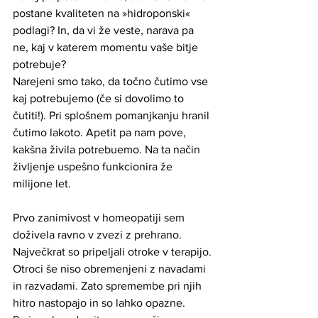
postane kvaliteten na »hidroponski« 
podlagi? In, da vi že veste, narava pa 
ne, kaj v katerem momentu vaše bitje 
potrebuje? 
Narejeni smo tako, da točno čutimo vse 
kaj potrebujemo (če si dovolimo to 
čutiti!). Pri splošnem pomanjkanju hranil 
čutimo lakoto. Apetit pa nam pove, 
kakšna živila potrebuemo. Na ta način 
življenje uspešno funkcionira že 
milijone let.
Prvo zanimivost v homeopatiji sem 
doživela ravno v zvezi z prehrano. 
Največkrat so pripeljali otroke v terapijo. 
Otroci še niso obremenjeni z navadami 
in razvadami. Zato spremembe pri njih 
hitro nastopajo in so lahko opazne. 