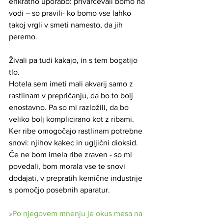
enkratno uporabo: privarčevali bomo na 
vodi – so pravili- ko bomo vse lahko 
takoj vrgli v smeti namesto, da jih 
peremo. 
Živali pa tudi kakajo, in s tem bogatijo 
tlo.
Hotela sem imeti mali akvarij samo z 
rastlinam v prepričanju, da bo to bolj 
enostavno. Pa so mi razložili, da bo 
veliko bolj komplicirano kot z ribami. 
Ker ribe omogočajo rastlinam potrebne 
snovi: njihov kakec in ugljični dioksid. 
Če ne bom imela ribe zraven - so mi 
povedali, bom morala vse te snovi 
dodajati, v prepratih kemične industrije 
s pomočjo posebnih aparatur.
»Po njegovem mnenju je okus mesa na 