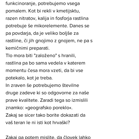
funkcinoranje, potrebujemo vsega 
pomalem. Kot bi rekli v kmetijsktu, 
razen nitratov, kalija in fosforja rastlina 
potrebuje še mikorelemente. Danes se 
pa povdarja, da je veliko boljše za 
rastline, či jih gnojimo z gnojem, ne pa s 
kemičnimi preparati.
Tlo mora biti "založeno" s hranili, 
rastlina pa bo sama vedela v katerem 
momentu česa mora vzeti, da bi vse 
potekalo, kot je treba. 
In zraven še potrebujemo številne 
druge zadeve ki so odgovorne za naše 
prave kvalitete. Zaradi tega so izmislili 
znamko: »geografsko poreklo«. 
Zakaj se sicer tako borite dokazati da 
vaš teran le ni isti kot hrvaški?
Zakaj pa potem mislite, da človek lahko 