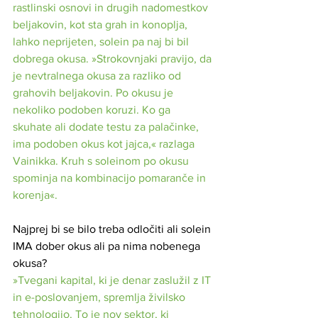
rastlinski osnovi in ​​drugih nadomestkov 
beljakovin, kot sta grah in konoplja, 
lahko neprijeten, solein pa naj bi bil 
dobrega okusa. »Strokovnjaki pravijo, da 
je nevtralnega okusa za razliko od 
grahovih beljakovin. Po okusu je 
nekoliko podoben koruzi. Ko ga 
skuhate ali dodate testu za palačinke, 
ima podoben okus kot jajca,« razlaga 
Vainikka. Kruh s soleinom po okusu 
spominja na kombinacijo pomaranče in 
korenja«.
Najprej bi se bilo treba odločiti ali solein 
IMA dober okus ali pa nima nobenega 
okusa? 
»Tvegani kapital, ki je denar zaslužil z IT 
in e-poslovanjem, spremlja živilsko 
tehnologijo. To je nov sektor, ki 