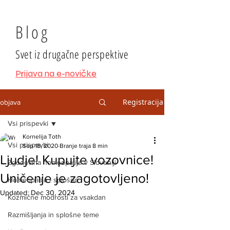
Blog
Svet iz drugačne perspektive
Prijava na e-novičke
Registracija
objava
Vsi prispevki
Kornelija Toth
Vsi prispevki
Sep 18, 2020
Branje traja 8 min
Ljudje! Kupujte vozovnice!
Zgodovina homeopatije v Sloveniji
Uničenje je zagotovljeno!
Homeopatija - splošno
Updated:
Dec 30, 2024
Kozmične modrosti za vsakdan
Razmišljanja in splošne teme