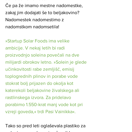
Če pa že imamo mestne nadomestke, 
zakaj jim dodajati še to beljakovino? 
Nadomestek nadomestimo z 
nadomstkom nadomsetila!
»Startup Solar Foods ima velike 
ambicije. V nekaj letih bi radi 
proizvodnjo soleina povečali na dve 
milijardi obrokov letno. »Solein je glede 
učinkovitosti rabe zemljišč, emisij 
toplogrednih plinov in porabe vode 
stokrat bolj prijazen do okolja kot 
katerekoli beljakovine živalskega ali 
rastlinskega izvora. Za pridelavo 
porabimo 1.550-krat manj vode kot pri 
vzreji goveda,« trdi Pasi Vainikka«.
Tako so pred leti oglaševala plastiko za 