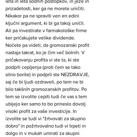
leta in leta sodnih postopkov, in jeze in 
prizadetosti, ker ga ne morete uničiti. 
Nikakor pa ne spraviti ven en edini 
ključni argument, ki bi ga takoj uničil. 
Ali pa investirate v farmakološke firme 
ker pričakujete velike dividende. 
Nočete pa videti, da gromozanski profit 
nastaja takrat, ko je čim več bolnih. V 
pričakovanju profita vi ste ta, ki ste 
podprli cepljenja (proti čem se tako 
silno borite) in podprli ste NEZDRAVJE, 
saj če bi ljudi ozdraveli, po tem ne bi 
bilo takšnih gromozanskih profitov. Po 
tem se izvolite cepiti tudi če vas s tem 
ubijejo ker samo to bo prineslo dovolj 
visoki profit za vaše investicije. In 
izvolite se tudi vi "žrtvovati za skupno 
dobro" in požrtvovalno tudi vi trpeti in 
dolgo in v mukah umirati za skupni 