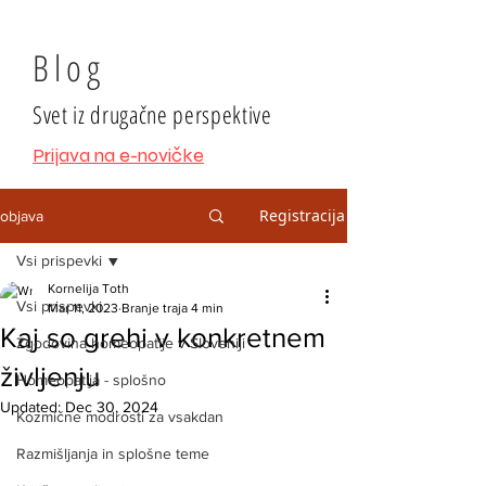
Blog
Svet iz drugačne perspektive
Prijava na e-novičke
Registracija
objava
Vsi prispevki
Kornelija Toth
Vsi prispevki
Mar 11, 2023
Branje traja 4 min
Kaj so grehi v konkretnem
Zgodovina homeopatije v Sloveniji
življenju
Homeopatija - splošno
Updated:
Dec 30, 2024
Kozmične modrosti za vsakdan
Razmišljanja in splošne teme