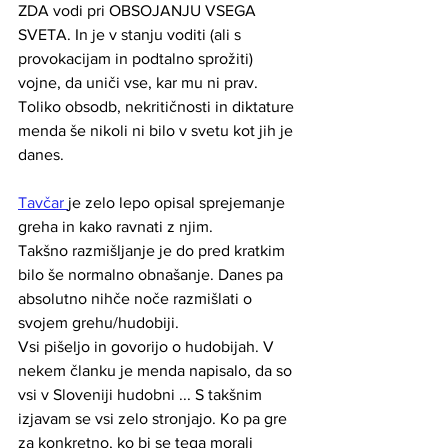
ZDA vodi pri OBSOJANJU VSEGA 
SVETA. In je v stanju voditi (ali s 
provokacijam in podtalno sprožiti) 
vojne, da uniči vse, kar mu ni prav. 
Toliko obsodb, nekritičnosti in diktature 
menda še nikoli ni bilo v svetu kot jih je 
danes. 
Tavčar 
je zelo lepo opisal sprejemanje 
greha in kako ravnati z njim. 
Takšno razmišljanje je do pred kratkim 
bilo še normalno obnašanje. Danes pa 
absolutno nihče noče razmišlati o 
svojem grehu/hudobiji. 
Vsi pišeljo in govorijo o hudobijah. V 
nekem članku je menda napisalo, da so 
vsi v Sloveniji hudobni ... S takšnim 
izjavam se vsi zelo stronjajo. Ko pa gre 
za konkretno, ko bi se tega morali 