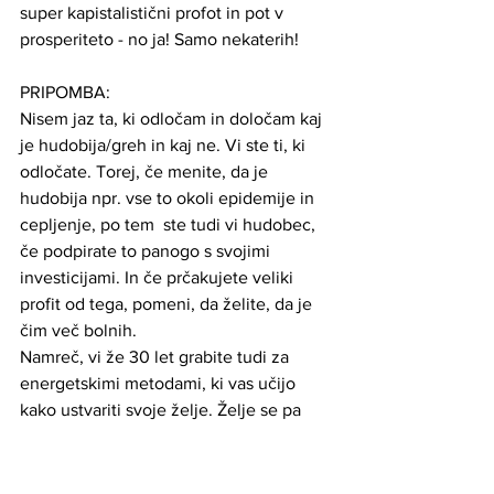
super kapistalistični profot in pot v 
prosperiteto - no ja! Samo nekaterih!
PRIPOMBA:
Nisem jaz ta, ki odločam in določam kaj 
je hudobija/greh in kaj ne. Vi ste ti, ki 
odločate. Torej, če menite, da je 
hudobija npr. vse to okoli epidemije in 
cepljenje, po tem  ste tudi vi hudobec, 
če podpirate to panogo s svojimi 
investicijami. In če prčakujete veliki 
profit od tega, pomeni, da želite, da je 
čim več bolnih.
Namreč, vi že 30 let grabite tudi za 
energetskimi metodami, ki vas učijo 
kako ustvariti svoje želje. Želje se pa 
vedno uresničijo. To je res! Vprašanje 
pa je KAKO?!
Samo malo logike in malo matematike 