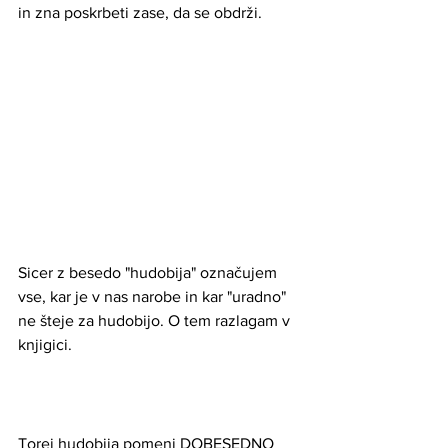
in zna poskrbeti zase, da se obdrži. 
Sicer z besedo "hudobija" označujem 
vse, kar je v nas narobe in kar "uradno" 
ne šteje za hudobijo. O tem razlagam v 
knjigici. 
Torej hudobija pomeni DOBESEDNO 