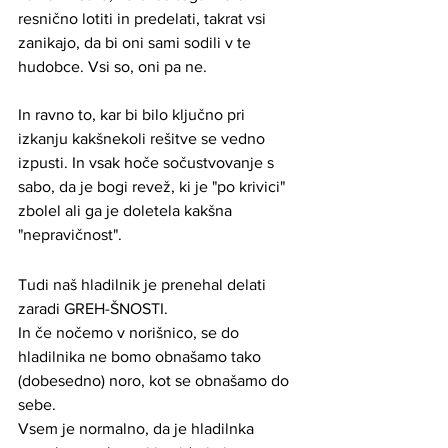
resnično lotiti in predelati, takrat vsi 
zanikajo, da bi oni sami sodili v te 
hudobce. Vsi so, oni pa ne. 
In ravno to, kar bi bilo ključno pri 
izkanju kakšnekoli rešitve se vedno 
izpusti. In vsak hoče sočustvovanje s 
sabo, da je bogi revež, ki je "po krivici" 
zbolel ali ga je doletela kakšna 
"nepravičnost". 
Tudi naš hladilnik je prenehal delati 
zaradi GREH-ŠNOSTI.
In če nočemo v norišnico, se do 
hladilnika ne bomo obnašamo tako 
(dobesedno) noro, kot se obnašamo do 
sebe. 
Vsem je normalno, da je hladilnka 