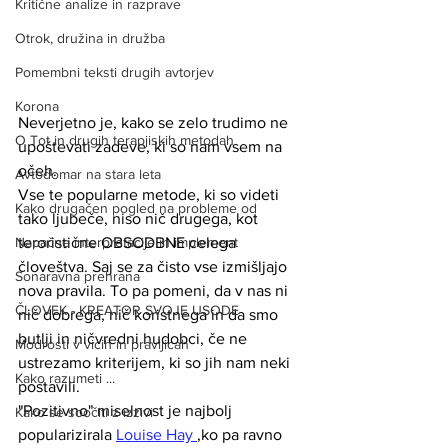
Kritične analize in razprave
Otrok, družina in družba
Pomembni teksti drugih avtorjev
Korona
Neverjetno je, kako se zelo trudimo ne 
O Tot in drugih terapjiskih metodah
upoštevati zadeve, ki so nam vsem na 
očeh.
Avtodomar na stara leta
Vse te popularne metode, ki so videti 
Kako drugačen pogled na probleme od
tako ljubeče, niso nič drugega, kot 
teroristične OBSODBNE celega 
Napačne interpretacije in implement
človeštva. Saj se za čisto vse izmišljajo 
Sonaravna prehrana
nova pravila. To pa pomeni, da v nas ni 
ČLOVEK - KREATOR SVOJE USODE
nič dobrega, nič koristnega in da smo 
butlji in ničvredni hudobci, če ne 
Modrosti v vicih in pravljicah
ustrezamo kriterijem, ki so jih nam neki 
Kako razumeti ...
postavili.  
"Pozitivno" miselnost je najbolj 
Kako se soočiti z izzivi
popularizirala 
Louise Hay 
,
ko pa ravno 