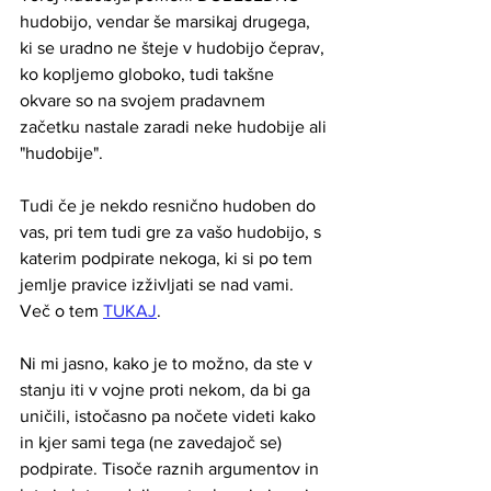
hudobijo, vendar še marsikaj drugega, 
ki se uradno ne šteje v hudobijo čeprav, 
ko kopljemo globoko, tudi takšne 
okvare so na svojem pradavnem 
začetku nastale zaradi neke hudobije ali 
"hudobije".
Tudi če je nekdo resnično hudoben do 
vas, pri tem tudi gre za vašo hudobijo, s 
katerim podpirate nekoga, ki si po tem 
jemlje pravice izživljati se nad vami. 
Več o tem 
TUKAJ
. 
Ni mi jasno, kako je to možno, da ste v 
stanju iti v vojne proti nekom, da bi ga 
uničili, istočasno pa nočete videti kako 
in kjer sami tega (ne zavedajoč se) 
podpirate. Tisoče raznih argumentov in 