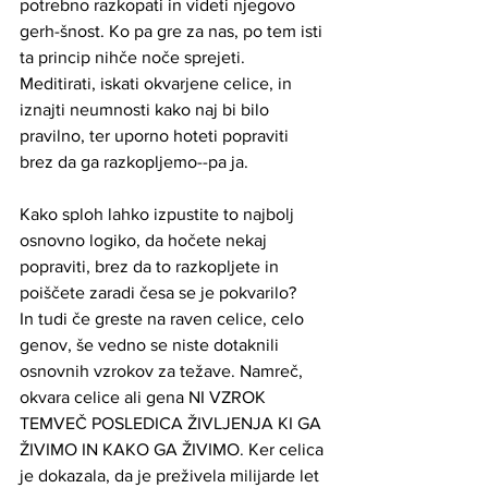
potrebno razkopati in videti njegovo 
gerh-šnost. Ko pa gre za nas, po tem isti 
ta princip nihče noče sprejeti. 
Meditirati, iskati okvarjene celice, in 
iznajti neumnosti kako naj bi bilo 
pravilno, ter uporno hoteti popraviti 
brez da ga razkopljemo--pa ja.
Kako sploh lahko izpustite to najbolj 
osnovno logiko, da hočete nekaj 
popraviti, brez da to razkopljete in 
poiščete zaradi česa se je pokvarilo?
In tudi če greste na raven celice, celo 
genov, še vedno se niste dotaknili 
osnovnih vzrokov za težave. Namreč, 
okvara celice ali gena NI VZROK 
TEMVEČ POSLEDICA ŽIVLJENJA KI GA 
ŽIVIMO IN KAKO GA ŽIVIMO. Ker celica 
je dokazala, da je preživela milijarde let 