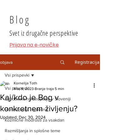
Blog
Svet iz drugačne perspektive
Prijava na e-novičke
Registracija
objava
Vsi prispevki
Kornelija Toth
Vsi prispevki
Mar 9, 2023
Branje traja 5 min
Kaj/kdo je Bog v
Zgodovina homeopatije v Sloveniji
konkretnem življenju?
Homeopatija - splošno
Updated:
Dec 30, 2024
Kozmične modrosti za vsakdan
Razmišljanja in splošne teme