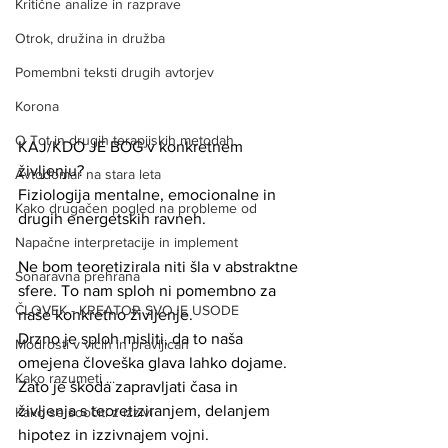
Kritične analize in razprave
Otrok, družina in družba
Pomembni teksti drugih avtorjev
Korona
O Tot in drugih terapjiskih metodah
KAJ/KDO JE BOG v konkretnem 
življenju?
Avtodomar na stara leta
Fiziologija mentalne, emocionalne in 
Kako drugačen pogled na probleme od
drugih energetskih ravneh. 
Napačne interpretacije in implement
Ne bom teoretizirala niti šla v abstraktne 
Sonaravna prehrana
sfere. To nam sploh ni pomembno za 
ČLOVEK - KREATOR SVOJE USODE
naše konkretno življenje. 
Drzno je sploh misliti, da to naša 
Modrosti v vicih in pravljicah
omejena človeška glava lahko dojame. 
Kako razumeti ...
Zato je škoda zapravljati časa in 
življenja s teoretiziranjem, delanjem 
Kako se soočiti z izzivi
hipotez in izzivnajem vojni. 