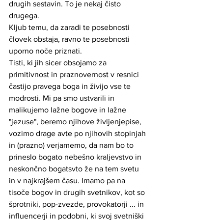
drugih sestavin. To je nekaj čisto 
drugega.  
Kljub temu, da zaradi te posebnosti 
človek obstaja, ravno te posebnosti 
uporno noče priznati. 
Tisti, ki jih sicer obsojamo za 
primitivnost in praznovernost v resnici 
častijo pravega boga in živijo vse te 
modrosti. Mi pa smo ustvarili in 
malikujemo lažne bogove in lažne 
"jezuse", beremo njihove življenjepise, 
vozimo drage avte po njihovih stopinjah 
in (prazno) verjamemo, da nam bo to 
prineslo bogato nebešno kraljevstvo in 
neskončno bogatsvto že na tem svetu 
in v najkrajšem času. Imamo pa na 
tisoče bogov in drugih svetnikov, kot so 
šprotniki, pop-zvezde, provokatorji ... in 
influencerji in podobni, ki svoj svetniški 