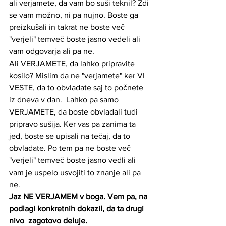
ali verjamete, da vam bo suši teknil? Zdi 
se vam možno, ni pa nujno. Boste ga 
preizkušali in takrat ne boste več 
"verjeli" temveč boste jasno vedeli ali 
vam odgovarja ali pa ne. 
Ali VERJAMETE, da lahko pripravite 
kosilo? Mislim da ne "verjamete" ker VI 
VESTE, da to obvladate saj to počnete 
iz dneva v dan.  Lahko pa samo 
VERJAMETE, da boste obvladali tudi 
pripravo sušija. Ker vas pa zanima ta 
jed, boste se upisali na tečaj, da to 
obvladate. Po tem pa ne boste več 
"verjeli" temveč boste jasno vedli ali 
vam je uspelo usvojiti to znanje ali pa 
ne. 
Jaz NE VERJAMEM v boga. Vem pa, na 
podlagi konkretnih dokazil, da ta drugi 
nivo  zagotovo deluje. 