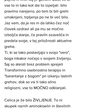
vse to in tako kot ste to izpeljali  bilo 
pravilno narejeno, po tem bi bili grehi 
umaknjeni, trpljenja po ne bi več bilo. 
Jaz vem, da je res in da lahko čez noč 
človek ozdravi ali pa mu se močno 
izboljča stanje, če praviln ozavešča in 
predela svoje, v tej priložnosti aktuelne 
grehe. 
Ti, ki se tako postavljajo s svojo "vero", 
boga nikakor nočejo v svojem življenju. 
Saj so ateisti brez problem sprejeli 
Transformno osebnostno terapijo in 
"barantanje z bogom" pri izkanju lastnih 
grehov, dok so vsi ti tako silno 
religiozni, vse to MOČNO odklanjali.
Celica je že bilo ŽIVLJENJE. To ni 
skupek raznih aminokiselin in številnih 