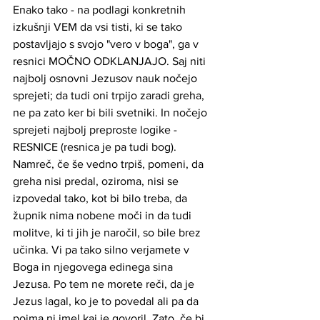
Enako tako - na podlagi konkretnih 
izkušnji VEM da vsi tisti, ki se tako 
postavljajo s svojo "vero v boga", ga v 
resnici MOČNO ODKLANJAJO. Saj niti 
najbolj osnovni Jezusov nauk nočejo 
sprejeti; da tudi oni trpijo zaradi greha, 
ne pa zato ker bi bili svetniki. In nočejo 
sprejeti najbolj preproste logike - 
RESNICE (resnica je pa tudi bog). 
Namreč, če še vedno trpiš, pomeni, da 
greha nisi predal, oziroma, nisi se 
izpovedal tako, kot bi bilo treba, da 
župnik nima nobene moči in da tudi 
molitve, ki ti jih je naročil, so bile brez 
učinka. Vi pa tako silno verjamete v 
Boga in njegovega edinega sina 
Jezusa. Po tem ne morete reči, da je 
Jezus lagal, ko je to povedal ali pa da 
pojma ni imel kaj je govoril. Zato, če bi 