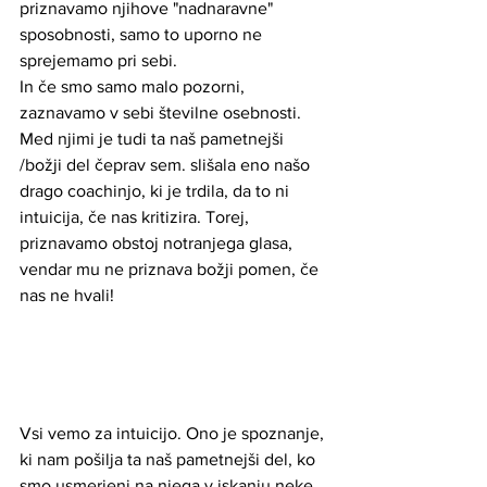
priznavamo njihove "nadnaravne" 
sposobnosti, samo to uporno ne 
sprejemamo pri sebi.
In če smo samo malo pozorni, 
zaznavamo v sebi številne osebnosti. 
Med njimi je tudi ta naš pametnejši 
/božji del čeprav sem. slišala eno našo 
drago coachinjo, ki je trdila, da to ni 
intuicija, če nas kritizira. Torej, 
priznavamo obstoj notranjega glasa, 
vendar mu ne priznava božji pomen, če 
nas ne hvali!
Vsi vemo za intuicijo. Ono je spoznanje, 
ki nam pošilja ta naš pametnejši del, ko 
smo usmerjeni na njega v iskanju neke 