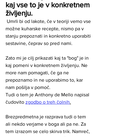
kaj vse to je v konkretnem 
življenju.
 Umrli bi od lakote, če v teoriji vemo vse 
možne kuharske recepte, nismo pa v 
stanju prepoznati in konkretno uporabiti 
sestavine, čeprav so pred nami. 
Zato mi je cilj prikazati kaj ta "bog" je in 
kaj pomeni v konkretnem življenju. Ne 
more nam pomagati, če ga ne 
prepoznamo in ne uporabimo to, kar 
nam pošilja v pomoč. 
Tudi o tem je Anthony de Mello napisal 
čudovito 
zgodbo o treh čolnih
.
Brezpredmetna je razprava tudi o tem 
ali nekdo verjame v boga ali pa ne. Za 
tem izrazom se celo skirva trik. Namreč, 