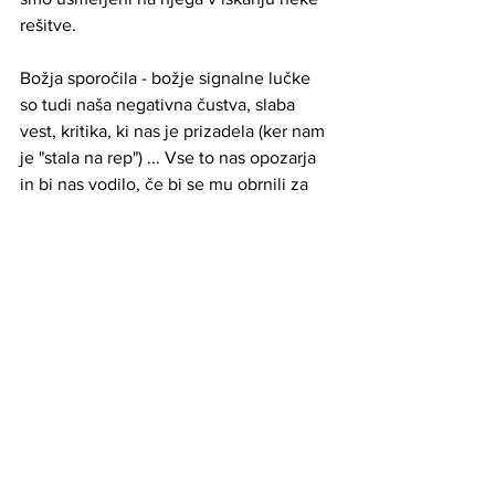
rešitve. 
Božja sporočila - božje signalne lučke 
so tudi naša negativna čustva, slaba 
vest, kritika, ki nas je prizadela (ker nam 
je "stala na rep") ... Vse to nas opozarja 
in bi nas vodilo, če bi se mu obrnili za 
pomoč. Vi pa jih vse ubijate.
To so tudi misli, ki jih hočete 
izkoreniniti iz glave a dejansko je to 
procesiranje naših možgan, da bi dobili 
prave rešitve.
Božje je tudi "dati mozak na pašo" da bi 
s tem omogočili da se božja sporočila 
(rezultati procesiranja) pritihotapijo v 
našo zavest. Vi pa jih hočete preglasiti 
poslušanjem življenjepisa vaših lažnih 
bogov.