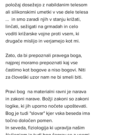
položaj dosežejo z nabildanim telesom 
ali silikonskimi umetki v vse dele telesa 
...  in smo zaradi njih v stanju križati, 
linčati, sežigati na grmadah in celo 
voditi križarske vojne proti vsem, ki 
drugače mislijo in verjamejo kot mi. 
Zato, da bi prepoznali pravega boga, 
najprej moramo prepoznati kaj vse 
častimo kot bogove a niso bogovi. Niti 
za človeški uzor nam ne bi smeli biti.
Pravi bog  na materialni ravni je narava 
in zakoni narave. Božji zakoni so zakoni 
logike, ki jih uporno nočete upoštevati.
Bog je tudi "slovar" kjer vska beseda ima 
točno določen pomen.
In seveda, fiziologija ki upravlja našim 
življenjem je tudi bog čeprav se z vsemi 