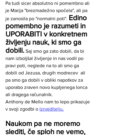
Pa tudi sicer absolutno ni pomembno ali 
je Marija "brezmadežno spočela", ali pa 
Edino 
je zanosila po "normalni poti". 
pomembno je razumeti in 
UPORABITI v konkretnem 
življenju nauk, ki smo ga 
dobili.
 Saj smo ga zato dobili, da bi 
nam izboljšal življenje in nas vodil po 
pravi poti, neglede na to ali smo ga 
dobili od Jezusa, drugih modrecev  ali 
pa smo ga dobili v obliki napotkov za 
uporabo zraven novo kupljenega lonca 
ali dragega računalnik. 
Anthony de Mello nam to lepo prikazuje 
v svoji zgodbi o 
Iznajditelju.
Naukom pa ne moremo 
slediti, če sploh ne vemo, 