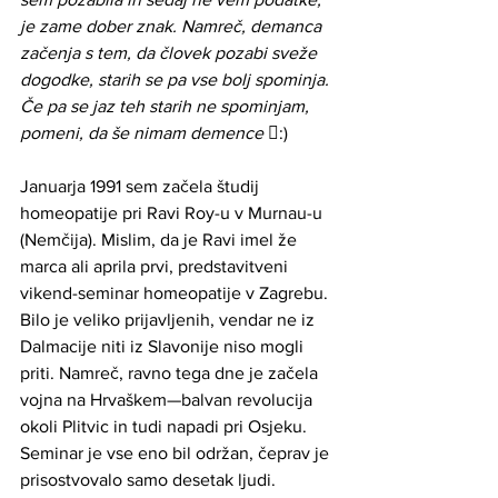
je zame dober znak. Namreč, demanca 
začenja s tem, da človek pozabi sveže 
dogodke, starih se pa vse bolj spominja. 
Če pa se jaz teh starih ne spominjam, 
pomeni, da še nimam demence 
:)
Januarja 1991 sem začela študij 
homeopatije pri Ravi Roy-u v Murnau-u 
(Nemčija). Mislim, da je Ravi imel že 
marca ali aprila prvi, predstavitveni 
vikend-seminar homeopatije v Zagrebu. 
Bilo je veliko prijavljenih, vendar ne iz 
Dalmacije niti iz Slavonije niso mogli 
priti. Namreč, ravno tega dne je začela 
vojna na Hrvaškem—balvan revolucija 
okoli Plitvic in tudi napadi pri Osjeku. 
Seminar je vse eno bil održan, čeprav je 
prisostvovalo samo desetak ljudi. 