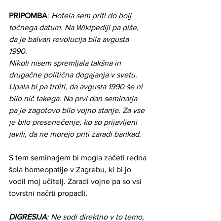
PRIPOMBA
: 
Hotela sem priti do bolj 
točnega datum. Na Wikipediji pa piše, 
da je balvan revolucija bila avgusta 
1990. 
Nikoli nisem spremljala takšna in 
drugačne politična dogajanja v svetu. 
Upala bi pa trditi, da avgusta 1990 še ni 
bilo nič takega. Na prvi dan seminarja 
pa je zagotovo bilo vojno stanje. Za vse 
je bilo presenečenje, ko so prijavljeni 
javili, da ne morejo priti zaradi barikad.
S tem seminarjem bi mogla začeti redna 
šola homeopatije v Zagrebu, ki bi jo 
vodil moj učitelj. Zaradi vojne pa so vsi 
tovrstni načrti propadli.
DIGRESIJA
: Ne sodi direktno v to temo, 