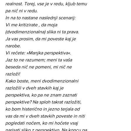
realnost. Torej, vse je v redu, kljub temu 
pa nič ni v redu. 
In na to nastane naslednji scenarij:
Vi me kritizirate , da moja 
(dvodimenzionalna) slika ni ta prava.
Ja vas prosim, da mi poveste kaj je 
narobe.
Vi rečete: »Manjka perspektiva«.
Jaz to ne razumem; meni ta vaša 
beseda nič ne pomeni, mi nič ne 
razloži! 
Kako boste, meni dvodimenzionalni 
razložili v dveh stavkih kaj je 
perspektiva, ko pa ne znam zaznati 
perspektive? Na sploh takrat razložiti, 
ko bom histerično in jezno terjala od 
vas da mi v dveh stavkih poveste in niti 
pogledati nočem, ko mi hočete vsaj 
narisati sliko z perspektivo. Na koncu pa 