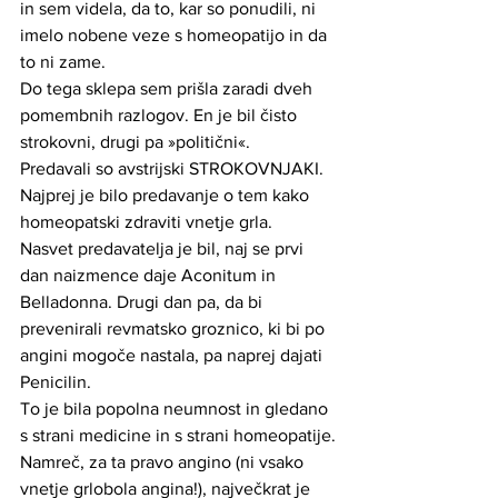
in sem videla, da to, kar so ponudili, ni 
imelo nobene veze s homeopatijo in da 
to ni zame. 
﻿Do tega sklepa sem prišla zaradi dveh 
pomembnih razlogov. En je bil čisto 
strokovni, drugi pa »politični«.
Predavali so avstrijski STROKOVNJAKI. 
Najprej je bilo predavanje o tem kako 
homeopatski zdraviti vnetje grla. 
Nasvet predavatelja je bil, naj se prvi 
dan naizmence daje Aconitum in 
Belladonna. Drugi dan pa, da bi 
prevenirali revmatsko groznico, ki bi po 
angini mogoče nastala, pa naprej dajati 
Penicilin.
To je bila popolna neumnost in gledano 
s strani medicine in s strani homeopatije.
Namreč, za ta pravo angino (ni vsako 
vnetje grlobola angina!), največkrat je 