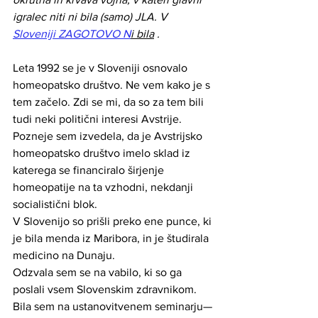
igralec niti ni bila (samo) JLA. V 
Sloveniji ZAGOTOVO N
i bila
 .
Leta 1992 se je v Sloveniji osnovalo 
homeopatsko društvo. Ne vem kako je s 
tem začelo. Zdi se mi, da so za tem bili 
tudi neki politični interesi Avstrije. 
Pozneje sem izvedela, da je Avstrijsko 
homeopatsko društvo imelo sklad iz 
katerega se financiralo širjenje 
homeopatije na ta vzhodni, nekdanji 
socialistični blok. 
V Slovenijo so prišli preko ene punce, ki 
je bila menda iz Maribora, in je študirala 
medicino na Dunaju.
Odzvala sem se na vabilo, ki so ga 
poslali vsem Slovenskim zdravnikom.
Bila sem na ustanovitvenem seminarju—