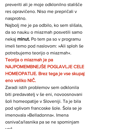
preveriti ali je moje odklonilno stališče 
res opravičeno. Niso me prepričali v 
nasprotno.
Najbolj me je pa odbilo, ko sem slišala, 
da so nauku o miazmah posvetili samo 
nekaj 
minut.
 Po tem pa so v programu 
imeli temo pod naslovom: »Ali sploh še 
potrebujemo teorijo o miazmah«.
Teorija o miazmah je pa 
NAJPOMEMBNEJŠE POGLAVLJE CELE 
HOMEOPATIJE. Brez tega je vse skupaj 
eno veliko NIČ.
Zaradi istih problemov sem odklonila 
biti predavatelj v še eni, novoosnovani 
šoli homeopatije v Sloveniji. Ta je bila 
pod vplivom francoske šole. Šola se je 
imenovala »Belladonna«. Imena 
osnivača/lasnika pa se ne spominjam 
več. 