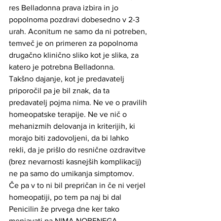
res Belladonna prava izbira in jo 
popolnoma pozdravi dobesedno v 2-3 
urah. Aconitum ne samo da ni potreben, 
temveč je on primeren za popolnoma 
drugačno klinično sliko kot je slika, za 
katero je potrebna Belladonna. 
Takšno dajanje, kot je predavatelj 
priporočil pa je bil znak, da ta 
predavatelj pojma nima. Ne ve o pravilih 
homeopatske terapije. Ne ve nič o 
mehanizmih delovanja in kriterijih, ki 
morajo biti zadovoljeni, da bi lahko 
rekli, da je prišlo do resnične ozdravitve 
(brez nevarnosti kasnejših komplikacij) 
ne pa samo do umikanja simptomov. 
Če pa v to ni bil prepričan in če ni verjel 
homeopatiji, po tem pa naj bi dal 
Penicilin že prvega dne ker tako 
menjavati pa NIMA NOBENEGA 