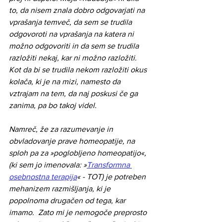
to, da nisem znala dobro odgovarjati na 
vprašanja temveč, da sem se trudila 
odgovoroti na vprašanja na katera ni 
možno odgovoriti in da sem se trudila 
razložiti nekaj, kar ni možno razložiti. 
Kot da bi se trudila nekom razložiti okus 
kolača, ki je na mizi, namesto da 
vztrajam na tem, da naj poskusi če ga 
zanima, pa bo takoj videl. 
Namreč, že za razumevanje in 
obvladovanje prave homeopatije, na 
sploh pa za »poglobljeno homeopatijo«, 
(ki sem jo imenovala: »
Transformna 
osebnostna terapija
« - TOT) je potreben 
mehanizem razmišljanja, ki je 
popolnoma drugačen od tega, kar 
imamo.  Zato mi je nemogoče preprosto 