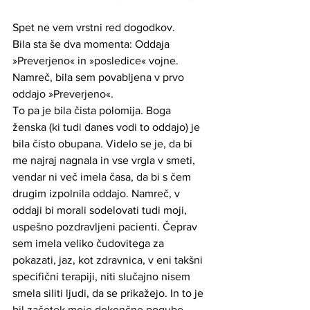
Spet ne vem vrstni red dogodkov. 
Bila sta še dva momenta: Oddaja 
»Preverjeno« in »posledice« vojne.
Namreč, bila sem povabljena v prvo 
oddajo »Preverjeno«. 
To pa je bila čista polomija. Boga 
ženska (ki tudi danes vodi to oddajo) je 
bila čisto obupana. Videlo se je, da bi 
me najraj nagnala in vse vrgla v smeti, 
vendar ni več imela časa, da bi s čem 
drugim izpolnila oddajo. Namreč, v 
oddaji bi morali sodelovati tudi moji, 
uspešno pozdravljeni pacienti. Čeprav 
sem imela veliko čudovitega za 
pokazati, jaz, kot zdravnica, v eni takšni 
specifični terapiji, niti slučajno nisem 
smela siliti ljudi, da se prikažejo. In to je 
bil začetek moje dokončne pogube. 