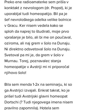
Preko ene radioamaterke sem prišla v 
konktakt z nevrologom (dr. Propst), ki je 
uporabljal tudi homeopatijo. Bil pa je 
šef nevrološkega odelka velike bolnice 
v Gracu. Ker nisem vedela kako se 
sploh da naprej to študirati, moje prvo 
vprašanje je bilo, ali bi me on poučaval, 
oziroma, ali naj grem v šolo na Dunaju. 
Ni direktno odsvetoval šolo na Dunaju. 
Svetoval pa mi je, da grem v šolo v 
Murnau. Torej, poznavalec stanja 
homeopatije v Avstriji mi ni priporočal 
njihovo šolo!
Bila sem menda 1-2x na seminarju, ki so 
ga Avstrijci izvajali. Enkrat takrat, ko je 
prišel tudi Avstrijski glavni homeopat 
Dortschi (? Tudi njegovega imena nisem 
pravilno zapomnila). Hotela sem 