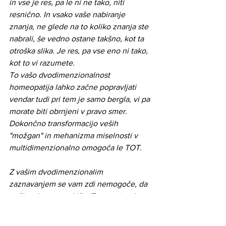
in vse je res, pa le ni ne tako, niti 
resnično. In vsako vaše nabiranje 
znanja, ne glede na to koliko znanja ste 
nabrali, še vedno ostane takšno, kot ta 
otroška slika. Je res, pa vse eno ni tako, 
kot to vi razumete.
To vašo dvodimenzionalnost 
homeopatija lahko začne popravljati 
vendar tudi pri tem je samo bergla, vi pa 
morate biti obrnjeni v pravo smer. 
Dokončno transformacijo veših 
"možgan" in mehanizma miselnosti v 
multidimenzionalno omogoča le TOT. 
Z vašim dvodimenzionalim 
zaznavanjem se vam zdi nemogoče, da 
ta človek gre v to hišo. To vam je tako 
samoumevno, da niti ne poskušati 
»vseliti« se v hišo čeprav vam je na 