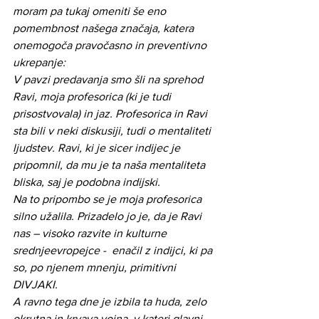
moram pa tukaj omeniti še eno 
pomembnost našega značaja, katera 
onemogoča pravočasno in preventivno 
ukrepanje: 
V pavzi predavanja smo šli na sprehod 
Ravi, moja profesorica (ki je tudi 
prisostvovala) in jaz. Profesorica in Ravi 
sta bili v neki diskusiji, tudi o mentaliteti 
ljudstev. Ravi, ki je sicer indijec je 
pripomnil, da mu je ta naša mentaliteta 
bliska, saj je podobna indijski.
Na to pripombo se je moja profesorica 
silno užalila. Prizadelo jo je, da je Ravi 
nas – visoko razvite in kulturne 
srednjeevropejce -  enačil z indijci, ki pa 
so, po njenem mnenju, primitivni 
DIVJAKI. 
A ravno tega dne je izbila ta huda, zelo 
okrutna in krvava vojna, v kateri glavni 