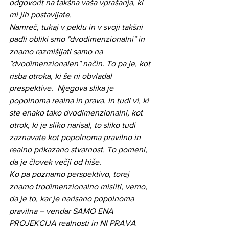
odgovorit na takšna vaša vprašanja, ki 
mi jih postavljate.
Namreč, tukaj v peklu in v svoji takšni 
padli obliki smo "dvodimenzionalni" in 
znamo razmišljati samo na 
"dvodimenzionalen" način. To pa je, kot 
risba otroka, ki še ni obvladal 
prespektive.  Njegova slika je 
popolnoma realna in prava. In tudi vi, ki 
ste enako tako dvodimenzionalni, kot 
otrok, ki je sliko narisal, to sliko tudi 
zaznavate kot popolnoma pravilno in 
realno prikazano stvarnost. To pomeni, 
da je človek večji od hiše.
Ko pa poznamo perspektivo, torej 
znamo trodimenzionalno misliti, vemo, 
da je to, kar je narisano popolnoma 
pravilna – vendar SAMO ENA 
PROJEKCIJA realnosti in NI PRAVA 