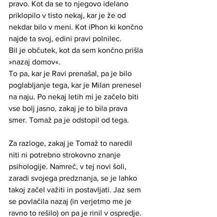
pravo. Kot da se to njegovo idelano 
priklopilo v tisto nekaj, kar je že od 
nekdar bilo v meni. Kot iPhon ki končno 
najde ta svoj, edini pravi polnilec. 
Bil je občutek, kot da sem končno prišla 
»nazaj domov«. 
To pa, kar je Ravi prenašal, pa je bilo 
poglabljanje tega, kar je Milan prenesel 
na naju. Po nekaj letih mi je začelo biti 
vse bolj jasno, zakaj je to bila prava 
smer. Tomaž pa je odstopil od tega.
Za razloge, zakaj je Tomaž to naredil 
niti ni potrebno strokovno znanje 
psihologije. Namreč, v tej novi šoli, 
zaradi svojega predznanja, se je lahko 
takoj začel važiti in postavljati. Jaz sem 
se povlačila nazaj (in verjetmo me je 
ravno to rešilo) on pa je rinil v ospredje. 