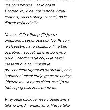
vas bom proglasili za idiota in 
šizofrenika, ki ne vidi in noče videti 
realnost, saj ni v stanju zaznati, da je 
človek večji od hiše.
Na mozaikih v Pompejih je vse 
prikazano s super perspektivo. Po tem 
je človeštvo na to pozabilo. In je bilo 
potrebno tisoč let, da jo je ponovno 
odkril. Vendar moja hči, ki je nekaj 
mesecih bila na Filipinih je 
presenečena ugotovila da številni, celo 
izobraženi mladi ljudje ga ne obvladajo. 
Občudovali so njeno skico, sami jo pa 
tudi naprej niso znali ponoviti.
V tej padli obliki je naše videnje sveta 
takšno dvodimenzionalno. Vse je tako 