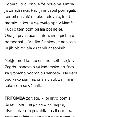
Poberaj (tudi ona je že pokojna. Umrla 
je zaradi raka. Ravi ji ni uspel pomagati, 
ker pri nas nič ni tako delovalo, kot bi 
moralo in kot je delovalo npr. v Nemčiji. 
Tudi o tem bom pisala pozneje). 
Ona je prva začela intenzivno pistati o 
homeopatiji. Veliko člankov je napisala 
in jih objavljala v raznih časopisih. 
Nekje proti koncu osemdesetih se je v 
Zagrbu osnovalo »Akademsko društvo 
za granična področja znanosti«. Ne vem 
več kako sem jaz prišla v stik z njimi in 
kako sem se včlanila 
PRIPOMBA
 za tiste, ki bi hitro pomislili, 
da sem senilna pa zato kar naprej 
pišem, da sem pozabila to ali ono: 
da 
sem pozabila in sedaj ne vem podatke, 