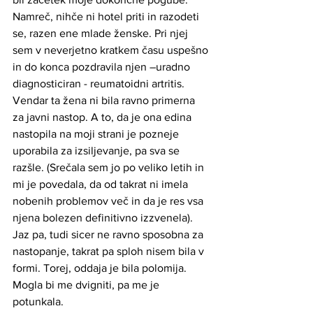
Namreč, nihče ni hotel priti in razodeti 
se, razen ene mlade ženske. Pri njej 
sem v neverjetno kratkem času uspešno 
in do konca pozdravila njen –uradno 
diagnosticiran - reumatoidni artritis. 
Vendar ta žena ni bila ravno primerna 
za javni nastop. A to, da je ona edina 
nastopila na moji strani je pozneje 
uporabila za izsiljevanje, pa sva se 
razšle. (Srečala sem jo po veliko letih in 
mi je povedala, da od takrat ni imela 
nobenih problemov več in da je res vsa 
njena bolezen definitivno izzvenela).
Jaz pa, tudi sicer ne ravno sposobna za 
nastopanje, takrat pa sploh nisem bila v 
formi. Torej, oddaja je bila polomija. 
Mogla bi me dvigniti, pa me je 
potunkala.