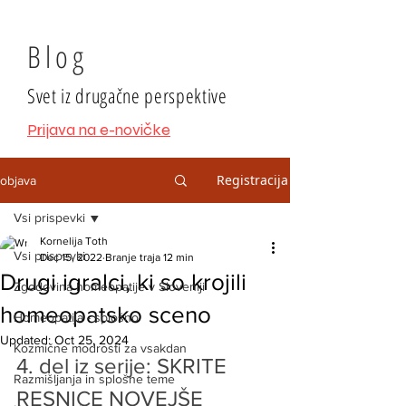
Blog
Svet iz drugačne perspektive
Prijava na e-novičke
Registracija
objava
Vsi prispevki
Kornelija Toth
Vsi prispevki
Dec 15, 2022
Branje traja 12 min
Drugi igralci, ki so krojili
Zgodovina homeopatije v Sloveniji
homeopatsko sceno
Homeopatija - splošno
Updated:
Oct 25, 2024
Kozmične modrosti za vsakdan
4. del iz serije: SKRITE 
Razmišljanja in splošne teme
RESNICE NOVEJŠE 