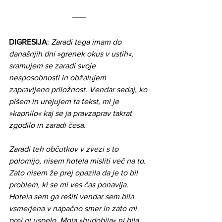
DIGRESIJA
: 
Zaradi tega imam do 
današnjih dni »grenek okus v ustih«, 
sramujem se zaradi svoje 
nesposobnosti in obžalujem 
zapravljeno priložnost. Vendar sedaj, ko 
pišem in urejujem ta tekst, mi je 
»kapnilo« kaj se ja pravzaprav takrat 
zgodilo in zaradi česa. 
Zaradi teh občutkov v zvezi s to 
polomijo, nisem hotela misliti več na to. 
Zato nisem že prej opazila da je to bil 
problem, ki se mi ves čas ponavlja. 
Hotela sem ga rešiti vendar sem bila 
vsmerjena v napačno smer in zato mi 
prej ni uspelo. Moja »hudobija« ni bila 