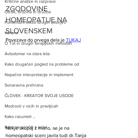
Kritične analize in razprave
ZGODOVINE 
Otrok, družina in družba
HOMEOPATIJE NA 
Pomembni teksti drugih avtorjev
SLOVENSKEM
Korona
Povezava do prvega dela je 
TUKAJ
O Tot in drugih terapjiskih metodah
Avtodomar na stara leta
Kako drugačen pogled na probleme od
Napačne interpretacije in implement
Sonaravna prehrana
ČLOVEK - KREATOR SVOJE USODE
Modrosti v vicih in pravljicah
Kako razumeti ...
Kako se soočiti z izzivi
Nekje skupaj z mano, se je na 
homeopatski sceni javila tudi dr.Tanja 