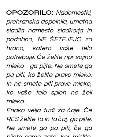
OPOZORILO
:
Nadomestki,
prehranska dopolnila, umatna
sladila namesto sladkorja in
podobno, NE ŠETEJEJO za
hrano, katero vaše telo
potrebuje. Če želite npr sojino
mleko-- ga pijte. Ne smete ga
pa piti, ko želite pravo mleko.
In ne smete piti pravo mleko,
ko vaše telo sploh ne želi
mleka.
Enako velja tudi za čaje. Če
RES želite ta in ta čaj, ga pijte.
Ne smete ga pa piti, če ga
pijete samo zato, ker mislite,