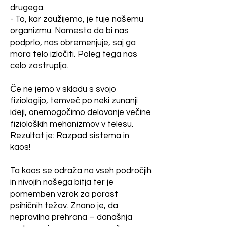
drugega.
V današnjem kapitalističnem 
- To, kar zaužijemo, je tuje našemu
svetu vsak stremi k dobičku. 
**PREKOMERNA KOLIČINA 
organizmu. Namesto da bi nas
Mislite, da bi si lahko 
BELJAKOVIN** v prehrani je 
podprlo, nas obremenjuje, saj ga
privoščili tveganje, da bi 
mora telo izločiti. Poleg tega nas
tudi škodljivo. Presežek 
kokoši poginile? Seveda ne. 
celo zastruplja.
beljakovin obremenjuje jetra 
Zato imajo DIETETIKA, ki 
natančno ve, kaj kokoš 
Če ne jemo v skladu s svojo
in ledvice in se pretvori v 
potrebuje za optimalno rast 
fiziologijo, temveč po neki zunanji
maščobo. Zato danes 
ideji, onemogočimo delovanje večine
in produktivnost. Dodajajo ji 
moderni beljakovinski 
fizioloških mehanizmov v telesu.
prehranske dodatke, da bi ji 
Rezultat je: Razpad sistema in
zagotovili zdravje, srečo in 
dodatki ne le, da ne koristijo, 
kaos!
primerno vrednost za 
ampak celo škodujejo telesu.  

prodajo.

Ta kaos se odraža na vseh področjih
in nivojih našega bitja ter je
*Neumnosti v zvezii s 
Zakaj pa potem za kokoši 
pomemben vzrok za porast
psihičnih težav. Znano je, da
zahtevate talno rejo, zase pa 
prehrano*

nepravilna prehrana – današnja
sprejemate »baterijsko rejo«, 
PREVEČ JE NASVETOV O 