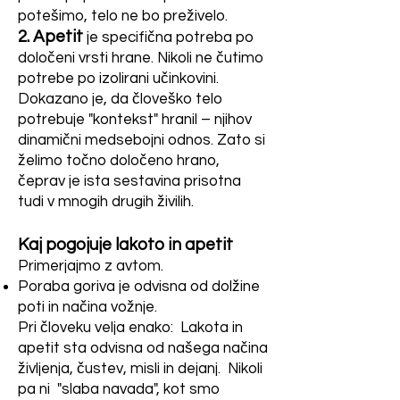
potešimo, telo ne bo preživelo.
2. Apetit
je specifična potreba po
določeni vrsti hrane. Nikoli ne čutimo
potrebe po izolirani učinkovini.
Dokazano je, da človeško telo
potrebuje "kontekst" hranil – njihov
dinamični medsebojni odnos. Zato si
želimo točno določeno hrano,
čeprav je ista sestavina prisotna
tudi v mnogih drugih živilih.
Kaj pogojuje lakoto in apetit
Primerjajmo z avtom.
Poraba goriva je odvisna od dolžine
poti in načina vožnje.
Pri človeku velja enako: Lakota in
apetit sta odvisna od našega načina
življenja, čustev, misli in dejanj. Nikoli
pa ni "slaba navada", kot smo