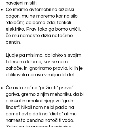
navajeni misliti.
Če imamo avtomobil na dizelski
pogon, mu ne moremo kar na silo
"določiti", da bomo zdaj tankali
elektriko. Prav tako ga bomo uničili,
če mu namesto dizla natočimo
bencin.
Ljudje pa mislimo, da lahko s svojim
telesom delamo, kar se nam
zahoče, in ignoriramo pravila, ki jih je
oblikovala narava v milijardah let.
Če avto začne "požirati" preveč
goriva, gremo z njim mehaniku, da bi
poiskal in umaknil njegovo "greh-
šnost". Nikoli nam ne bi padlo na
pamet avta dati na "dieto" ali mu
namesto bencina natočiti vodo.