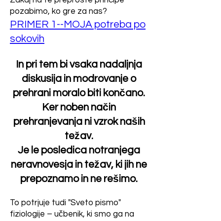
Zakaj na te preproste principe
pozabimo, ko gre za nas?
PRIMER 1--MOJA potreba po
sokovih
In pri tem bi vsaka nadaljnja
diskusija in modrovanje o
prehrani moralo biti končano.
Ker noben način
prehranjevanja ni vzrok naših
težav.
Je le posledica notranjega
neravnovesja in težav, ki jih ne
prepoznamo in ne rešimo.
To potrjuje tudi "Sveto pismo"
fiziologije – učbenik, ki smo ga na