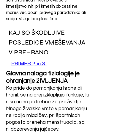
2. Sledilo je podrejanje 
sama ravnica in kjer prevladuje
kmetijstvo, niti pri kmetih ob cesti ne
narave, ki pa je le vrnila 
moreš več dobiti pravega paradižnika ali
udarec.  

sadja. Vse je bilo plastično.
3. Sedaj pa z novimi močmi 
nadaljujejo akcijo.  

KAJ SO ŠKODLJIVE 
POSLEDICE VMEŠEVANJA 
Njihov trenutni cilj na poti 
V PREHRANO

"božanskosti" je človeka v 
Materino mleko in umetno 
popolnosti odtrgati od 
PRIMER 2 in 3.
njegovega bistva:  

hranjenje Pred leti so 
Glavna naloga fiziologije je
- Na materialni ravni: odtrgati 
ohranjanje žIVLJENJA
materam odsvetovali 
.
ga od njegove fiziologije.  

Ko pride do pomanjkanja hrane ali
dojenje, ker naj bi materino 
- Na duhovni ravni: odtrgati 
hranil, se najprej izklapljajo funkcije, ki
ga od njegove božje zavesti 
mleko ne bilo primerno za 
niso nujno potrebne za preživetje.
– njegovega višjega Jaza.  

Mnoge živalske vrste v pomanjkanju
človeškega otroka. Trdili 
ne rodijo mladičev, pri športnicah
so, da nima dovolj železa. 
pogosto preneha menstruacija, saj
Zato so akcije usmerjene z 
ni dozorevanja jajčecev.
Namesto tega so 
vseh strani.  
