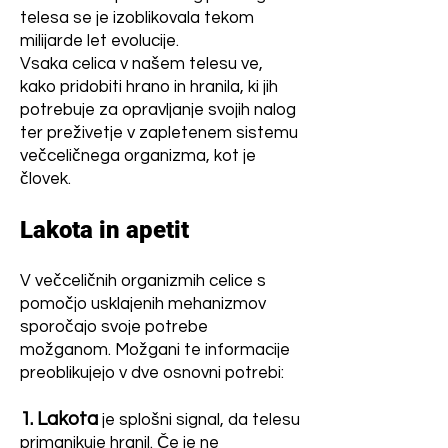
telesa se je izoblikovala tekom
milijarde let evolucije.
Vsaka celica v našem telesu ve,
kako pridobiti hrano in hranila, ki jih
potrebuje za opravljanje svojih nalog
ter preživetje v zapletenem sistemu
večceličnega organizma, kot je
človek.
Lakota in apetit
V večceličnih organizmih celice s
pomočjo usklajenih mehanizmov
sporočajo svoje potrebe
možganom. Možgani te informacije
preoblikujejo v dve osnovni potrebi:
1. Lakota
je splošni signal, da telesu
primanjkuje hranil. Če je ne