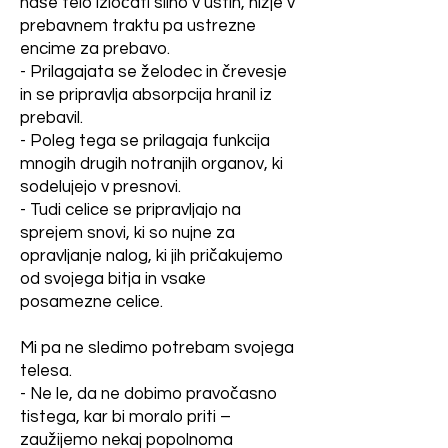
baterijski vzgoji objavljeno v 
plovbah. V običajnem 
naše telo izločati slino v ustih, nižje v
Delu 2018

prebavnem traktu pa ustrezne
življenju skorbuta skorajda ni 
Preberite natančno in 
encime za prebavo.
bilo, čeprav nihče ni posebej 
- Prilagajata se želodec in črevesje
razmislite! 

in se pripravlja absorpcija hranil iz
skrbel za "pravilno prehrano".  

Dokazano je – in tega se vsi 
prebavil.
zavedamo – da so jajca 
- Poleg tega se prilagaja funkcija
kokoši iz talne reje boljša kot 
- Zaradi tega ni smiselno 
mnogih drugih notranjih organov, ki
jajca kokoši iz baterijske reje. 
sodelujejo v presnovi.
nobeno dodajanje vitaminov. 
Zakaj? Ker se kokoš v 
- Tudi celice se pripravljajo na
Še bolj nesmiselno pa je 
naravnem okolju hrani tako, 
sprejem snovi, ki so nujne za
opravljanje nalog, ki jih pričakujemo
kot potrebuje.

dodajanje vitamina C "ob 
od svojega bitja in vsake
prvih znakih gripe ali 
posamezne celice.
Pa si obrnimo vprašanje, da 
prehlada", saj je potrebno en 
resnico pogledamo z druge 
Mi pa ne sledimo potrebam svojega
strani: KAKŠNA JE 
do dveh meseci, da bi se ta 
telesa.
BATERIJSKA REJA IN KAJ 
- Ne le, da ne dobimo pravočasno
vitamin ustrezno vključil v 
JE Z NJO NAROBE?  

tistega, kar bi moralo priti –
telo.  

zaužijemo nekaj popolnoma