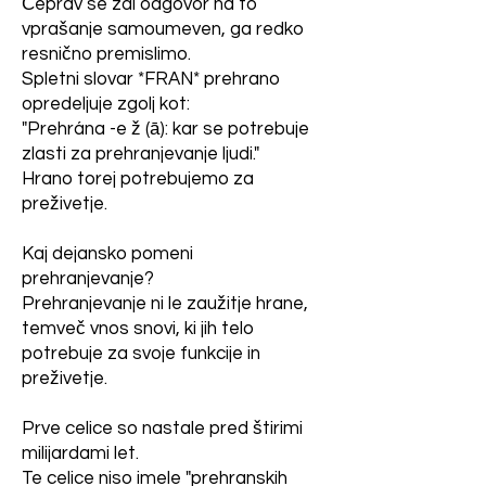
Čeprav se zdi odgovor na to
vprašanje samoumeven, ga redko
resnično premislimo.
Spletni slovar *FRAN* prehrano
opredeljuje zgolj kot:
"Prehrána -e ž (ā): kar se potrebuje
zlasti za prehranjevanje ljudi."
Hrano torej potrebujemo za
preživetje.
Kaj dejansko pomeni
prehranjevanje?
Prehranjevanje ni le zaužitje hrane,
temveč vnos snovi, ki jih telo
potrebuje za svoje funkcije in
preživetje.
Prve celice so nastale pred štirimi
milijardami let.
Te celice niso imele "prehranskih