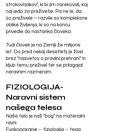
strokovnjakov", ki bi jim narekovali, kaj
naj jedo za preživetje. Pa ne le, da
so preživele – razvile so kompleksne
oblike življenja, ki so na koncu
privedle do nastanka človeka.
Tudi človek je na Zemlji že milijone
let. Do pred nekaj desetletji je živel
brez "nasvetov o pravilni prehrani" in
kljub temu preživel ter se prilagajal
naravnim razmeram.
FIZIOLOGIJA-
Naravni sistem
našega telesa
Naše telo je naš "bog" na materialni
ravni.
Funkcioniranje -- fiziologija -- tega