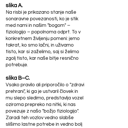
telo prisililo sprejeti in vgraditi 
Rastline odmrejo tudi, če 
Kot rezultat teh procesov je 
slika A.
izmišljotin o »zdravi prehrani« 
hranila niso v pravilnem 
kalcij, ki je bil že takrat 
Na risbi je prikazano stanje naše
preživel in se razvijal sodobni 
je eden glavnih uničevalcev 
razmerju. To pravilo 
sonaravne povezanosti, ko je stik
priljubljen dodatek za 
človek - in vse brez 
minimuma je univerzalno: za 
med nami in našim "bogom" –
te povezave. Prav zato jo bo 
"ojačanje kosti". Ne vem, 
fiziologijo – popolnoma odprt. To v
preživetje ne zadostuje samo 
dietetika!

najtežje vzpostaviti nazaj, 
konkretnem življenju pomeni: jemo
kakšno je stanje danes, 
količina, temveč tudi 
takrat, ko smo lačni, in uživamo
vendar je to izjemno 
uravnoteženost hranil.  

morda so kaj novega odkrili, 
Človek bi moral končno 
tisto, kar si zaželimo, saj si želimo
pomembno. Vračanje k 
a dvomim. Bolj logično bi bilo 
zgolj tisto, kar naše bitje resnično
sprejeti, da NISMO MI 
Za ponazoritev si lahko 
sonaravni prehrani je naša 
potrebuje.
raziskati, zaradi česa 
pomagamo s kuharijo. 
KREATORJI NARAVE, 
temeljna naloga.
uničujemo svojo izgradnjo 
Kuharski mojster Goljat je 
slika B–C.
temveč njen del. Norost je 
razlagal, da pri pripravi 
Vsako pravilo ali priporočilo o "zdravi
kosti oziroma zakaj in kam s 
misliti, da bi omejeni človek 
prehrani", ki ga je ustvaril človek in
biskvita na eno jajce dodamo 
prehrano pridobljen kalcij 
mu slepo sledimo, predstavlja vozel
lahko karkoli spremenil brez 
20 gramov sladkorja in 20 
oziroma prepreko na nitki, ki nas
odvajamo, da ga potem ni 
gramov moke (ali njihovih 
negativnih posledic.
povezuje z našo "božjo fiziologijo".
ekvivalentov, kot so kakav ali 
dovolj za kosti. (Nosečnost 
Zaradi teh vozlov vedno slabše
orehi). 

je stanje, ko se kalcij iz 
slišimo lastne potrebe in vedno bolj