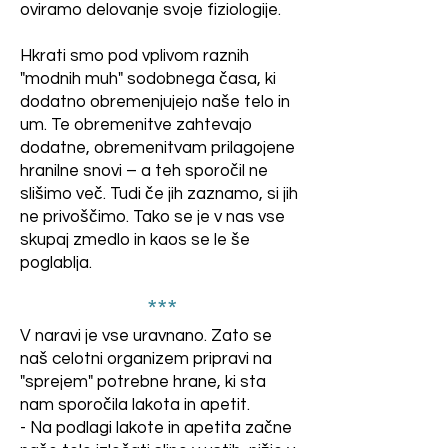
oviramo delovanje svoje fiziologije.
materinih zob preusmeri v 
Kaj pa, če imate samo dve 
izgradnjo otrokovih kosti. 
jajci? Če vse druge sestavine 
Hkrati smo pod vplivom raznih
"modnih muh" sodobnega časa, ki
dodate v količinah, kot bi jih 
Zato je nekoč veljalo, da 
dodatno obremenjujejo naše telo in
uporabili za deset jajc, boste 
vsak otrok "stane" mater en 
um. Te obremenitve zahtevajo
dobili maso, ki je neužitna. 
dodatne, obremenitvam prilagojene
zob.)

Tako je tudi v naravi in pri 
hranilne snovi – a teh sporočil ne
človeku: če iz »recepta« 
slišimo več. Tudi če jih zaznamo, si jih
izločite eno ključno 
- Če telesu primanjkuje 
ne privoščimo. Tako se je v nas vse
sestavino, tudi preostale ne 
skupaj zmedlo in kaos se le še
določena snov, pride do 
morejo biti pravilno 
poglablja.
bolezni. To je lepo vidno pri 
izkoriščene.

***
avitaminozah, kot je skorbut, 
V naravi je vse uravnano. Zato se
**TALNA ALI BATERIJSKA 
ki ga povzroča pomanjkanje 
naš celotni organizem pripravi na
REJA**

vitamina C. A to so opazili le 
"sprejem" potrebne hrane, ki sta
Pred nekaj leti sem naletela 
nam sporočila lakota in apetit.
pri mornarjih na dolgih 
na članek o peticiji proti 
- Na podlagi lakote in apetita začne