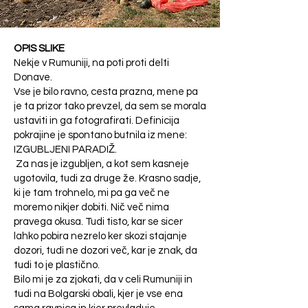
Ko gre za človeka, pa na vse 
medtem ko istočasno delajo 
to pozabimo. Človeka 
vse, da bi uničili življenje tukaj 
»gojimo« na "hidroponski 
na Zemlji.  

OPIS SLIKE
podlagi" – na način, ki se ga 
Nekje v Rumuniji, na poti proti delti
pri trti niti v sanjah ne bi 
Doseganje takšnih ciljev je 
Donave.
poslužili, čeprav bi dietetiki 
počasen proces, saj nikakor 
Vse je bilo ravno, cesta prazna, mene pa
tudi za troto določali 
je ta prizor tako prevzel, da sem se morala
ne uspejo ustvariti življenja, 
ustaviti in ga fotografirati. Definicija
"prehrano" in tudi 
čeprav se že desetletja 
pokrajine je spontano butnila iz mene:
»prehranske dodatke«. 

trudijo v tej smeri. Zato želijo 
IZGUBLJENI PARADIŽ.
ukrasti od sedanjega Boga 
Za nas je izgubljen, a kot sem kasneje
Zakaj mislite, da vaše telo ne 
ugotovila, tudi za druge že. Krasno sadje,
tisto, kar je že ustvarjeno.  

ki je tam trohnelo, mi pa ga več ne
zasluži vsaj takšnih pogojev, 
moremo nikjer dobiti. Nič več nima
kot jih zahtevate za kokoši, 
**Stopnje manipulacije

pravega okusa. Tudi tisto, kar se sicer
krave ali trto?  

1. Najprej je prišlo popolno 
lahko pobira nezrelo ker skozi stajanje
Ne zaničujem vas s temi 
dozori, tudi ne dozori več, kar je znak, da
zanikanje obstoja Boga – 
tudi to je plastično.
primerjavami – vi ste tisti, ki 
torej zanikanje drugačne 
Bilo mi je za zjokati, da v celi Rumuniji in
sebi ne omogočite niti toliko, 
resnice in možnosti.  

tudi na Bolgarski obali, kjer je vse ena
kot dobijo te živali.