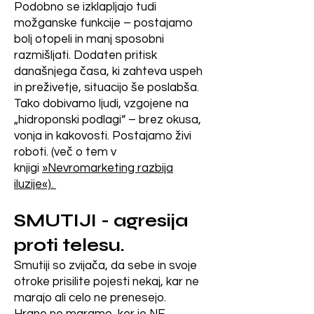
Podobno se izklapljajo tudi
spodbujali uporabo 
možganske funkcije – postajamo
#Napad od znotraj#:

umetnega mleka, 
bolj otopeli in manj sposobni
1. Prva stopnja: Človeka so 
razmišljati. Dodaten pritisk
„obogatenega“ z železom. 
odtrgali od njegovega 
današnjega časa, ki zahteva uspeh
Kmalu so ugotovili svojo 
naravnega načina 
in preživetje, situacijo še poslabša.
prehranjevanja. Kot sem že 
Tako dobivamo ljudi, vzgojene na
napako in se vrnili k 
„hidroponski podlagi“ – brez okusa,
prikazala – zaradi 
spodbujanju dojenja.

vonja in kakovosti. Postajamo živi
pomanjkljive prehrane (saj je 
roboti. (več o tem v
Vmes pa so se rodile 
današnja prehrana 
knjigi
»Nevromarketing razbija
popolnoma neustrezna in 
generacije otrok, hranjenih 
iluzije«).
pomanjkljiva) človek 
z umetnim mlekom in 
postopoma zakrni in se 
SMUTIJI - agresija
obremenjenih z 
sesuje.  

proti telesu.
nepotrebnimi količinami 
Na prvem mestu mu zakrnijo 
Smutiji so zvijača, da sebe in svoje
možgani. Le poneumljenega 
železa. Ti otroci, rojeni "iz 
otroke prisilite pojesti nekaj, kar ne
človeka je mogoče 
jajc kokoši v baterijski reji"  
marajo ali celo ne prenesejo.
manipulirati. 
