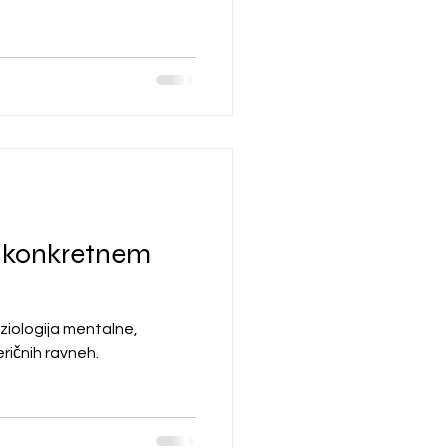
v konkretnem
iziologija mentalne,
ričnih ravneh.