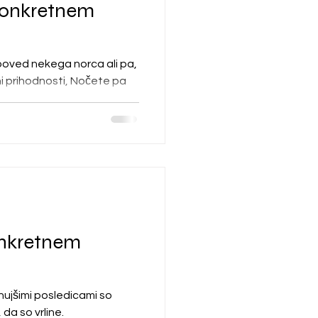
konkretnem
apoved nekega norca ali pa,
i prihodnosti, Nočete pa
onkretnem
ajhujšimi posledicami so
 da so vrline.