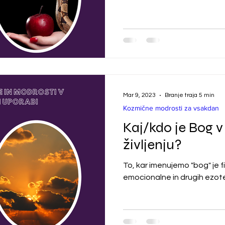
Mar 9, 2023
Branje traja 5 min
Kozmične modrosti za vsakdan
Kaj/kdo je Bog 
življenju?
To, kar imenujemo "bog" je f
emocionalne in drugih ezote