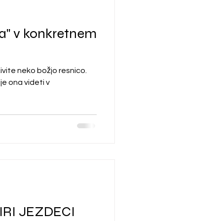
lja" v konkretnem
ivite neko božjo resnico.
e ona videti v
TIRI JEZDECI