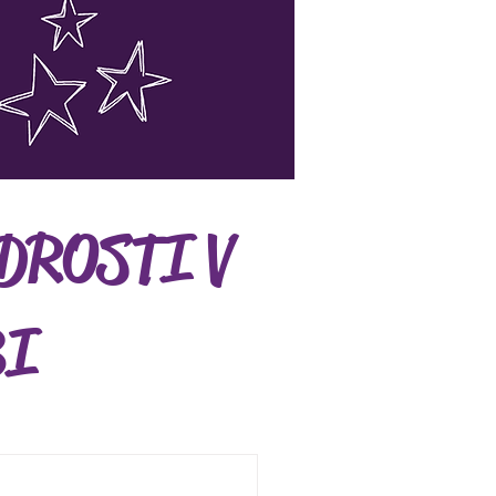
DROSTI V
BI