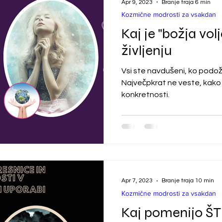
Apr 9, 2023
Branje traja 6 min
Kozmične modrosti za vsakdan
Kaj je "božja vo
življenju
Vsi ste navdušeni, ko podož
Največpkrat ne veste, kako j
konkretnosti.
Apr 7, 2023
Branje traja 10 min
Kozmične modrosti za vsakdan
Kaj pomenijo Š