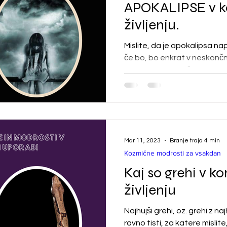
APOKALIPSE v 
življenju.
Mislite, da je apokalipsa n
če bo, bo enkrat v neskončn
videti, da se ona že dogaja.
Mar 11, 2023
Branje traja 4 min
Kozmične modrosti za vsakdan
Kaj so grehi v k
življenju
Najhujši grehi, oz. grehi z n
ravno tisti, za katere mislite,