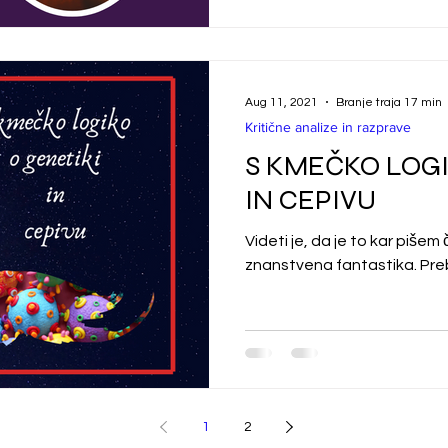
Aug 11, 2021
Branje traja 17 min
Kritične analize in razprave
S KMEČKO LOGI
IN CEPIVU
Videti je, da je to kar piše
znanstvena fantastika. Preb
1
2