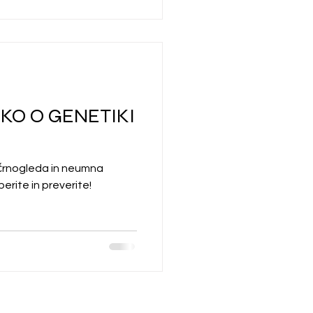
KO O GENETIKI
m črnogleda in neumna
erite in preverite!