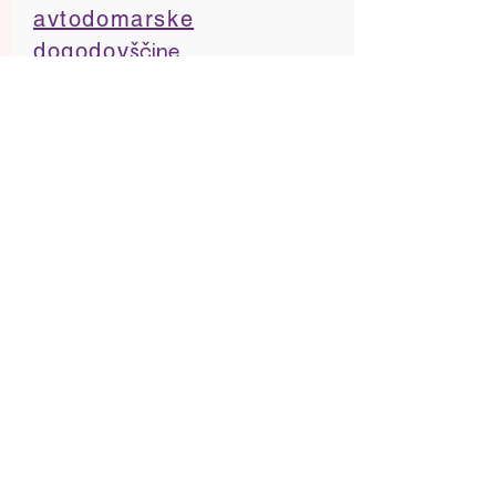
avtodomarske
dogodov
ščine
Postati avtodomar je
bila moja želja iz
mladosti. Sedaj, na
stara leta je postal izziv,
priložnost za usvajanje
novih kvalitet in
sposobnosti, s tem pa
tudi pot v novo
življenje.
Vožnja je pa tudi
idealna metoda