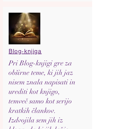
Blog-knjiga
Pri Blog-knjigi gre za
obširne teme, ki jih jaz
nisem znala napisati in
urediti kot knjigo,
temveč samo kot serijo
kratkih člankov.
Izdvojila sem jih iz