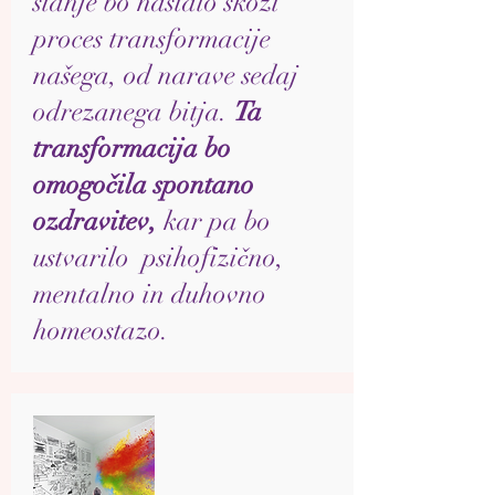
stanje bo nastalo skozi
proces transformacije
našega, od narave sedaj
odrezanega bitja.
Ta
transformacija bo
omogočila spontano
ozdravitev,
kar pa bo
ustvarilo psihofizično,
mentalno in duhovno
homeostazo.