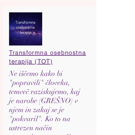
Transformna osebnostna
terapija (TOT)
Ne iščemo kako bi
"popravili" človeka,
temveč raziskujemo, kaj
je narobe (GREŠNO) v
njem in zakaj se je
"pokvaril". Ko to na
ustrezen način