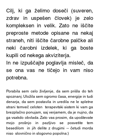
Cilj, ki ga želimo doseči (suveren,
zdrav in uspešen človek) je zelo
kompleksen in velik. Zato ne iščite
preproste metode opisane na nekaj
straneh, niti iščite čarobne palčke ali
neki čarobni izdelek, ki ga boste
kupili od nekega akviziterja.
In ne izpuščajte poglavlja misleč, da
se ona vas ne tičejo in vam niso
potrebna.
Porabila sem celo življenje, da sem prišla do teh
spoznanj. Uložila sem ogromo časa, energije in tudi
denarja, da sem postavila in uredila ne le spletne
strani temveč celoten terapevtski sistem ki vam ga
brezplačno ponujam, saj verjamem, da je nujno, da
ga vsakdo obvlada. Zato vas prosim, da upoštevate
mojo prošnjo in pazljivo se posvetite tem
besedilom in jih delite z drugimi -- četudi morda
niso slovnično in slogovno popolna:)